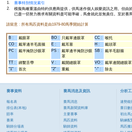
1.
賽事特別情況索引
2.
模擬鳥瞰重溫由特約供應商提供，供馬迷作個人娛樂資訊之用。但由
已盡一切努力務求有關資料盡可能準確，馬會就此並無責任。至於賽馬
請留意 : 所有馬匹資料是由1979-80馬季開始計算
B :
BO :
CC :
戴眼罩
只戴單邊眼罩
喉托
CO :
E :
H :
戴單邊羊毛面箍
戴耳塞
戴頭罩
PC :
PS :
SB :
戴半掩防沙眼罩
戴單邊半掩防沙眼
戴羊毛額箍
罩
TT :
V :
VO :
綁繫舌帶
戴開縫眼罩
戴單邊開縫眼罩
"1" :
"2" :
"-" :
首次
重戴
除去
賽事資料
賽馬消息及資訊
分析工
報名表
賽馬消息
速勢能
排位表(本地)
賽馬新聞資料庫
賽日數
賠率
主要賽事
初出馬
賽果
馬匹資料
騎練配
騎師分場表
騎師資料
馬匹搬