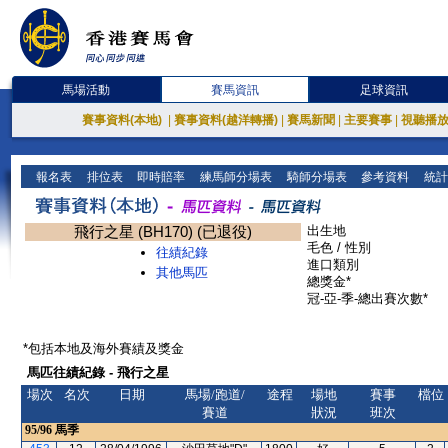
馬場活動
賽馬資訊
足球資訊
賽事資料(本地)
|
賽事資料(越洋轉播)
|
賽馬新聞
|
主要賽事
|
視聽播
報名表
排位表
即時賠率
練馬師分場表
騎師分場表
參考資料
統計
飛行之星 (BH170) (已退役)
出生地
毛色 / 性別
往績紀錄
進口類別
其他馬匹
總獎金*
冠-亞-季-總出賽次數*
*包括本地及海外賽績及獎金
馬匹往績紀錄 - 飛行之星
場次
名次
日期
馬場/跑道/
途程
場地
賽事
檔位
賽道
狀況
班次
95/96
馬季