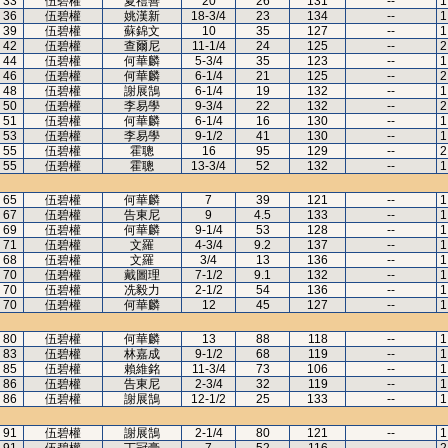
33
伍碧權
夏禮善
20
26
131
--
1
36
伍碧權
姚漢新
18-3/4
23
134
--
1
39
伍碧權
蘇錦文
10
35
127
--
1
42
伍碧權
查爾尼
11-1/4
24
125
--
2
44
伍碧權
何華麟
5-3/4
35
123
--
1
46
伍碧權
何華麟
6-1/4
21
125
--
2
48
伍碧權
謝展鵠
6-1/4
19
132
--
1
50
伍碧權
李易學
9-3/4
22
132
--
2
51
伍碧權
何華麟
6-1/4
16
130
--
1
53
伍碧權
李易學
9-1/2
41
130
--
1
55
伍碧權
霍聰
16
95
129
--
2
55
伍碧權
霍聰
13-3/4
52
132
--
1
65
伍碧權
何華麟
7
39
121
--
1
67
伍碧權
告東尼
9
4.5
133
--
1
69
伍碧權
何華麟
9-1/4
53
128
--
1
71
伍碧權
文羅
4-3/4
9.2
137
--
1
68
伍碧權
文羅
3/4
13
136
--
1
70
伍碧權
戴圖理
7-1/2
9.1
132
--
1
70
伍碧權
冼毅力
2-1/2
54
136
--
1
70
伍碧權
何華麟
12
45
127
--
1
80
伍碧權
何華麟
13
88
118
--
1
83
伍碧權
林嘉成
9-1/2
68
119
--
1
85
伍碧權
賴維銘
11-3/4
73
106
--
1
86
伍碧權
告東尼
2-3/4
32
119
--
1
86
伍碧權
謝展鵠
12-1/2
25
133
--
1
91
伍碧權
謝展鵠
2-1/4
80
121
--
1