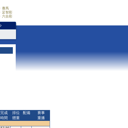
賽馬
足智彩
六合彩
少
完成
排位
配備
賽事
時間
體重
重播