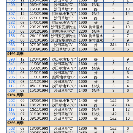
453
12
28/04/1996
沙田草地"D"
1800
好
5
2
409
14
06/04/1996
沙田草地"C"
1600
好/黏
5
1
371
10
16/03/1996
沙田草地"D"
1800
好
5
10
307
12
11/02/1996
沙田草地"B(N)"
1900
好/快
4
14
266
08
27/01/1996
沙田草地"C"
1600
好
4
1
232
08
14/01/1996
沙田草地"A(N)"
1900
好
4
2
203
06
20/12/1995
沙田安妥膠跑道
1650
例常灑水
4
10
170
08
06/12/1995
跑馬地草地"C"
2200
好/快
4
8
156
04
29/11/1995
沙田安妥膠跑道
1800
例常灑水
4
7
091
06
21/10/1995
沙田安妥膠跑道
1800
例常灑水
4
9
063
11
07/10/1995
沙田草地"A"
2000
好
3&4
14
034
13
23/09/1995
沙田草地"B+2"
1600
快
4
6
94/95
馬季
398
12
12/04/1995
沙田草地"B(N)"
1900
好
3
9
341
09
11/03/1995
沙田草地"B"
1600
好
3
1
278
09
05/02/1995
沙田草地"A(N)"
1900
好/快
3
12
261
08
21/01/1995
沙田草地"D"
1600
好
3
3
235
02
11/01/1995
跑馬地草地"B"
1650
好
3
4
178
08
11/12/1994
沙田草地"A"
1600
好
3
2
112
06
05/11/1994
沙田草地"B(N)"
1400
好/快
3
4
069
08
15/10/1994
沙田草地"C"
1400
好/快
3
6
93/94
馬季
502
09
28/05/1994
沙田草地"B(N)"
1400
好
1&2
9
193
14
18/12/1993
沙田草地"A(N)"
1400
好
1&2
14
118
09
13/11/1993
沙田草地"A"
1800
好/快
1
12
098
07
31/10/1993
沙田草地"D"
1800
好/快
1&2
11
059
10
09/10/1993
沙田草地"C"
1600
好
1&2
10
92/93
馬季
503
03
13/06/1993
沙田草地"C"
1800
軟
1&2
6