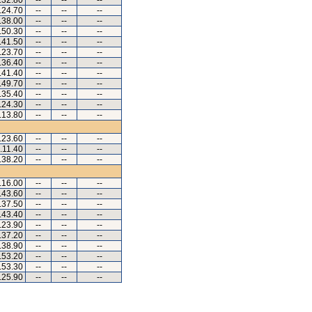
.32.80
--
--
--
.24.70
--
--
--
.38.00
--
--
--
.50.30
--
--
--
.41.50
--
--
--
.23.70
--
--
--
.36.40
--
--
--
.41.40
--
--
--
.49.70
--
--
--
.35.40
--
--
--
.24.30
--
--
--
.13.80
--
--
--
.23.60
--
--
--
.11.40
--
--
--
.38.20
--
--
--
.16.00
--
--
--
.43.60
--
--
--
.37.50
--
--
--
.43.40
--
--
--
.23.90
--
--
--
.37.20
--
--
--
.38.90
--
--
--
.53.20
--
--
--
.53.30
--
--
--
.25.90
--
--
--