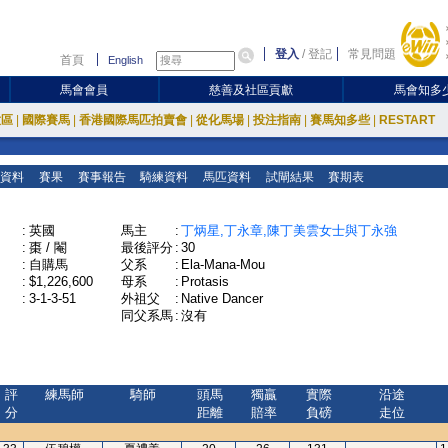
登入
/
登記
常見問題
首頁
English
馬會會員
慈善及社區貢獻
馬會知多
放區
|
國際賽馬
|
香港國際馬匹拍賣會
|
從化馬場
|
投注指南
|
賽馬知多些
|
RESTART
資料
賽果
賽事報告
騎練資料
馬匹資料
試閘結果
賽期表
:
英國
馬主
:
丁炳星,丁永章,陳丁美雲女士與丁永強
:
棗 / 閹
最後評分
:
30
:
自購馬
父系
:
Ela-Mana-Mou
:
$1,226,600
母系
:
Protasis
:
3-1-3-51
外祖父
:
Native Dancer
同父系馬
:
沒有
評
練馬師
騎師
頭馬
獨贏
實際
沿途
分
距離
賠率
負磅
走位