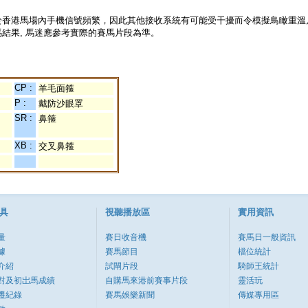
於香港馬場內手機信號頻繁，因此其他接收系統有可能受干擾而令模擬鳥瞰重溫
結果, 馬迷應參考實際的賽馬片段為準。
CP :
羊毛面箍
P :
戴防沙眼罩
SR :
鼻箍
XB :
交叉鼻箍
具
視聽播放區
實用資訊
量
賽日收音機
賽馬日一般資訊
據
賽馬節目
檔位統計
介紹
試閘片段
騎師王統計
對及初岀馬成績
自購馬來港前賽事片段
靈活玩
遷紀錄
賽馬娛樂新聞
傳媒專用區