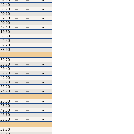
.52.80
--
--
--
.42.40
--
--
--
.53.20
--
--
--
.00.60
--
--
--
.39.30
--
--
--
.00.00
--
--
--
.42.40
--
--
--
.19.30
--
--
--
.51.50
--
--
--
.51.40
--
--
--
.07.20
--
--
--
.38.90
--
--
--
.59.70
--
--
--
.38.70
--
--
--
.59.40
--
--
--
.37.70
--
--
--
.42.00
--
--
--
.38.20
--
--
--
.25.20
--
--
--
.24.20
--
--
--
.26.50
--
--
--
.25.20
--
--
--
.49.60
--
--
--
.48.60
--
--
--
.38.10
--
--
--
.53.50
--
--
--