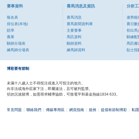
賽事資料
賽馬消息及資訊
分析工
報名表
賽馬消息
速勢能
排位表(本地)
賽馬新聞資料庫
賽日數
賠率
主要賽事
初出馬
賽果
馬匹資料
騎練配
騎師分場表
騎師資料
馬匹搬
練馬師分場表
練馬師資料
貼士指
博彩要有節制
未滿十八歲人士不得投注或進入可投注的地方。
向非法或海外莊家下注，即屬違法，且可被判監禁。
切勿沉迷賭博，如需尋求輔導協助，可致電平和基金熱線1834 633。
常見問題
|
聯絡我們
|
傳媒專用區
|
網頁指南
|
規例
|
提倡有節制博彩
|
私隱