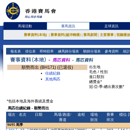
馬場活動
賽馬資訊
足球資訊
賽事資料(本地)
|
賽事資料(越洋轉播)
|
賽馬新聞
|
主要賽事
|
視聽播
報名表
排位表
即時賠率
練馬師分場表
騎師分場表
參考資料
統計
順勢而出 (BH171) (已退役)
出生地
毛色 / 性別
往績紀錄
進口類別
其他馬匹
總獎金*
冠-亞-季-總出賽次數*
*包括本地及海外賽績及獎金
馬匹往績紀錄 - 順勢而出
場次
名次
日期
馬場/跑道/
途程
場地
賽事
檔位
賽道
狀況
班次
94/95
馬季