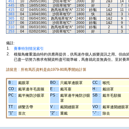
451
10
26/05/1991
沙田草地"A"
2000
好
2&3
14
445
05
18/05/1991
沙田草地"B"
1800
好
2
7
415
02
04/05/1991
跑馬地草地"A"
2230
好/黏
1&2
11
383
04
13/04/1991
沙田草地"D"
1800
快
1&2
3
365
02
06/04/1991
跑馬地草地"A"
2400
好/黏
1&2
9
337
06
23/03/1991
沙田草地"C"
2000
好/黏
1&2
9
310
08
06/03/1991
跑馬地草地"A"
1650
好/黏
2
6
253
04
02/02/1991
沙田草地"C"
1600
好
2
3
備註:
1.
賽事特別情況索引
2.
模擬鳥瞰重溫由特約供應商提供，供馬迷作個人娛樂資訊之用。但由
已盡一切努力務求有關資料盡可能準確，馬會就此並無責任。至於賽馬
請留意 : 所有馬匹資料是由1979-80馬季開始計算
B :
BO :
CC :
戴眼罩
只戴單邊眼罩
喉托
CO :
E :
H :
戴單邊羊毛面箍
戴耳塞
戴頭罩
PC :
PS :
SB :
戴半掩防沙眼罩
戴單邊半掩防沙眼
戴羊毛額箍
罩
TT :
V :
VO :
綁繫舌帶
戴開縫眼罩
戴單邊開縫眼罩
"1" :
"2" :
"-" :
首次
重戴
除去