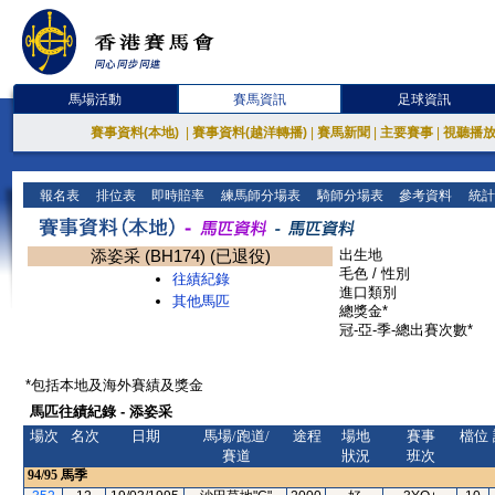
馬場活動
賽馬資訊
足球資訊
賽事資料(本地)
|
賽事資料(越洋轉播)
|
賽馬新聞
|
主要賽事
|
視聽播
報名表
排位表
即時賠率
練馬師分場表
騎師分場表
參考資料
統計
添姿采 (BH174) (已退役)
出生地
毛色 / 性別
往績紀錄
進口類別
其他馬匹
總獎金*
冠-亞-季-總出賽次數*
*包括本地及海外賽績及獎金
馬匹往績紀錄 - 添姿采
場次
名次
日期
馬場/跑道/
途程
場地
賽事
檔位
賽道
狀況
班次
94/95
馬季