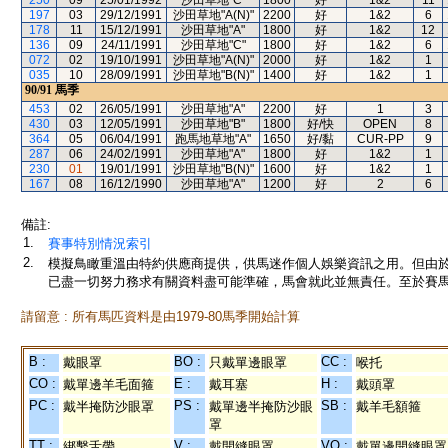
250
09
25/01/1992
沙田草地"C"
1800
好
1&2
11
197
03
29/12/1991
沙田草地"A(N)"
2200
好
1&2
6
178
11
15/12/1991
沙田草地"A"
1800
好
1&2
12
136
09
24/11/1991
沙田草地"C"
1800
好
1&2
6
072
02
19/10/1991
沙田草地"A(N)"
2000
好
1&2
1
035
10
28/09/1991
沙田草地"B(N)"
1400
好
1&2
1
90/91
馬季
453
02
26/05/1991
沙田草地"A"
2200
好
1
3
430
03
12/05/1991
沙田草地"B"
1800
好/快
OPEN
8
364
05
06/04/1991
跑馬地草地"A"
1650
好/黏
CUR-PP
9
287
06
24/02/1991
沙田草地"A"
1800
好
1&2
1
230
01
19/01/1991
沙田草地"B(N)"
1600
好
1&2
1
167
08
16/12/1990
沙田草地"A"
1200
好
2
6
備註:
1.
賽事特別情況索引
2.
模擬鳥瞰重溫由特約供應商提供，供馬迷作個人娛樂資訊之用。但由
已盡一切努力務求有關資料盡可能準確，馬會就此並無責任。至於賽馬
請留意 : 所有馬匹資料是由1979-80馬季開始計算
B :
BO :
CC :
戴眼罩
只戴單邊眼罩
喉托
CO :
E :
H :
戴單邊羊毛面箍
戴耳塞
戴頭罩
PC :
PS :
SB :
戴半掩防沙眼罩
戴單邊半掩防沙眼
戴羊毛額箍
罩
TT :
V :
VO :
綁繫舌帶
戴開縫眼罩
戴單邊開縫眼罩