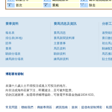
"1" :
"2" :
"-" :
首次
重戴
除去
賽事資料
賽馬消息及資訊
分析工
報名表
賽馬消息
速勢能
排位表(本地)
賽馬新聞資料庫
賽日數
賠率
主要賽事
初出馬
賽果
馬匹資料
騎練配
騎師分場表
騎師資料
馬匹搬
練馬師分場表
練馬師資料
貼士指
博彩要有節制
未滿十八歲人士不得投注或進入可投注的地方。
向非法或海外莊家下注，即屬違法，且可被判監禁。
切勿沉迷賭博，如需尋求輔導協助，可致電平和基金熱線1834 633。
常見問題
|
聯絡我們
|
傳媒專用區
|
網頁指南
|
規例
|
提倡有節制博彩
|
私隱