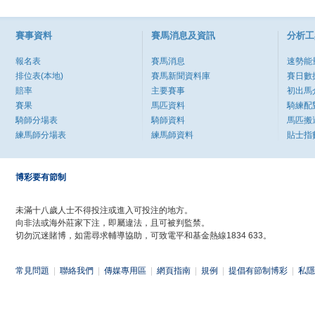
賽事資料
賽馬消息及資訊
分析工
報名表
賽馬消息
速勢能
排位表(本地)
賽馬新聞資料庫
賽日數
賠率
主要賽事
初出馬
賽果
馬匹資料
騎練配
騎師分場表
騎師資料
馬匹搬
練馬師分場表
練馬師資料
貼士指
博彩要有節制
未滿十八歲人士不得投注或進入可投注的地方。
向非法或海外莊家下注，即屬違法，且可被判監禁。
切勿沉迷賭博，如需尋求輔導協助，可致電平和基金熱線1834 633。
常見問題
|
聯絡我們
|
傳媒專用區
|
網頁指南
|
規例
|
提倡有節制博彩
|
私隱