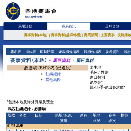
馬場活動
賽馬資訊
足球資訊
賽事資料(本地)
|
賽事資料(越洋轉播)
|
賽馬新聞
|
主要賽事
|
視聽播
報名表
排位表
即時賠率
練馬師分場表
騎師分場表
參考資料
統計
必勝駒 (BH182) (已退役)
出生地
毛色 / 性別
往績紀錄
進口類別
其他馬匹
總獎金*
冠-亞-季-總出賽次數*
*包括本地及海外賽績及獎金
馬匹往績紀錄 - 必勝駒
場次
名次
日期
馬場/跑道/
途程
場地
賽事
檔位
賽道
狀況
班次
91/92
馬季