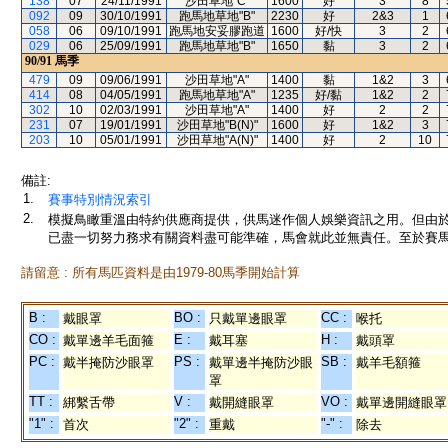
138
07
24/11/1991
沙田草地"C"
1600
好
3
8
092
09
30/10/1991
跑馬地草地"B"
2230
好
2&3
1
058
06
09/10/1991
跑馬地安妥膠跑道
1600
好/快
3
2
029
06
25/09/1991
跑馬地草地"B"
1650
黏
3
2
90/91
馬季
479
09
09/06/1991
沙田草地"A"
1400
黏
1&2
3
414
08
04/05/1991
跑馬地草地"A"
1235
好/黏
1&2
2
302
10
02/03/1991
沙田草地"A"
1400
好
2
2
231
07
19/01/1991
沙田草地"B(N)"
1600
好
1&2
3
203
10
05/01/1991
沙田草地"A(N)"
1400
好
2
10
備註:
1.
賽事特別情況索引
2.
模擬鳥瞰重溫由特約供應商提供，供馬迷作個人娛樂資訊之用。但由
已盡一切努力務求有關資料盡可能準確，馬會就此並無責任。至於賽馬
請留意 : 所有馬匹資料是由1979-80馬季開始計算
B :
BO :
CC :
戴眼罩
只戴單邊眼罩
喉托
CO :
E :
H :
戴單邊羊毛面箍
戴耳塞
戴頭罩
PC :
PS :
SB :
戴半掩防沙眼罩
戴單邊半掩防沙眼
戴羊毛額箍
罩
TT :
V :
VO :
綁繫舌帶
戴開縫眼罩
戴單邊開縫眼罩
"1" :
"2" :
"-" :
首次
重戴
除去