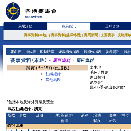
馬場活動
賽馬資訊
足球資訊
賽事資料(本地)
|
賽事資料(越洋轉播)
|
賽馬新聞
|
主要賽事
|
視聽播
報名表
排位表
即時賠率
練馬師分場表
騎師分場表
參考資料
統計
讚賞 (BH197) (已退役)
出生地
毛色 / 性別
往績紀錄
進口類別
其他馬匹
總獎金*
冠-亞-季-總出賽次數*
*包括本地及海外賽績及獎金
馬匹往績紀錄 - 讚賞
場次
名次
日期
馬場/跑道/
途程
場地
賽事
檔位
賽道
狀況
班次
95/96
馬季