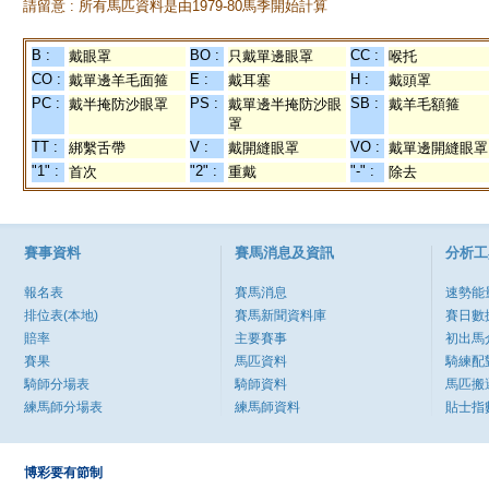
請留意 : 所有馬匹資料是由1979-80馬季開始計算
B :
BO :
CC :
戴眼罩
只戴單邊眼罩
喉托
CO :
E :
H :
戴單邊羊毛面箍
戴耳塞
戴頭罩
PC :
PS :
SB :
戴半掩防沙眼罩
戴單邊半掩防沙眼
戴羊毛額箍
罩
TT :
V :
VO :
綁繫舌帶
戴開縫眼罩
戴單邊開縫眼罩
"1" :
"2" :
"-" :
首次
重戴
除去
賽事資料
賽馬消息及資訊
分析工
報名表
賽馬消息
速勢能
排位表(本地)
賽馬新聞資料庫
賽日數
賠率
主要賽事
初出馬
賽果
馬匹資料
騎練配
騎師分場表
騎師資料
馬匹搬
練馬師分場表
練馬師資料
貼士指
博彩要有節制