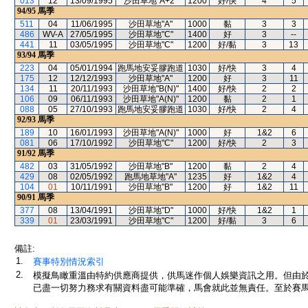
013
12
13/09/1995
沙田草地"A+2"
1200
好/快
4
5
94/95
馬季
511
04
11/06/1995
沙田草地"A"
1000
黏
3
3
486
WV-A
27/05/1995
沙田草地"C"
1400
好
3
--
441
11
03/05/1995
沙田草地"C"
1200
好/黏
3
13
93/94
馬季
223
04
05/01/1994
跑馬地安妥膠跑道
1030
好/快
3
4
175
12
12/12/1993
沙田草地"A"
1200
好
3
11
134
11
20/11/1993
沙田草地"B(N)"
1400
好/快
2
2
106
09
06/11/1993
沙田草地"A(N)"
1200
黏
2
1
088
05
27/10/1993
跑馬地安妥膠跑道
1030
好/快
2
4
92/93
馬季
189
10
16/01/1993
沙田草地"A(N)"
1000
好
1&2
6
081
06
17/10/1992
沙田草地"C"
1200
好/快
2
3
91/92
馬季
482
03
31/05/1992
沙田草地"B"
1200
黏
2
4
429
08
02/05/1992
跑馬地草地"A"
1235
好
1&2
4
104
01
10/11/1991
沙田草地"B"
1200
好
1&2
11
90/91
馬季
377
08
13/04/1991
沙田草地"D"
1000
好/快
1&2
1
339
01
23/03/1991
沙田草地"C"
1200
好/黏
3
6
備註:
1.
賽事特別情況索引
2.
模擬鳥瞰重溫由特約供應商提供，供馬迷作個人娛樂資訊之用。但由
已盡一切努力務求有關資料盡可能準確，馬會就此並無責任。至於賽馬