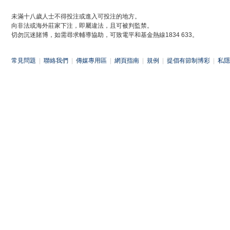
未滿十八歲人士不得投注或進入可投注的地方。
向非法或海外莊家下注，即屬違法，且可被判監禁。
切勿沉迷賭博，如需尋求輔導協助，可致電平和基金熱線1834 633。
常見問題
|
聯絡我們
|
傳媒專用區
|
網頁指南
|
規例
|
提倡有節制博彩
|
私隱