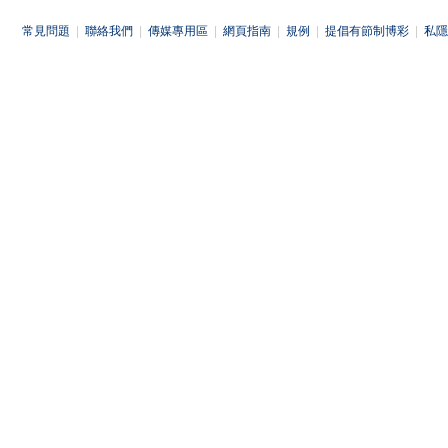
常見問題
|
聯絡我們
|
傳媒專用區
|
網頁指南
|
規例
|
提倡有節制博彩
|
私隱