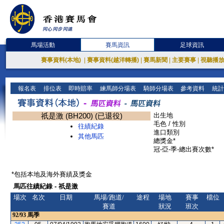
馬場活動
賽馬資訊
足球資訊
賽事資料(本地)
|
賽事資料(越洋轉播)
|
賽馬新聞
|
主要賽事
|
視聽播
報名表
排位表
即時賠率
練馬師分場表
騎師分場表
參考資料
統計
祇是激 (BH200) (已退役)
出生地
毛色 / 性別
往績紀錄
進口類別
其他馬匹
總獎金*
冠-亞-季-總出賽次數*
*包括本地及海外賽績及獎金
馬匹往績紀錄 - 祇是激
場次
名次
日期
馬場/跑道/
途程
場地
賽事
檔位
賽道
狀況
班次
92/93
馬季