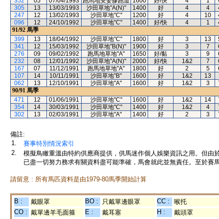
352
05
07/04/1993
跑馬地安妥膠跑道
1600
好/快
4
1
305
13
13/03/1993
沙田草地"A(N)"
1400
好
4
4
247
12
13/02/1993
沙田草地"C"
1200
好
4
10
096
12
24/10/1992
沙田草地"C"
1400
好/快
4
1
91/92
馬季
399
13
18/04/1992
沙田草地"C"
1800
好
3
13
341
12
15/03/1992
沙田草地"B(N)"
1900
好
3
7
276
09
09/02/1992
跑馬地草地"A"
1650
好/黏
3
9
232
08
12/01/1992
沙田草地"A(N)"
2000
好/快
1&2
7
167
07
11/12/1991
跑馬地草地"A"
1800
好
2
5
107
14
10/11/1991
沙田草地"B"
1600
好
1&2
13
062
13
12/10/1991
沙田草地"A"
1600
好
1&2
3
90/91
馬季
471
12
01/06/1991
沙田草地"C"
1600
好
1&2
14
354
14
30/03/1991
沙田草地"C"
1400
好
1&2
4
302
13
02/03/1991
沙田草地"A"
1400
好
2
3
備註:
1.
賽事特別情況索引
2.
模擬鳥瞰重溫由特約供應商提供，供馬迷作個人娛樂資訊之用。但由
已盡一切努力務求有關資料盡可能準確，馬會就此並無責任。至於賽馬
請留意 : 所有馬匹資料是由1979-80馬季開始計算
B :
BO :
CC :
戴眼罩
只戴單邊眼罩
喉托
CO :
E :
H :
戴單邊羊毛面箍
戴耳塞
戴頭罩