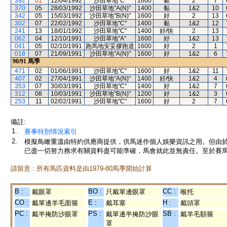
392
01
12/04/1992
沙田草地"C"
1600
黏
2
7
370
05
28/03/1992
沙田草地"A(N)"
1400
黏
1&2
10
342
05
15/03/1992
沙田草地"B(N)"
1600
好
2
13
302
07
22/02/1992
沙田草地"C"
1400
黏
1&2
12
241
13
18/01/1992
沙田草地"C"
1400
好/快
2
13
062
04
12/10/1991
沙田草地"A"
1600
好
1&2
13
041
05
02/10/1991
跑馬地安妥膠跑道
1600
好
2
1
018
07
21/09/1991
沙田草地"A(N)"
1600
好
1&2
6
90/91
馬季
471
02
01/06/1991
沙田草地"C"
1600
好
1&2
11
407
02
27/04/1991
沙田草地"A(N)"
1400
好/快
1&2
4
353
07
30/03/1991
沙田草地"C"
1400
好
1&2
7
312
08
10/03/1991
沙田草地"B(N)"
1200
好
1&2
3
253
11
02/02/1991
沙田草地"C"
1600
好
2
7
備註:
1.
賽事特別情況索引
2.
模擬鳥瞰重溫由特約供應商提供，供馬迷作個人娛樂資訊之用。但由
已盡一切努力務求有關資料盡可能準確，馬會就此並無責任。至於賽馬
請留意 : 所有馬匹資料是由1979-80馬季開始計算
B :
BO :
CC :
戴眼罩
只戴單邊眼罩
喉托
CO :
E :
H :
戴單邊羊毛面箍
戴耳塞
戴頭罩
PC :
PS :
SB :
戴半掩防沙眼罩
戴單邊半掩防沙眼
戴羊毛額箍
罩