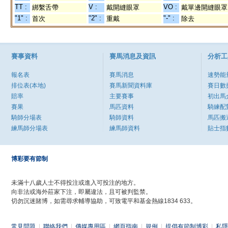
TT :
V :
VO :
綁繫舌帶
戴開縫眼罩
戴單邊開縫眼罩
"1" :
"2" :
"-" :
首次
重戴
除去
賽事資料
賽馬消息及資訊
分析工
報名表
賽馬消息
速勢能
排位表(本地)
賽馬新聞資料庫
賽日數
賠率
主要賽事
初出馬
賽果
馬匹資料
騎練配
騎師分場表
騎師資料
馬匹搬
練馬師分場表
練馬師資料
貼士指
博彩要有節制
未滿十八歲人士不得投注或進入可投注的地方。
向非法或海外莊家下注，即屬違法，且可被判監禁。
切勿沉迷賭博，如需尋求輔導協助，可致電平和基金熱線1834 633。
常見問題
|
聯絡我們
|
傳媒專用區
|
網頁指南
|
規例
|
提倡有節制博彩
|
私隱