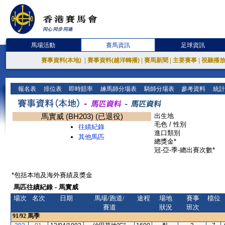
馬場活動
賽馬資訊
足球資訊
賽事資料(本地)
|
賽事資料(越洋轉播)
|
賽馬新聞
|
主要賽事
|
視聽播
報名表
排位表
即時賠率
練馬師分場表
騎師分場表
參考資料
統計
馬實威 (BH203) (已退役)
出生地
毛色 / 性別
往績紀錄
進口類別
其他馬匹
總獎金*
冠-亞-季-總出賽次數*
*包括本地及海外賽績及獎金
馬匹往績紀錄 - 馬實威
場次
名次
日期
馬場/跑道/
途程
場地
賽事
檔位
賽道
狀況
班次
91/92
馬季