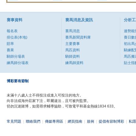
賽事資料
賽馬消息及資訊
分析工
報名表
賽馬消息
速勢能
排位表(本地)
賽馬新聞資料庫
賽日數
賠率
主要賽事
初出馬
賽果
馬匹資料
騎練配
騎師分場表
騎師資料
馬匹搬
練馬師分場表
練馬師資料
貼士指
博彩要有節制
未滿十八歲人士不得投注或進入可投注的地方。
向非法或海外莊家下注，即屬違法，且可被判監禁。
切勿沉迷賭博，如需尋求輔導協助，可致電平和基金熱線1834 633。
常見問題
|
聯絡我們
|
傳媒專用區
|
網頁指南
|
規例
|
提倡有節制博彩
|
私隱