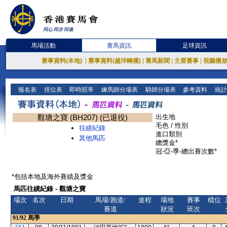
馬場活動
賽馬資訊
足球資訊
賽事資料(本地)
|
賽事資料(越洋轉播)
|
賽馬新聞
|
主要賽事
|
視聽播
報名表
排位表
即時賠率
練馬師分場表
騎師分場表
參考資料
統計
觀塘之寶 (BH207) (已退役)
出生地
毛色 / 性別
往績紀錄
進口類別
其他馬匹
總獎金*
冠-亞-季-總出賽次數*
*包括本地及海外賽績及獎金
馬匹往績紀錄 - 觀塘之寶
場次
名次
日期
馬場/跑道/
途程
場地
賽事
檔位
賽道
狀況
班次
91/92
馬季