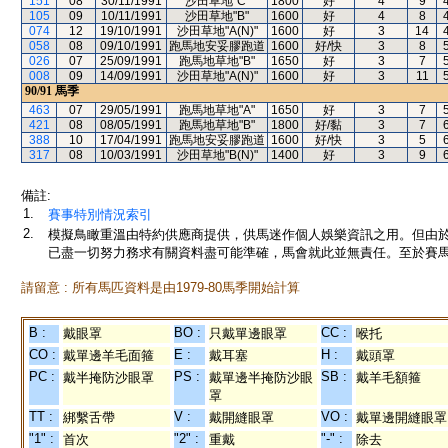
151
08
30/11/1991
沙田草地"C"
1800
好
4
9
105
09
10/11/1991
沙田草地"B"
1600
好
4
8
074
12
19/10/1991
沙田草地"A(N)"
1600
好
3
14
058
08
09/10/1991
跑馬地安妥膠跑道
1600
好/快
3
8
026
07
25/09/1991
跑馬地草地"B"
1650
好
3
7
008
09
14/09/1991
沙田草地"A(N)"
1600
好
3
11
90/91
馬季
463
07
29/05/1991
跑馬地草地"A"
1650
好
3
7
421
08
08/05/1991
跑馬地草地"B"
1800
好/黏
3
7
388
10
17/04/1991
跑馬地安妥膠跑道
1600
好/快
3
5
317
08
10/03/1991
沙田草地"B(N)"
1400
好
3
9
備註:
1.
賽事特別情況索引
2.
模擬鳥瞰重溫由特約供應商提供，供馬迷作個人娛樂資訊之用。但由
已盡一切努力務求有關資料盡可能準確，馬會就此並無責任。至於賽馬
請留意 : 所有馬匹資料是由1979-80馬季開始計算
B :
BO :
CC :
戴眼罩
只戴單邊眼罩
喉托
CO :
E :
H :
戴單邊羊毛面箍
戴耳塞
戴頭罩
PC :
PS :
SB :
戴半掩防沙眼罩
戴單邊半掩防沙眼
戴羊毛額箍
罩
TT :
V :
VO :
綁繫舌帶
戴開縫眼罩
戴單邊開縫眼罩
"1" :
"2" :
"-" :
首次
重戴
除去