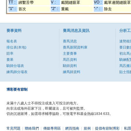
TT :
V :
VO :
綁繫舌帶
戴開縫眼罩
戴單邊開縫眼罩
"1" :
"2" :
"-" :
首次
重戴
除去
賽事資料
賽馬消息及資訊
分析工
報名表
賽馬消息
速勢能
排位表(本地)
賽馬新聞資料庫
賽日數
賠率
主要賽事
初出馬
賽果
馬匹資料
騎練配
騎師分場表
騎師資料
馬匹搬
練馬師分場表
練馬師資料
貼士指
博彩要有節制
未滿十八歲人士不得投注或進入可投注的地方。
向非法或海外莊家下注，即屬違法，且可被判監禁。
切勿沉迷賭博，如需尋求輔導協助，可致電平和基金熱線1834 633。
常見問題
|
聯絡我們
|
傳媒專用區
|
網頁指南
|
規例
|
提倡有節制博彩
|
私隱