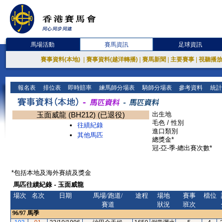
馬場活動
賽馬資訊
足球資訊
賽事資料(本地)
|
賽事資料(越洋轉播)
|
賽馬新聞
|
主要賽事
|
視聽播
報名表
排位表
即時賠率
練馬師分場表
騎師分場表
參考資料
統計
玉面威龍 (BH212) (已退役)
出生地
毛色 / 性別
往績紀錄
進口類別
其他馬匹
總獎金*
冠-亞-季-總出賽次數*
*包括本地及海外賽績及獎金
馬匹往績紀錄 - 玉面威龍
場次
名次
日期
馬場/跑道/
途程
場地
賽事
檔位
賽道
狀況
班次
96/97
馬季