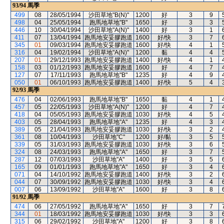
93/94
馬季
499
08
28/05/1994
沙田草地"B(N)"
1200
好
3
9
498
04
25/05/1994
跑馬地草地"B"
1650
好
3
3
446
10
30/04/1994
沙田草地"A(N)"
1400
好
3
1
411
07
13/04/1994
跑馬地安妥膠跑道
1600
好/快
3
7
345
01
09/03/1994
跑馬地安妥膠跑道
1600
好/快
4
1
316
04
19/02/1994
沙田草地"A(N)"
1200
黏
4
4
207
01
29/12/1993
跑馬地安妥膠跑道
1400
好/快
4
1
158
03
01/12/1993
跑馬地安妥膠跑道
1600
好
4
7
127
07
17/11/1993
跑馬地草地"B"
1235
好
4
9
050
01
06/10/1993
跑馬地安妥膠跑道
1400
好/快
5
4
92/93
馬季
476
04
02/06/1993
跑馬地草地"B"
1650
黏
4
1
457
05
22/05/1993
沙田草地"A(N)"
1200
好
4
7
418
04
05/05/1993
跑馬地安妥膠跑道
1030
好/快
4
5
403
05
28/04/1993
跑馬地草地"A"
1235
好
4
3
389
05
21/04/1993
跑馬地安妥膠跑道
1030
好/快
3
2
361
08
10/04/1993
沙田草地"C"
1200
好/黏
3
5
339
05
31/03/1993
跑馬地安妥膠跑道
1030
好/快
3
6
324
08
24/03/1993
跑馬地草地"A"
1650
好
3
7
287
12
07/03/1993
沙田草地"A"
1400
好
3
5
165
09
01/01/1993
跑馬地草地"A"
1650
好
3
4
071
04
14/10/1992
跑馬地安妥膠跑道
1400
好/快
3
2
044
07
30/09/1992
跑馬地安妥膠跑道
1030
好/快
3
4
007
06
13/09/1992
沙田草地"A"
1600
好
3
8
91/92
馬季
474
06
27/05/1992
跑馬地草地"A"
1650
好
3
7
344
01
18/03/1992
跑馬地安妥膠跑道
1030
好/快
3
3
315
06
29/02/1992
沙田草地"A"
1200
好
3
8