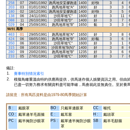
258
07
29/01/1992
跑馬地安妥膠跑道
1400
好/快
3
4
203
03
01/01/1992
跑馬地草地"A"
1800
好
3
3
180
02
18/12/1991
跑馬地安妥膠跑道
1400
好/快
3
5
138
06
24/11/1991
沙田草地"C"
1600
好
3
11
088
11
26/10/1991
沙田草地"D"
1400
好
3
7
029
04
25/09/1991
跑馬地草地"B"
1650
黏
3
3
90/91
馬季
463
01
29/05/1991
跑馬地草地"A"
1650
好
3
8
424
06
08/05/1991
跑馬地草地"B"
1800
好/黏
3
6
350
06
30/03/1991
沙田草地"C"
1600
好
3
1
315
08
10/03/1991
沙田草地"B(N)"
1400
好
3
8
280
09
20/02/1991
跑馬地草地"B"
1235
好
3
6
233
05
27/01/1991
沙田草地"C"
1000
好
3
7
備註:
1.
賽事特別情況索引
2.
模擬鳥瞰重溫由特約供應商提供，供馬迷作個人娛樂資訊之用。但由
已盡一切努力務求有關資料盡可能準確，馬會就此並無責任。至於賽馬
請留意 : 所有馬匹資料是由1979-80馬季開始計算
B :
BO :
CC :
戴眼罩
只戴單邊眼罩
喉托
CO :
E :
H :
戴單邊羊毛面箍
戴耳塞
戴頭罩
PC :
PS :
SB :
戴半掩防沙眼罩
戴單邊半掩防沙眼
戴羊毛額箍
罩