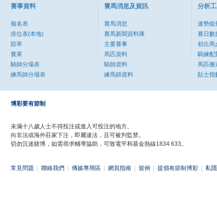
賽事資料
賽馬消息及資訊
分析工
報名表
賽馬消息
速勢能
排位表(本地)
賽馬新聞資料庫
賽日數
賠率
主要賽事
初出馬
賽果
馬匹資料
騎練配
騎師分場表
騎師資料
馬匹搬
練馬師分場表
練馬師資料
貼士指
博彩要有節制
未滿十八歲人士不得投注或進入可投注的地方。
向非法或海外莊家下注，即屬違法，且可被判監禁。
切勿沉迷賭博，如需尋求輔導協助，可致電平和基金熱線1834 633。
常見問題
|
聯絡我們
|
傳媒專用區
|
網頁指南
|
規例
|
提倡有節制博彩
|
私隱