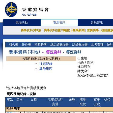
馬場活動
賽馬資訊
足球資訊
賽事資料(本地)
|
賽事資料(越洋轉播)
|
賽馬新聞
|
主要賽事
|
視聽播
報名表
排位表
即時賠率
練馬師分場表
騎師分場表
參考資料
統計
安駿 (BH215) (已退役)
出生地
毛色 / 性別
往績紀錄
進口類別
其他馬匹
總獎金*
冠-亞-季-總出賽次數*
*包括本地及海外賽績及獎金
馬匹往績紀錄 - 安駿
場次
名次
日期
馬場/跑道/
途程
場地
賽事
檔位
賽道
狀況
班次
96/97
馬季