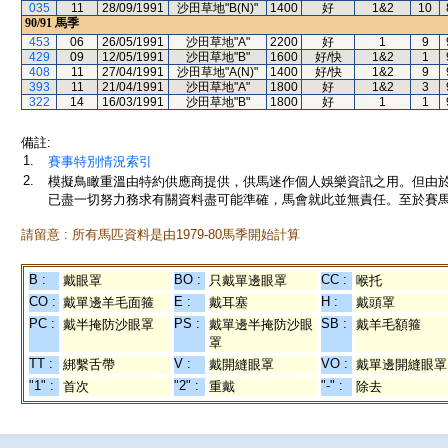
035
11
28/09/1991
沙田草地"B(N)"
1400
好
1&2
10
90/91
馬季
453
06
26/05/1991
沙田草地"A"
2200
好
1
9
429
09
12/05/1991
沙田草地"B"
1600
好/快
1&2
1
408
11
27/04/1991
沙田草地"A(N)"
1400
好/快
1&2
9
393
11
21/04/1991
沙田草地"A"
1800
好
1&2
3
322
14
16/03/1991
沙田草地"B"
1800
好
1
1
備註:
1.
賽事特別情況索引
2.
模擬鳥瞰重溫由特約供應商提供，供馬迷作個人娛樂資訊之用。但由
已盡一切努力務求有關資料盡可能準確，馬會就此並無責任。至於賽馬
請留意 : 所有馬匹資料是由1979-80馬季開始計算
B :
BO :
CC :
戴眼罩
只戴單邊眼罩
喉托
CO :
E :
H :
戴單邊羊毛面箍
戴耳塞
戴頭罩
PC :
PS :
SB :
戴半掩防沙眼罩
戴單邊半掩防沙眼
戴羊毛額箍
罩
TT :
V :
VO :
綁繫舌帶
戴開縫眼罩
戴單邊開縫眼罩
"1" :
"2" :
"-" :
首次
重戴
除去