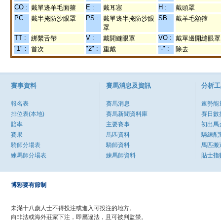
CO :
E :
H :
戴單邊羊毛面箍
戴耳塞
戴頭罩
PC :
PS :
SB :
戴半掩防沙眼罩
戴單邊半掩防沙眼
戴羊毛額箍
罩
TT :
V :
VO :
綁繫舌帶
戴開縫眼罩
戴單邊開縫眼罩
"1" :
"2" :
"-" :
首次
重戴
除去
賽事資料
賽馬消息及資訊
分析工
報名表
賽馬消息
速勢能
排位表(本地)
賽馬新聞資料庫
賽日數
賠率
主要賽事
初出馬
賽果
馬匹資料
騎練配
騎師分場表
騎師資料
馬匹搬
練馬師分場表
練馬師資料
貼士指
博彩要有節制
未滿十八歲人士不得投注或進入可投注的地方。
向非法或海外莊家下注，即屬違法，且可被判監禁。