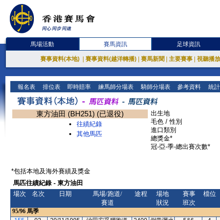
馬場活動
賽馬資訊
足球資訊
賽事資料(本地)
|
賽事資料(越洋轉播)
|
賽馬新聞
|
主要賽事
|
視聽播
報名表
排位表
即時賠率
練馬師分場表
騎師分場表
參考資料
統計
東方油田 (BH251) (已退役)
出生地
毛色 / 性別
往績紀錄
進口類別
其他馬匹
總獎金*
冠-亞-季-總出賽次數*
*包括本地及海外賽績及獎金
馬匹往績紀錄 - 東方油田
場次
名次
日期
馬場/跑道/
途程
場地
賽事
檔位
賽道
狀況
班次
95/96
馬季