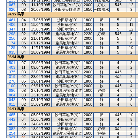
155
02
29/11/1995
沙田安妥膠跑道
2400
例常灑水
5&6
4
067
09
11/10/1995
沙田草地"A+2(N)"
2000
好/快
5&6
12
026
08
20/09/1995
沙田安妥膠跑道
1650
例常灑水
6
3
94/95
馬季
461
04
17/05/1995
沙田草地"D"
1800
黏
5
8
406
10
15/04/1995
沙田草地"B"
1800
好
5
11
347
11
15/03/1995
沙田草地"C"
1600
好
5
12
298
02
15/02/1995
跑馬地草地"A"
2230
好/黏
5&6
5
256
06
21/01/1995
沙田草地"D"
2000
好
5
5
174
06
07/12/1994
跑馬地草地"A"
1800
好
5
6
125
09
12/11/1994
沙田草地"B"
1800
好
5
10
035
04
28/09/1994
跑馬地草地"B"
1800
好
5
2
93/94
馬季
501
07
28/05/1994
沙田草地"B(N)"
1900
好
4
3
403
11
09/04/1994
跑馬地草地"A"
1800
好
4
2
375
03
23/03/1994
沙田草地"A(N)"
2000
好
4&5
2
319
02
23/02/1994
跑馬地草地"B"
2400
好
4&5
2
276
05
29/01/1994
沙田草地"D"
1800
好
4
6
100
09
06/11/1993
沙田草地"A(N)"
2000
軟
4&5
4
086
08
27/10/1993
跑馬地安妥膠跑道
1600
好/快
4
6
064
03
13/10/1993
跑馬地草地"A"
1800
黏
4
10
043
09
03/10/1993
沙田草地"B"
1800
好
4
8
011
02
15/09/1993
跑馬地草地"A"
1650
好
4
6
92/93
馬季
485
04
05/06/1993
沙田草地"B(N)"
2000
黏
4&5
10
442
04
16/05/1993
沙田草地"B"
1800
好
4
9
402
09
24/04/1993
沙田草地"A"
1800
好
4
7
382
02
18/04/1993
沙田草地"A"
2000
好/黏
3&4
6
254
05
17/02/1993
跑馬地安妥膠跑道
1600
好/快
4
2