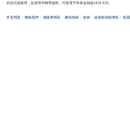
切勿沉迷賭博，如需尋求輔導協助，可致電平和基金熱線1834 633。
常見問題
|
聯絡我們
|
傳媒專用區
|
網頁指南
|
規例
|
提倡有節制博彩
|
私隱