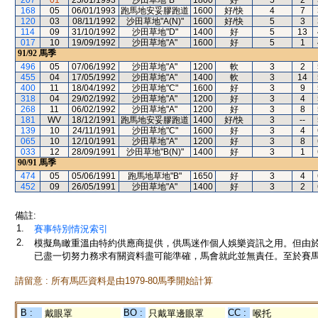
207
01
25/01/1993
沙田草地"B"
1800
好
5
2
168
05
06/01/1993
跑馬地安妥膠跑道
1600
好/快
4
7
120
03
08/11/1992
沙田草地"A(N)"
1600
好/快
5
3
114
09
31/10/1992
沙田草地"D"
1400
好
5
13
017
10
19/09/1992
沙田草地"A"
1600
好
5
1
91/92
馬季
496
05
07/06/1992
沙田草地"A"
1200
軟
3
2
455
04
17/05/1992
沙田草地"A"
1400
軟
3
14
400
11
18/04/1992
沙田草地"C"
1600
好
3
9
318
04
29/02/1992
沙田草地"A"
1200
好
3
4
268
11
06/02/1992
沙田草地"A"
1200
好
3
8
181
WV
18/12/1991
跑馬地安妥膠跑道
1400
好/快
3
--
139
10
24/11/1991
沙田草地"C"
1600
好
3
4
065
10
12/10/1991
沙田草地"A"
1200
好
3
8
033
12
28/09/1991
沙田草地"B(N)"
1400
好
3
1
90/91
馬季
474
05
05/06/1991
跑馬地草地"B"
1650
好
3
4
452
09
26/05/1991
沙田草地"A"
1400
好
3
2
備註:
1.
賽事特別情況索引
2.
模擬鳥瞰重溫由特約供應商提供，供馬迷作個人娛樂資訊之用。但由
已盡一切努力務求有關資料盡可能準確，馬會就此並無責任。至於賽馬
請留意 : 所有馬匹資料是由1979-80馬季開始計算
B :
BO :
CC :
戴眼罩
只戴單邊眼罩
喉托