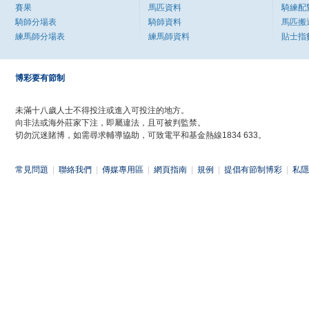
賽果
馬匹資料
騎練配
騎師分場表
騎師資料
馬匹搬
練馬師分場表
練馬師資料
貼士指
博彩要有節制
未滿十八歲人士不得投注或進入可投注的地方。
向非法或海外莊家下注，即屬違法，且可被判監禁。
切勿沉迷賭博，如需尋求輔導協助，可致電平和基金熱線1834 633。
常見問題
|
聯絡我們
|
傳媒專用區
|
網頁指南
|
規例
|
提倡有節制博彩
|
私隱