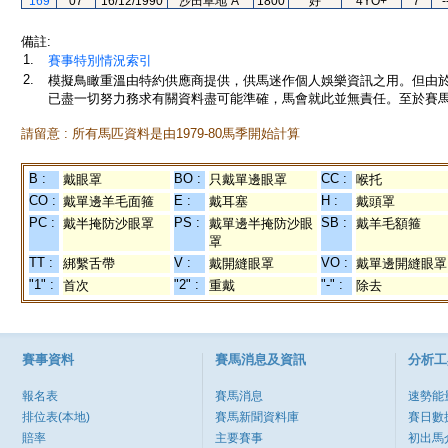
169
07
16/12/1990
沙田草地"A"
1800
好
4YO+
7
-
備註:
1.
賽事特別情況索引
2.
模擬鳥瞰重溫由特約供應商提供，供馬迷作個人娛樂資訊之用。但由
已盡一切努力務求有關資料盡可能準確，馬會就此並無責任。至於賽馬
請留意 : 所有馬匹資料是由1979-80馬季開始計算
B :
BO :
CC :
戴眼罩
只戴單邊眼罩
喉托
CO :
E :
H :
戴單邊羊毛面箍
戴耳塞
戴頭罩
PC :
PS :
SB :
戴半掩防沙眼罩
戴單邊半掩防沙眼
戴羊毛額箍
罩
TT :
V :
VO :
綁繫舌帶
戴開縫眼罩
戴單邊開縫眼罩
"1" :
"2" :
"-" :
首次
重戴
除去
賽事資料
賽馬消息及資訊
分析工
報名表
賽馬消息
速勢能
排位表(本地)
賽馬新聞資料庫
賽日數
賠率
主要賽事
初出馬