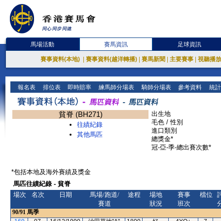
馬場活動
賽馬資訊
足球資訊
賽事資料(本地)
|
賽事資料(越洋轉播)
|
賽馬新聞
|
主要賽事
|
視聽播
報名表
排位表
即時賠率
練馬師分場表
騎師分場表
參考資料
統計
貧脊 (BH271)
出生地
毛色 / 性別
往績紀錄
進口類別
其他馬匹
總獎金*
冠-亞-季-總出賽次數*
*包括本地及海外賽績及獎金
馬匹往績紀錄 - 貧脊
場次
名次
日期
馬場/跑道/
途程
場地
賽事
檔位
賽道
狀況
班次
90/91
馬季