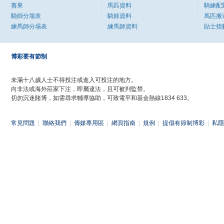
賽果
馬匹資料
騎練配
騎師分場表
騎師資料
馬匹搬
練馬師分場表
練馬師資料
貼士指
博彩要有節制
未滿十八歲人士不得投注或進入可投注的地方。
向非法或海外莊家下注，即屬違法，且可被判監禁。
切勿沉迷賭博，如需尋求輔導協助，可致電平和基金熱線1834 633。
常見問題
|
聯絡我們
|
傳媒專用區
|
網頁指南
|
規例
|
提倡有節制博彩
|
私隱