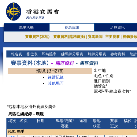
馬場活動
賽馬資訊
足球資訊
賽事資料(本地)
|
賽事資料(越洋轉播)
|
賽馬新聞
|
主要賽事
|
視聽播
報名表
排位表
即時賠率
練馬師分場表
騎師分場表
參考資料
統計
環境 (BH276)
出生地
毛色 / 性別
往績紀錄
進口類別
其他馬匹
總獎金*
冠-亞-季-總出賽次數*
*包括本地及海外賽績及獎金
馬匹往績紀錄 - 環境
場次
名次
日期
馬場/跑道/
途程
場地
賽事
檔位
賽道
狀況
班次
90/91
馬季