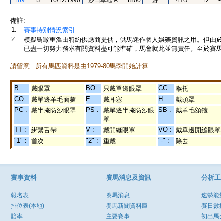
169
13
16/12/1990
沙田草地"A"
1800
好
4YO+
12
-
備註:
1.
賽事特別情況索引
2.
模擬鳥瞰重溫由特約供應商提供，供馬迷作個人娛樂資訊之用。但由
已盡一切努力務求有關資料盡可能準確，馬會就此並無責任。至於賽馬
請留意 : 所有馬匹資料是由1979-80馬季開始計算
B :
BO :
CC :
戴眼罩
只戴單邊眼罩
喉托
CO :
E :
H :
戴單邊羊毛面箍
戴耳塞
戴頭罩
PC :
PS :
SB :
戴半掩防沙眼罩
戴單邊半掩防沙眼
戴羊毛額箍
罩
TT :
V :
VO :
綁繫舌帶
戴開縫眼罩
戴單邊開縫眼罩
"1" :
"2" :
"-" :
首次
重戴
除去
賽事資料
賽馬消息及資訊
分析工
報名表
賽馬消息
速勢能
排位表(本地)
賽馬新聞資料庫
賽日數
賠率
主要賽事
初出馬