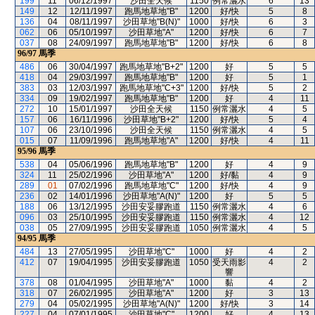
199
11
06/12/1997
沙田全天候
1150
例常灑水
6
13
149
12
12/11/1997
跑馬地草地"B"
1200
好/快
5
8
136
04
08/11/1997
沙田草地"B(N)"
1000
好/快
6
3
062
06
05/10/1997
沙田草地"A"
1200
好/快
6
7
037
08
24/09/1997
跑馬地草地"B"
1200
好/快
6
8
96/97
馬季
486
06
30/04/1997
跑馬地草地"B+2"
1200
好
5
5
418
04
29/03/1997
跑馬地草地"B"
1200
好
5
1
383
03
12/03/1997
跑馬地草地"C+3"
1200
好/快
5
2
334
09
19/02/1997
跑馬地草地"B"
1200
好
4
11
272
10
15/01/1997
沙田全天候
1150
例常灑水
4
5
157
06
16/11/1996
沙田草地"B+2"
1200
好/快
5
4
107
06
23/10/1996
沙田全天候
1150
例常灑水
4
5
015
07
11/09/1996
跑馬地草地"A"
1200
好/快
4
11
95/96
馬季
538
04
05/06/1996
跑馬地草地"B"
1200
好
4
9
324
11
25/02/1996
沙田草地"A"
1200
好/黏
4
9
289
01
07/02/1996
跑馬地草地"C"
1200
好/快
4
9
236
02
14/01/1996
沙田草地"A(N)"
1200
好
5
5
188
06
13/12/1995
沙田安妥膠跑道
1150
例常灑水
4
6
096
03
25/10/1995
沙田安妥膠跑道
1150
例常灑水
4
12
038
05
27/09/1995
沙田安妥膠跑道
1050
例常灑水
4
5
94/95
馬季
484
13
27/05/1995
沙田草地"C"
1000
好
4
2
412
07
19/04/1995
沙田安妥膠跑道
1050
受天雨影
4
2
響
378
08
01/04/1995
沙田草地"A"
1000
黏
4
2
318
07
26/02/1995
沙田草地"A"
1200
好
3
13
279
04
05/02/1995
沙田草地"A(N)"
1200
好/快
3
14
227
04
07/01/1995
沙田草地"C"
1200
好
4
13