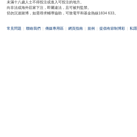
未滿十八歲人士不得投注或進入可投注的地方。
向非法或海外莊家下注，即屬違法，且可被判監禁。
切勿沉迷賭博，如需尋求輔導協助，可致電平和基金熱線1834 633。
常見問題
|
聯絡我們
|
傳媒專用區
|
網頁指南
|
規例
|
提倡有節制博彩
|
私隱