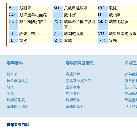
B :
BO :
CC :
戴眼罩
只戴單邊眼罩
喉托
CO :
E :
H :
戴單邊羊毛面箍
戴耳塞
戴頭罩
PC :
PS :
SB :
戴半掩防沙眼罩
戴單邊半掩防沙眼
戴羊毛額箍
罩
TT :
V :
VO :
綁繫舌帶
戴開縫眼罩
戴單邊開縫眼罩
"1" :
"2" :
"-" :
首次
重戴
除去
賽事資料
賽馬消息及資訊
分析工
報名表
賽馬消息
速勢能
排位表(本地)
賽馬新聞資料庫
賽日數
賠率
主要賽事
初出馬
賽果
馬匹資料
騎練配
騎師分場表
騎師資料
馬匹搬
練馬師分場表
練馬師資料
貼士指
博彩要有節制