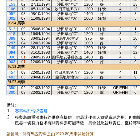
153
02
27/11/1994
沙田草地"C"
1200
好
4
13
106
13
05/11/1994
沙田草地"B(N)"
1200
好/快
4
13
057
03
08/10/1994
沙田草地"C"
1400
好
4
8
002
07
11/09/1994
沙田草地"A"
1000
好/黏
4
5
93/94
馬季
513
09
05/06/1994
沙田草地"B"
1000
好/黏
3
1
418
13
16/04/1994
沙田草地"C"
1200
好
3
4
389
05
30/03/1994
跑馬地草地"B"
975
好
3
10
297
04
12/02/1994
沙田草地"A"
1000
好
3
3
149
06
28/11/1993
沙田草地"B"
1200
好/快
3
10
094
09
31/10/1993
沙田草地"D"
1400
好/快
3
12
030
01
29/09/1993
跑馬地安妥膠跑道
1400
好
4
8
003
01
12/09/1993
沙田草地"A"
1000
好
4
9
92/93
馬季
457
09
22/05/1993
沙田草地"A(N)"
1200
好
4
11
403
03
28/04/1993
跑馬地草地"A"
1235
好
4
9
91/92
馬季
350
02
21/03/1992
沙田草地"A"
1200
好/快
GRIFFIN
12
300
03
22/02/1992
沙田草地"C"
1200
黏
GRIFFIN
6
備註:
1.
賽事特別情況索引
2.
模擬鳥瞰重溫由特約供應商提供，供馬迷作個人娛樂資訊之用。但由
已盡一切努力務求有關資料盡可能準確，馬會就此並無責任。至於賽馬
請留意 : 所有馬匹資料是由1979-80馬季開始計算