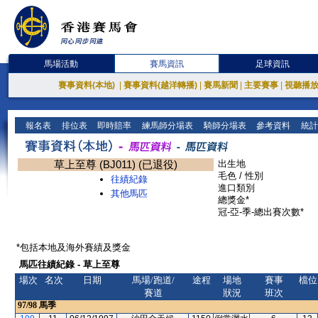
馬場活動
賽馬資訊
足球資訊
賽事資料(本地)
|
賽事資料(越洋轉播)
|
賽馬新聞
|
主要賽事
|
視聽播
報名表
排位表
即時賠率
練馬師分場表
騎師分場表
參考資料
統計
草上至尊 (BJ011) (已退役)
出生地
毛色 / 性別
往績紀錄
進口類別
其他馬匹
總獎金*
冠-亞-季-總出賽次數*
*包括本地及海外賽績及獎金
馬匹往績紀錄 - 草上至尊
場次
名次
日期
馬場/跑道/
途程
場地
賽事
檔位
賽道
狀況
班次
97/98
馬季