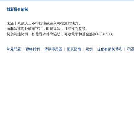
博彩要有節制
未滿十八歲人士不得投注或進入可投注的地方。
向非法或海外莊家下注，即屬違法，且可被判監禁。
切勿沉迷賭博，如需尋求輔導協助，可致電平和基金熱線1834 633。
常見問題
|
聯絡我們
|
傳媒專用區
|
網頁指南
|
規例
|
提倡有節制博彩
|
私隱