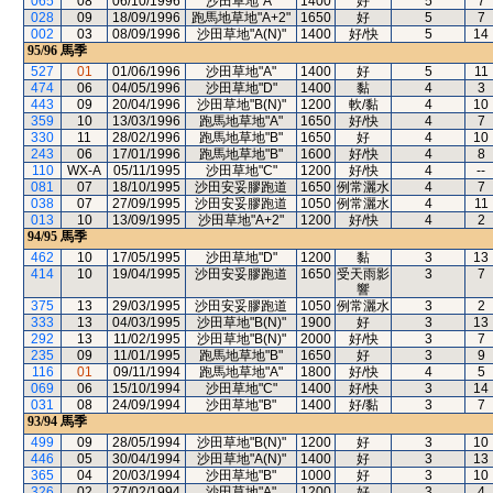
065
08
06/10/1996
沙田草地"A"
1400
好
5
7
028
09
18/09/1996
跑馬地草地"A+2"
1650
好
5
7
002
03
08/09/1996
沙田草地"A(N)"
1400
好/快
5
14
95/96
馬季
527
01
01/06/1996
沙田草地"A"
1400
好
5
11
474
06
04/05/1996
沙田草地"D"
1400
黏
4
3
443
09
20/04/1996
沙田草地"B(N)"
1200
軟/黏
4
10
359
10
13/03/1996
跑馬地草地"A"
1650
好/快
4
7
330
11
28/02/1996
跑馬地草地"B"
1650
好
4
10
243
06
17/01/1996
跑馬地草地"B"
1600
好/快
4
8
110
WX-A
05/11/1995
沙田草地"C"
1200
好/快
4
--
081
07
18/10/1995
沙田安妥膠跑道
1650
例常灑水
4
7
038
07
27/09/1995
沙田安妥膠跑道
1050
例常灑水
4
11
013
10
13/09/1995
沙田草地"A+2"
1200
好/快
4
2
94/95
馬季
462
10
17/05/1995
沙田草地"D"
1200
黏
3
13
414
10
19/04/1995
沙田安妥膠跑道
1650
受天雨影
3
7
響
375
13
29/03/1995
沙田安妥膠跑道
1050
例常灑水
3
2
333
13
04/03/1995
沙田草地"B(N)"
1900
好
3
13
292
13
11/02/1995
沙田草地"B(N)"
2000
好/快
3
7
235
09
11/01/1995
跑馬地草地"B"
1650
好
3
9
116
01
09/11/1994
跑馬地草地"A"
1800
好/快
4
5
069
06
15/10/1994
沙田草地"C"
1400
好/快
3
14
031
08
24/09/1994
沙田草地"B"
1400
好/黏
3
7
93/94
馬季
499
09
28/05/1994
沙田草地"B(N)"
1200
好
3
10
446
05
30/04/1994
沙田草地"A(N)"
1400
好
3
13
365
04
20/03/1994
沙田草地"B"
1000
好
3
10
326
02
27/02/1994
沙田草地"A"
1200
好
3
4