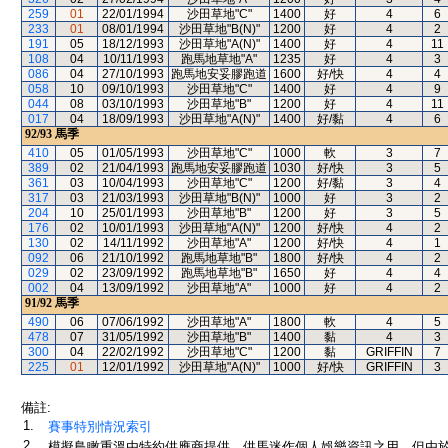
259
01
22/01/1994
沙田草地"C"
1400
好
4
6
233
01
08/01/1994
沙田草地"B(N)"
1200
好
4
2
191
05
18/12/1993
沙田草地"A(N)"
1400
好
4
11
108
04
10/11/1993
跑馬地草地"A"
1235
好
4
3
086
04
27/10/1993
跑馬地安妥膠跑道
1600
好/快
4
4
058
10
09/10/1993
沙田草地"C"
1400
好
4
9
044
08
03/10/1993
沙田草地"B"
1200
好
4
11
017
04
18/09/1993
沙田草地"A(N)"
1400
好/黏
4
6
92/93
馬季
410
05
01/05/1993
沙田草地"C"
1000
軟
3
7
389
02
21/04/1993
跑馬地安妥膠跑道
1030
好/快
3
5
361
03
10/04/1993
沙田草地"C"
1200
好/黏
3
4
317
03
21/03/1993
沙田草地"B(N)"
1000
好
3
2
204
10
25/01/1993
沙田草地"B"
1200
好
3
5
176
02
10/01/1993
沙田草地"A(N)"
1200
好/快
4
2
130
02
14/11/1992
沙田草地"A"
1200
好/快
4
1
092
06
21/10/1992
跑馬地草地"B"
1800
好/快
4
2
029
02
23/09/1992
跑馬地草地"B"
1650
好
4
4
002
04
13/09/1992
沙田草地"A"
1000
好
4
2
91/92
馬季
490
06
07/06/1992
沙田草地"A"
1800
軟
4
5
478
07
31/05/1992
沙田草地"B"
1400
黏
4
3
300
04
22/02/1992
沙田草地"C"
1200
黏
GRIFFIN
7
225
01
12/01/1992
沙田草地"A(N)"
1000
好/快
GRIFFIN
3
備註:
1.
賽事特別情況索引
2.
模擬鳥瞰重溫由特約供應商提供，供馬迷作個人娛樂資訊之用。但由