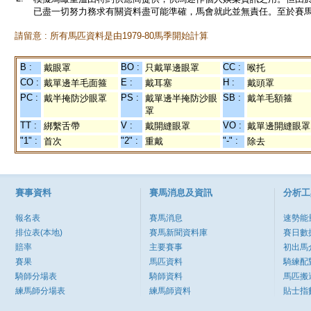
已盡一切努力務求有關資料盡可能準確，馬會就此並無責任。至於賽馬
請留意 : 所有馬匹資料是由1979-80馬季開始計算
B :
BO :
CC :
戴眼罩
只戴單邊眼罩
喉托
CO :
E :
H :
戴單邊羊毛面箍
戴耳塞
戴頭罩
PC :
PS :
SB :
戴半掩防沙眼罩
戴單邊半掩防沙眼
戴羊毛額箍
罩
TT :
V :
VO :
綁繫舌帶
戴開縫眼罩
戴單邊開縫眼罩
"1" :
"2" :
"-" :
首次
重戴
除去
賽事資料
賽馬消息及資訊
分析工
報名表
賽馬消息
速勢能
排位表(本地)
賽馬新聞資料庫
賽日數
賠率
主要賽事
初出馬
賽果
馬匹資料
騎練配
騎師分場表
騎師資料
馬匹搬
練馬師分場表
練馬師資料
貼士指