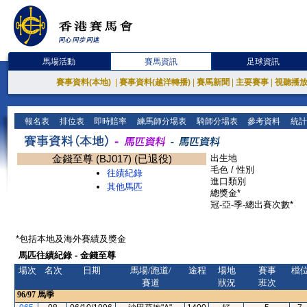
馬場活動
賽馬資訊
足球資訊
賽事資料(本地)
|
賽事資料(越洋轉播)
|
賽馬新聞
|
主要賽事
|
視聽播
報名表
排位表
即時賠率
練馬師分場表
騎師分場表
參考資料
統計
金錢至尊 (BJ017) (已退役)
出生地
毛色 / 性別
往績紀錄
進口類別
其他馬匹
總獎金*
冠-亞-季-總出賽次數*
*包括本地及海外賽績及獎金
馬匹往績紀錄 - 金錢至尊
場次
名次
日期
馬場/跑道/
途程
場地
賽事
檔
賽道
狀況
班次
96/97
馬季