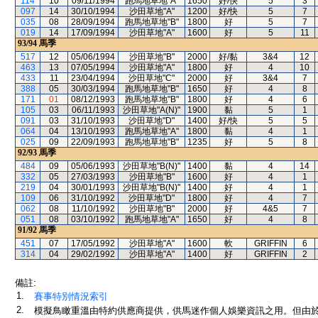
114
10
09/11/1994
跑馬地草地"A"
1650
好/快
5
3
097
14
30/10/1994
沙田草地"A"
1200
好/快
5
7
035
08
28/09/1994
跑馬地草地"B"
1800
好
5
7
019
14
17/09/1994
沙田草地"A"
1600
好
5
11
93/94
馬季
517
12
05/06/1994
沙田草地"B"
2000
好/黏
3&4
12
463
13
07/05/1994
沙田草地"A"
1800
好
4
10
433
11
23/04/1994
沙田草地"C"
2000
好
3&4
7
388
05
30/03/1994
跑馬地草地"B"
1650
好
4
8
171
01
08/12/1993
跑馬地草地"B"
1800
好
4
6
105
03
06/11/1993
沙田草地"A(N)"
1900
黏
5
1
091
03
31/10/1993
沙田草地"D"
1400
好/快
5
5
064
04
13/10/1993
跑馬地草地"A"
1800
黏
4
1
025
09
22/09/1993
跑馬地草地"B"
1235
好
5
8
92/93
馬季
484
09
05/06/1993
沙田草地"B(N)"
1400
黏
4
14
332
05
27/03/1993
沙田草地"B"
1600
好
4
1
219
04
30/01/1993
沙田草地"B(N)"
1400
好
4
1
109
06
31/10/1992
沙田草地"D"
1800
好
4
7
062
08
11/10/1992
沙田草地"B"
2000
好
4&5
7
051
08
03/10/1992
跑馬地草地"A"
1650
好
4
8
91/92
馬季
451
07
17/05/1992
沙田草地"A"
1600
軟
GRIFFIN
6
314
04
29/02/1992
沙田草地"A"
1400
好
GRIFFIN
2
備註:
1.
賽事特別情況索引
2.
模擬鳥瞰重溫由特約供應商提供，供馬迷作個人娛樂資訊之用。但由