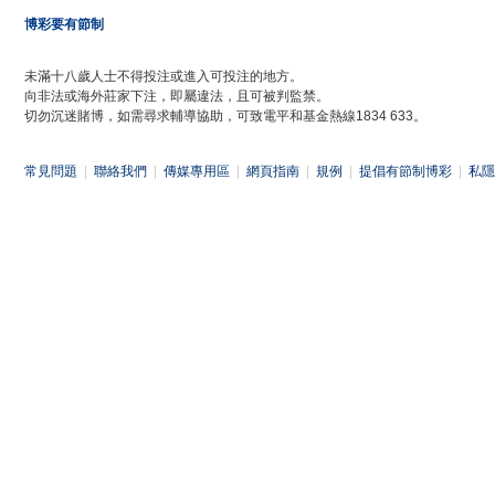
博彩要有節制
未滿十八歲人士不得投注或進入可投注的地方。
向非法或海外莊家下注，即屬違法，且可被判監禁。
切勿沉迷賭博，如需尋求輔導協助，可致電平和基金熱線1834 633。
常見問題
|
聯絡我們
|
傳媒專用區
|
網頁指南
|
規例
|
提倡有節制博彩
|
私隱