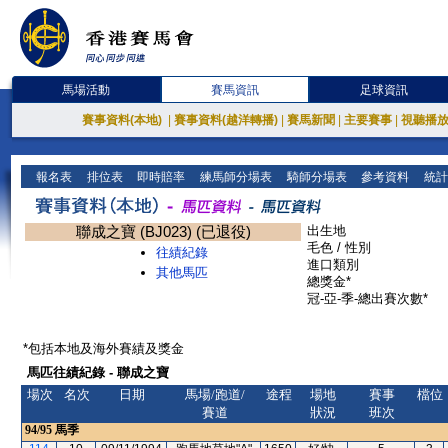
馬場活動
賽馬資訊
足球資訊
賽事資料(本地)
|
賽事資料(越洋轉播)
|
賽馬新聞
|
主要賽事
|
視聽播
報名表
排位表
即時賠率
練馬師分場表
騎師分場表
參考資料
統計
聯成之寶 (BJ023) (已退役)
出生地
毛色 / 性別
往績紀錄
進口類別
其他馬匹
總獎金*
冠-亞-季-總出賽次數*
*包括本地及海外賽績及獎金
馬匹往績紀錄 - 聯成之寶
場次
名次
日期
馬場/跑道/
途程
場地
賽事
檔位
賽道
狀況
班次
94/95
馬季