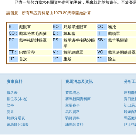
已盡一切努力務求有關資料盡可能準確，馬會就此並無責任。至於賽馬
請留意 : 所有馬匹資料是由1979-80馬季開始計算
B :
BO :
CC :
戴眼罩
只戴單邊眼罩
喉托
CO :
E :
H :
戴單邊羊毛面箍
戴耳塞
戴頭罩
PC :
PS :
SB :
戴半掩防沙眼罩
戴單邊半掩防沙眼
戴羊毛額箍
罩
TT :
V :
VO :
綁繫舌帶
戴開縫眼罩
戴單邊開縫眼罩
"1" :
"2" :
"-" :
首次
重戴
除去
賽事資料
賽馬消息及資訊
分析工
報名表
賽馬消息
速勢能
排位表(本地)
賽馬新聞資料庫
賽日數
賠率
主要賽事
初出馬
賽果
馬匹資料
騎練配
騎師分場表
騎師資料
馬匹搬
練馬師分場表
練馬師資料
貼士指