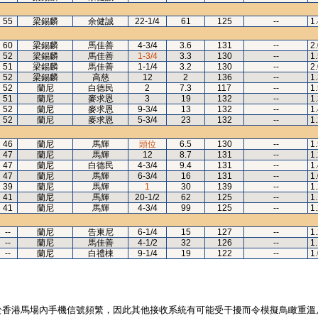
55
梁錫麟
余健誠
22-1/4
61
125
--
1
60
梁錫麟
馬佳善
4-3/4
3.6
131
--
2
52
梁錫麟
馬佳善
1-3/4
3.3
130
--
1
51
梁錫麟
馬佳善
1-1/4
3.2
130
--
2
52
梁錫麟
高慈
12
2
136
--
1
52
蘭尼
白德民
2
7.3
117
--
1
51
蘭尼
麥求恩
3
19
132
--
1
52
蘭尼
麥求恩
9-3/4
13
132
--
1
52
蘭尼
麥求恩
5-3/4
23
132
--
1
46
蘭尼
馬輝
頭位
6.5
130
--
1
47
蘭尼
馬輝
12
8.7
131
--
1
47
蘭尼
白德民
4-3/4
9.4
131
--
1
47
蘭尼
馬輝
6-3/4
16
131
--
1
39
蘭尼
馬輝
1
30
139
--
1
41
蘭尼
馬輝
20-1/2
62
125
--
1
41
蘭尼
馬輝
4-3/4
99
125
--
1
--
蘭尼
告東尼
6-1/4
15
127
--
1
--
蘭尼
馬佳善
4-1/2
32
126
--
1
--
蘭尼
白禮棟
9-1/4
19
122
--
1
於香港馬場內手機信號頻繁，因此其他接收系統有可能受干擾而令模擬鳥瞰重溫