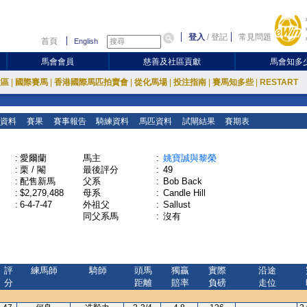
登入
/
登記
常見問題
首頁
English
馬會會員
慈善及社區貢獻
馬會知多
放區
|
國際賽馬
|
香港國際馬匹拍賣會
|
從化馬場
|
投注指南
|
賽馬知多些
|
RESTART
資料
賽果
賽事報告
騎練資料
馬匹資料
試閘結果
賽期表
:
愛爾蘭
馬主
:
姚寶誠與黎榮
:
栗 / 閹
最後評分
:
49
:
配售新馬
父系
:
Bob Back
:
$2,279,488
母系
:
Candle Hill
:
6-4-7-47
外祖父
:
Sallust
同父系馬
:
沒有
評
練馬師
騎師
頭馬
獨贏
實際
沿途
分
距離
賠率
負磅
走位