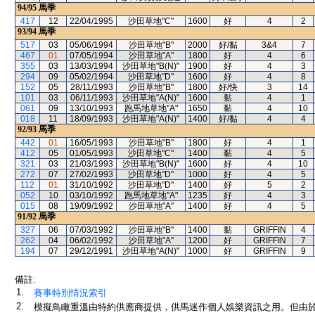
94/95
馬季
417
12
22/04/1995
沙田草地"C"
1600
好
4
2
93/94
馬季
517
03
05/06/1994
沙田草地"B"
2000
好/黏
3&4
7
467
01
07/05/1994
沙田草地"A"
1800
好
4
6
355
03
13/03/1994
沙田草地"B(N)"
1900
好
4
3
294
09
05/02/1994
沙田草地"D"
1600
好
4
8
152
05
28/11/1993
沙田草地"B"
1800
好/快
3
14
101
03
06/11/1993
沙田草地"A(N)"
1600
黏
4
1
061
09
13/10/1993
跑馬地草地"A"
1650
黏
4
10
018
11
18/09/1993
沙田草地"A(N)"
1400
好/黏
4
4
92/93
馬季
442
01
16/05/1993
沙田草地"B"
1800
好
4
1
412
05
01/05/1993
沙田草地"C"
1400
黏
4
5
321
03
21/03/1993
沙田草地"B(N)"
1600
好
4
10
272
07
27/02/1993
沙田草地"D"
1000
好
4
5
112
01
31/10/1992
沙田草地"D"
1400
好
5
2
052
10
03/10/1992
跑馬地草地"A"
1235
好
4
3
015
08
19/09/1992
沙田草地"A"
1400
好
4
5
91/92
馬季
327
06
07/03/1992
沙田草地"B"
1400
黏
GRIFFIN
4
262
04
06/02/1992
沙田草地"A"
1200
好
GRIFFIN
7
194
07
29/12/1991
沙田草地"A(N)"
1000
好
GRIFFIN
9
備註:
1.
賽事特別情況索引
2.
模擬鳥瞰重溫由特約供應商提供，供馬迷作個人娛樂資訊之用。但由