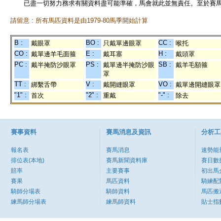
已盡一切努力務求有關資料盡可能準確，馬會就此並無責任。至於賽馬
請留意 : 所有馬匹資料是由1979-80馬季開始計算
B :
BO :
CC :
戴眼罩
只戴單邊眼罩
喉托
CO :
E :
H :
戴單邊羊毛面箍
戴耳塞
戴頭罩
PC :
PS :
SB :
戴半掩防沙眼罩
戴單邊半掩防沙眼
戴羊毛額箍
罩
TT :
V :
VO :
綁繫舌帶
戴開縫眼罩
戴單邊開縫眼罩
"1" :
"2" :
"-" :
首次
重戴
除去
賽事資料
賽馬消息及資訊
分析工
報名表
賽馬消息
速勢能
排位表(本地)
賽馬新聞資料庫
賽日數
賠率
主要賽事
初出馬
賽果
馬匹資料
騎練配
騎師分場表
騎師資料
馬匹搬
練馬師分場表
練馬師資料
貼士指