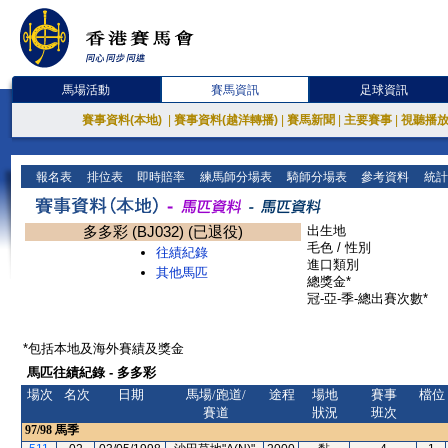
馬場活動
賽馬資訊
足球資訊
賽事資料(本地)
|
賽事資料(越洋轉播)
|
賽馬新聞
|
主要賽事
|
視聽播
報名表
排位表
即時賠率
練馬師分場表
騎師分場表
參考資料
統計
多多彩 (BJ032) (已退役)
出生地
毛色 / 性別
往績紀錄
進口類別
其他馬匹
總獎金*
冠-亞-季-總出賽次數*
*包括本地及海外賽績及獎金
馬匹往績紀錄 - 多多彩
場次
名次
日期
馬場/跑道/
途程
場地
賽事
檔位
賽道
狀況
班次
97/98
馬季