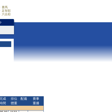
賽馬
足智彩
六合彩
少
完成
排位
配備
賽事
時間
體重
重播