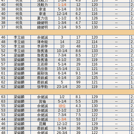
47
何良
冼毅力
2-3/4
4.8
126
--
2
40
何良
冼毅力
1-1/4
12
120
--
2
38
何良
韋達
5-1/4
3.8
121
--
2
40
何良
韋達
12-1/4
6.2
116
--
1
38
何良
夏力信
1-1/2
6.3
126
--
2
38
何良
錢健明
1-3/4
4.7
132
--
1
37
何良
錢健明
2-1/4
9.5
130
--
1
46
李立細
余健誠
3
17
120
--
1
48
李立細
薄奇能
14
22
114
--
2
50
李立細
李易學
10
48
113
--
1
52
李立細
魯賓遜
10-1/4
8.6
133
--
2
54
梁錫麟
魯賓遜
7-3/4
8.5
127
--
2
55
梁錫麟
魯賓遜
4-1/2
35
119
--
1
57
梁錫麟
王若舜
5-1/4
29
116
--
1
59
梁錫麟
馬佳善
15-1/4
11
121
--
2
61
梁錫麟
嚴顯強
6-1/4
9.1
134
--
2
61
梁錫麟
蔡鎮威
4-1/4
10
125
--
1
62
梁錫麟
蔡鎮威
5
99
121
--
1
62
梁錫麟
張學勤
23-1/4
20
119
--
1
63
梁錫麟
余健誠
1/2
8.1
129
--
2
63
梁錫麟
賀倫
5-1/4
5.5
126
--
2
55
梁錫麟
余健誠
頭位
4.3
130
--
2
53
梁錫麟
余健誠
2-1/2
13
130
--
2
53
梁錫麟
余健誠
7-3/4
7.5
122
--
1
44
梁錫麟
余健誠
1-3/4
53
117
--
1
46
梁錫麟
昆爾
12-1/2
19
129
--
1
48
梁錫麟
蔡鎮威
9-3/4
36
129
--
2
48
梁錫麟
余健誠
26-3/4
39
122
--
1