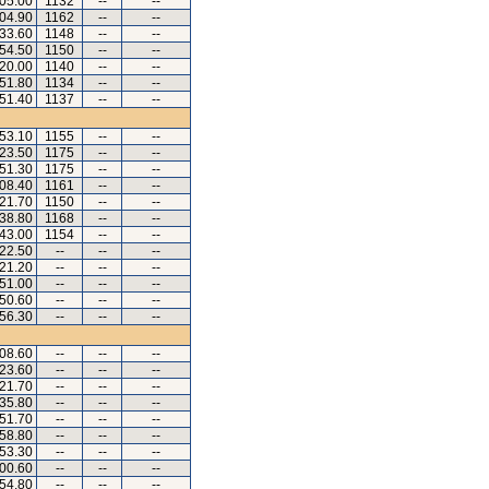
.05.00
1132
--
--
.04.90
1162
--
--
.33.60
1148
--
--
.54.50
1150
--
--
.20.00
1140
--
--
.51.80
1134
--
--
.51.40
1137
--
--
.53.10
1155
--
--
.23.50
1175
--
--
.51.30
1175
--
--
.08.40
1161
--
--
.21.70
1150
--
--
.38.80
1168
--
--
.43.00
1154
--
--
.22.50
--
--
--
.21.20
--
--
--
.51.00
--
--
--
.50.60
--
--
--
.56.30
--
--
--
.08.60
--
--
--
.23.60
--
--
--
.21.70
--
--
--
.35.80
--
--
--
.51.70
--
--
--
.58.80
--
--
--
.53.30
--
--
--
.00.60
--
--
--
.54.80
--
--
--