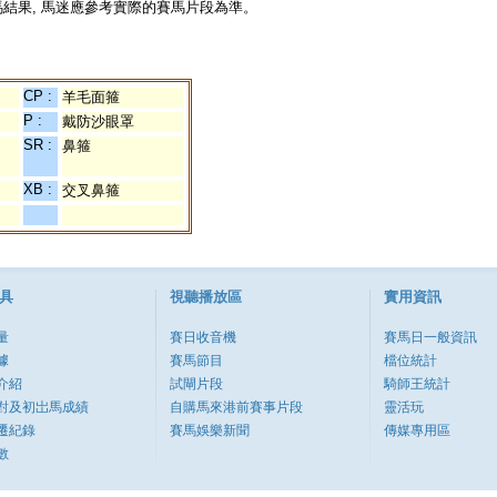
結果, 馬迷應參考實際的賽馬片段為準。
CP :
羊毛面箍
P :
戴防沙眼罩
SR :
鼻箍
XB :
交叉鼻箍
具
視聽播放區
實用資訊
量
賽日收音機
賽馬日一般資訊
據
賽馬節目
檔位統計
介紹
試閘片段
騎師王統計
對及初岀馬成績
自購馬來港前賽事片段
靈活玩
遷紀錄
賽馬娛樂新聞
傳媒專用區
數