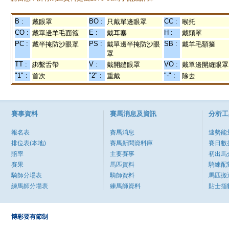
B :
BO :
CC :
戴眼罩
只戴單邊眼罩
喉托
CO :
E :
H :
戴單邊羊毛面箍
戴耳塞
戴頭罩
PC :
PS :
SB :
戴半掩防沙眼罩
戴單邊半掩防沙眼
戴羊毛額箍
罩
TT :
V :
VO :
綁繫舌帶
戴開縫眼罩
戴單邊開縫眼罩
"1" :
"2" :
"-" :
首次
重戴
除去
賽事資料
賽馬消息及資訊
分析工
報名表
賽馬消息
速勢能
排位表(本地)
賽馬新聞資料庫
賽日數
賠率
主要賽事
初出馬
賽果
馬匹資料
騎練配
騎師分場表
騎師資料
馬匹搬
練馬師分場表
練馬師資料
貼士指
博彩要有節制