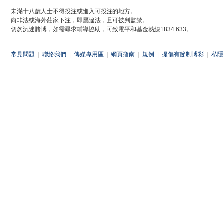
未滿十八歲人士不得投注或進入可投注的地方。
向非法或海外莊家下注，即屬違法，且可被判監禁。
切勿沉迷賭博，如需尋求輔導協助，可致電平和基金熱線1834 633。
常見問題
|
聯絡我們
|
傳媒專用區
|
網頁指南
|
規例
|
提倡有節制博彩
|
私隱