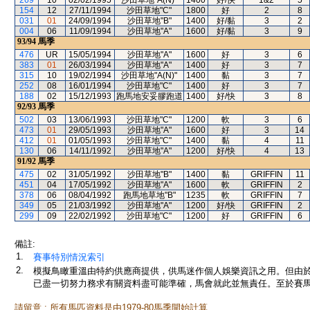
269
10
02/02/1995
沙田草地"A(N)"
1400
好/快
1&2
5
154
12
27/11/1994
沙田草地"C"
1800
好
2
8
031
01
24/09/1994
沙田草地"B"
1400
好/黏
3
2
004
06
11/09/1994
沙田草地"A"
1600
好/黏
3
9
93/94
馬季
476
UR
15/05/1994
沙田草地"A"
1600
好
3
6
383
01
26/03/1994
沙田草地"A"
1400
好
3
7
315
10
19/02/1994
沙田草地"A(N)"
1400
黏
3
7
252
08
16/01/1994
沙田草地"C"
1400
好
3
7
188
02
15/12/1993
跑馬地安妥膠跑道
1400
好/快
3
8
92/93
馬季
502
03
13/06/1993
沙田草地"C"
1200
軟
3
6
473
01
29/05/1993
沙田草地"A"
1600
好
3
14
412
01
01/05/1993
沙田草地"C"
1400
黏
4
11
130
06
14/11/1992
沙田草地"A"
1200
好/快
4
13
91/92
馬季
475
02
31/05/1992
沙田草地"B"
1400
黏
GRIFFIN
11
451
04
17/05/1992
沙田草地"A"
1600
軟
GRIFFIN
2
378
06
08/04/1992
跑馬地草地"B"
1235
軟
GRIFFIN
7
349
05
21/03/1992
沙田草地"A"
1200
好/快
GRIFFIN
2
299
09
22/02/1992
沙田草地"C"
1200
好
GRIFFIN
6
備註:
1.
賽事特別情況索引
2.
模擬鳥瞰重溫由特約供應商提供，供馬迷作個人娛樂資訊之用。但由
已盡一切努力務求有關資料盡可能準確，馬會就此並無責任。至於賽馬
請留意 : 所有馬匹資料是由1979-80馬季開始計算