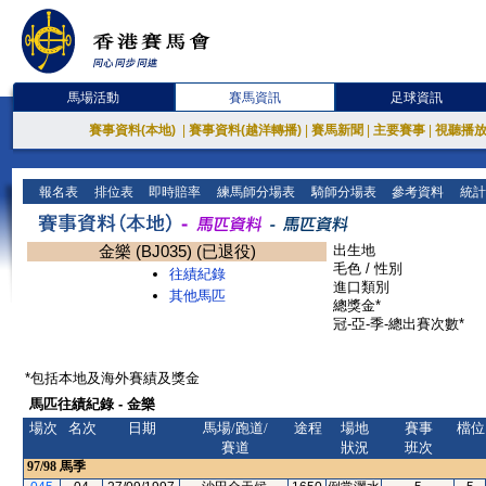
馬場活動
賽馬資訊
足球資訊
賽事資料(本地)
|
賽事資料(越洋轉播)
|
賽馬新聞
|
主要賽事
|
視聽播
報名表
排位表
即時賠率
練馬師分場表
騎師分場表
參考資料
統計
金樂 (BJ035) (已退役)
出生地
毛色 / 性別
往績紀錄
進口類別
其他馬匹
總獎金*
冠-亞-季-總出賽次數*
*包括本地及海外賽績及獎金
馬匹往績紀錄 - 金樂
場次
名次
日期
馬場/跑道/
途程
場地
賽事
檔位
賽道
狀況
班次
97/98
馬季