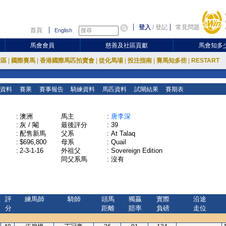
登入
/
登記
常見問題
首頁
English
馬會會員
慈善及社區貢獻
馬會知多
放區
|
國際賽馬
|
香港國際馬匹拍賣會
|
從化馬場
|
投注指南
|
賽馬知多些
|
RESTART
資料
賽果
賽事報告
騎練資料
馬匹資料
試閘結果
賽期表
:
澳洲
馬主
:
唐李深
:
灰 / 閹
最後評分
:
39
:
配售新馬
父系
:
At Talaq
:
$696,800
母系
:
Quail
:
2-3-1-16
外祖父
:
Sovereign Edition
同父系馬
:
沒有
位
評
練馬師
騎師
頭馬
獨贏
實際
沿途
分
距離
賠率
負磅
走位