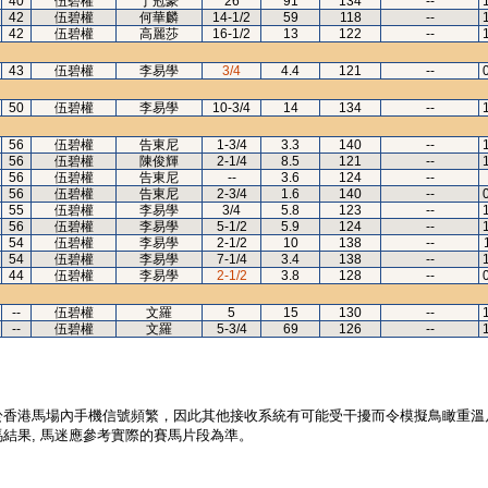
40
伍碧權
丁冠豪
26
91
134
--
42
伍碧權
何華麟
14-1/2
59
118
--
42
伍碧權
高麗莎
16-1/2
13
122
--
43
伍碧權
李易學
3/4
4.4
121
--
50
伍碧權
李易學
10-3/4
14
134
--
56
伍碧權
告東尼
1-3/4
3.3
140
--
56
伍碧權
陳俊輝
2-1/4
8.5
121
--
56
伍碧權
告東尼
--
3.6
124
--
56
伍碧權
告東尼
2-3/4
1.6
140
--
55
伍碧權
李易學
3/4
5.8
123
--
56
伍碧權
李易學
5-1/2
5.9
124
--
54
伍碧權
李易學
2-1/2
10
138
--
54
伍碧權
李易學
7-1/4
3.4
138
--
44
伍碧權
李易學
2-1/2
3.8
128
--
--
伍碧權
文羅
5
15
130
--
--
伍碧權
文羅
5-3/4
69
126
--
於香港馬場內手機信號頻繁，因此其他接收系統有可能受干擾而令模擬鳥瞰重溫
結果, 馬迷應參考實際的賽馬片段為準。