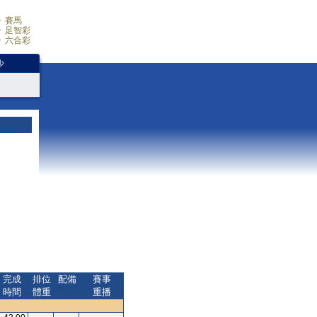
賽馬
足智彩
六合彩
少
完成
排位
配備
賽事
時間
體重
重播