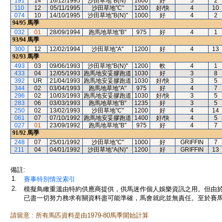
191
14
16/12/1995
沙田草地"B(N)"
1600
好
5
2
110
12
05/11/1995
沙田草地"C"
1200
好/快
4
10
074
10
14/10/1995
沙田草地"B(N)"
1000
好
4
2
94/95
馬季
032
01
28/09/1994
跑馬地草地"B"
975
好
4
1
93/94
馬季
300
12
12/02/1994
沙田草地"A"
1200
好
4
13
92/93
馬季
493
03
09/06/1993
沙田草地"B(N)"
1200
軟
4
1
433
04
12/05/1993
跑馬地安妥膠跑道
1030
好
3
8
392
UR
21/04/1993
跑馬地安妥膠跑道
1030
好/快
3
5
344
02
03/04/1993
跑馬地草地"A"
975
好
4
7
296
02
10/03/1993
跑馬地安妥膠跑道
1030
好/快
3
5
283
06
03/03/1993
跑馬地草地"B"
1235
好
3
5
250
02
13/02/1993
沙田草地"C"
1200
好
4
14
061
07
07/10/1992
跑馬地安妥膠跑道
1400
好/快
4
5
027
01
23/09/1992
跑馬地草地"B"
975
好
4
7
91/92
馬季
248
07
25/01/1992
沙田草地"C"
1000
好
GRIFFIN
7
211
04
04/01/1992
沙田草地"A(N)"
1200
好
GRIFFIN
13
備註:
1.
賽事特別情況索引
2.
模擬鳥瞰重溫由特約供應商提供，供馬迷作個人娛樂資訊之用。但由
已盡一切努力務求有關資料盡可能準確，馬會就此並無責任。至於賽馬
請留意 : 所有馬匹資料是由1979-80馬季開始計算