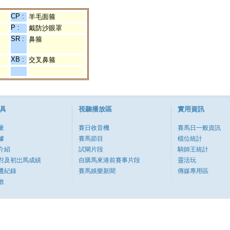
CP :
羊毛面箍
P :
戴防沙眼罩
SR :
鼻箍
XB :
交叉鼻箍
具
視聽播放區
實用資訊
量
賽日收音機
賽馬日一般資訊
據
賽馬節目
檔位統計
介紹
試閘片段
騎師王統計
對及初岀馬成績
自購馬來港前賽事片段
靈活玩
遷紀錄
賽馬娛樂新聞
傳媒專用區
數