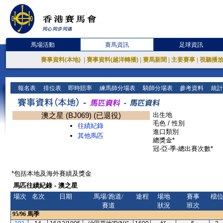
馬場活動
賽馬資訊
足球資訊
賽事資料(本地)
|
賽事資料(越洋轉播)
|
賽馬新聞
|
主要賽事
|
視聽播
報名表
排位表
即時賠率
練馬師分場表
騎師分場表
參考資料
統計
澳之星 (BJ069) (已退役)
出生地
毛色 / 性別
往績紀錄
進口類別
其他馬匹
總獎金*
冠-亞-季-總出賽次數*
*包括本地及海外賽績及獎金
馬匹往績紀錄 - 澳之星
場次
名次
日期
馬場/跑道/
途程
場地
賽事
檔
賽道
狀況
班次
95/96
馬季