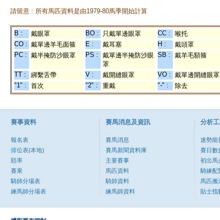
請留意 : 所有馬匹資料是由1979-80馬季開始計算
B :
BO :
CC :
戴眼罩
只戴單邊眼罩
喉托
CO :
E :
H :
戴單邊羊毛面箍
戴耳塞
戴頭罩
PC :
PS :
SB :
戴半掩防沙眼罩
戴單邊半掩防沙眼
戴羊毛額箍
罩
TT :
V :
VO :
綁繫舌帶
戴開縫眼罩
戴單邊開縫眼罩
"1" :
"2" :
"-" :
首次
重戴
除去
賽事資料
賽馬消息及資訊
分析工
報名表
賽馬消息
速勢能
排位表(本地)
賽馬新聞資料庫
賽日數
賠率
主要賽事
初出馬
賽果
馬匹資料
騎練配
騎師分場表
騎師資料
馬匹搬
練馬師分場表
練馬師資料
貼士指