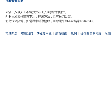
博彩要有節制
未滿十八歲人士不得投注或進入可投注的地方。
向非法或海外莊家下注，即屬違法，且可被判監禁。
切勿沉迷賭博，如需尋求輔導協助，可致電平和基金熱線1834 633。
常見問題
|
聯絡我們
|
傳媒專用區
|
網頁指南
|
規例
|
提倡有節制博彩
|
私隱