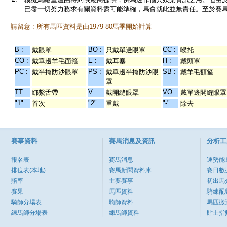
已盡一切努力務求有關資料盡可能準確，馬會就此並無責任。至於賽馬
請留意 : 所有馬匹資料是由1979-80馬季開始計算
B :
BO :
CC :
戴眼罩
只戴單邊眼罩
喉托
CO :
E :
H :
戴單邊羊毛面箍
戴耳塞
戴頭罩
PC :
PS :
SB :
戴半掩防沙眼罩
戴單邊半掩防沙眼
戴羊毛額箍
罩
TT :
V :
VO :
綁繫舌帶
戴開縫眼罩
戴單邊開縫眼罩
"1" :
"2" :
"-" :
首次
重戴
除去
賽事資料
賽馬消息及資訊
分析工
報名表
賽馬消息
速勢能
排位表(本地)
賽馬新聞資料庫
賽日數
賠率
主要賽事
初出馬
賽果
馬匹資料
騎練配
騎師分場表
騎師資料
馬匹搬
練馬師分場表
練馬師資料
貼士指