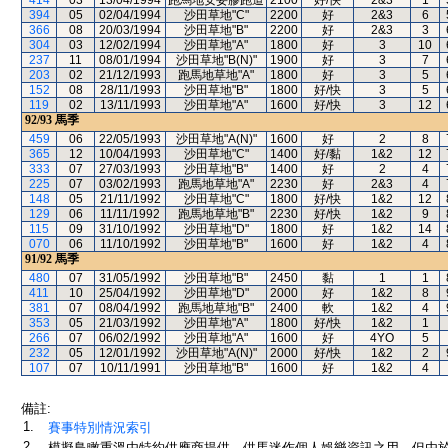
414
03
13/04/1994
跑馬地安妥膠跑道
2100
好/快
2&3
1
394
05
02/04/1994
沙田草地"C"
2200
好
2&3
6
366
08
20/03/1994
沙田草地"B"
2200
好
2&3
3
304
03
12/02/1994
沙田草地"A"
1800
好
3
10
237
11
08/01/1994
沙田草地"B(N)"
1900
好
3
7
203
02
21/12/1993
跑馬地草地"A"
1800
好
3
5
152
08
28/11/1993
沙田草地"B"
1800
好/快
3
5
119
02
13/11/1993
沙田草地"A"
1600
好/快
3
12
92/93
馬季
459
06
22/05/1993
沙田草地"A(N)"
1600
好
2
8
365
12
10/04/1993
沙田草地"C"
1400
好/黏
1&2
12
333
07
27/03/1993
沙田草地"B"
1400
好
2
4
225
07
03/02/1993
跑馬地草地"A"
2230
好
2&3
4
148
05
21/11/1992
沙田草地"C"
1800
好/快
1&2
12
129
06
11/11/1992
跑馬地草地"B"
2230
好/快
1&2
9
115
09
31/10/1992
沙田草地"D"
1800
好
1&2
14
070
06
11/10/1992
沙田草地"B"
1600
好
1&2
4
91/92
馬季
480
07
31/05/1992
沙田草地"B"
2450
黏
1
1
411
10
25/04/1992
沙田草地"D"
2000
好
1&2
8
381
07
08/04/1992
跑馬地草地"B"
2400
軟
1&2
4
353
05
21/03/1992
沙田草地"A"
1800
好/快
1&2
1
266
07
06/02/1992
沙田草地"A"
1600
好
4YO
5
232
05
12/01/1992
沙田草地"A(N)"
2000
好/快
1&2
2
107
07
10/11/1991
沙田草地"B"
1600
好
1&2
4
備註:
1.
賽事特別情況索引
2.
模擬鳥瞰重溫由特約供應商提供，供馬迷作個人娛樂資訊之用。但由