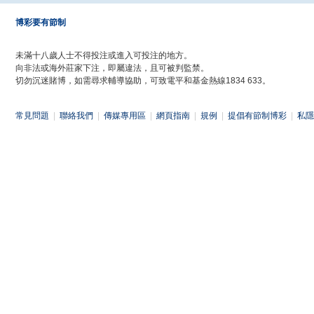
博彩要有節制
未滿十八歲人士不得投注或進入可投注的地方。
向非法或海外莊家下注，即屬違法，且可被判監禁。
切勿沉迷賭博，如需尋求輔導協助，可致電平和基金熱線1834 633。
常見問題
|
聯絡我們
|
傳媒專用區
|
網頁指南
|
規例
|
提倡有節制博彩
|
私隱