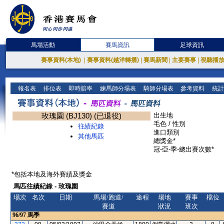
馬場活動
賽馬資訊
足球資訊
賽事資料(本地)
|
賽事資料(越洋轉播)
|
賽馬新聞
|
主要賽事
|
視聽播
報名表
排位表
即時賠率
練馬師分場表
騎師分場表
參考資料
統計
玫瑰園 (BJ130) (已退役)
出生地
毛色 / 性別
往績紀錄
進口類別
其他馬匹
總獎金*
冠-亞-季-總出賽次數*
*包括本地及海外賽績及獎金
馬匹往績紀錄 - 玫瑰園
場次
名次
日期
馬場/跑道/
途程
場地
賽事
檔位
賽道
狀況
班次
96/97
馬季