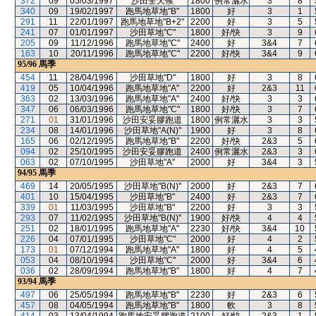
372
09
05/03/1997
沙田全天候
1800
例常灑水
3
8
340
09
19/02/1997
跑馬地草地"B"
1800
好
3
1
291
11
22/01/1997
跑馬地草地"B+2"
2200
好
3
5
241
07
01/01/1997
沙田草地"C"
1800
好/快
3
9
205
09
11/12/1996
跑馬地草地"C"
2400
好
3&4
7
163
10
20/11/1996
跑馬地草地"C"
2200
好/快
3&4
9
95/96
馬季
454
11
28/04/1996
沙田草地"D"
1800
好
3
8
419
05
10/04/1996
跑馬地草地"A"
2200
好
2&3
11
363
02
13/03/1996
跑馬地草地"A"
2400
好/快
3
3
347
06
06/03/1996
跑馬地草地"C"
1800
好/快
3
7
271
01
31/01/1996
沙田安妥膠跑道
1800
例常灑水
3
3
234
08
14/01/1996
沙田草地"A(N)"
1900
好
3
8
165
06
02/12/1995
跑馬地草地"B"
2200
好/快
2&3
5
094
02
25/10/1995
沙田安妥膠跑道
2400
例常灑水
2&3
3
063
02
07/10/1995
沙田草地"A"
2000
好
3&4
3
94/95
馬季
469
14
20/05/1995
沙田草地"B(N)"
2000
好
2&3
7
401
10
15/04/1995
沙田草地"B"
2400
好
2&3
7
339
01
11/03/1995
沙田草地"B"
2200
好
3
3
293
07
11/02/1995
沙田草地"B(N)"
1900
好/快
4
4
251
02
18/01/1995
跑馬地草地"A"
2230
好/快
3&4
10
226
04
07/01/1995
沙田草地"C"
2000
好
4
2
173
01
07/12/1994
跑馬地草地"A"
1800
好
4
5
053
04
08/10/1994
沙田草地"C"
2000
好
3&4
6
036
02
28/09/1994
跑馬地草地"B"
1800
好
4
7
93/94
馬季
497
06
25/05/1994
跑馬地草地"B"
2230
好
2&3
6
457
08
04/05/1994
跑馬地草地"B"
1800
軟
3
8