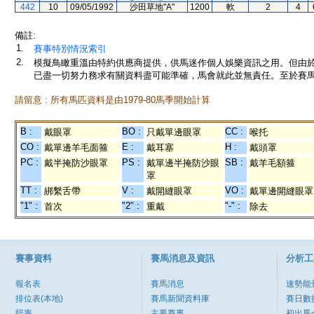
442
10
09/05/1992
沙田草地"A"
1200
軟
2
4
備註:
1.
賽事特別情況索引
2.
模擬鳥瞰重溫由特約供應商提供，供馬迷作個人娛樂資訊之用。但由
已盡一切努力務求有關資料盡可能準確，馬會就此並無責任。至於賽馬
請留意 : 所有馬匹資料是由1979-80馬季開始計算
B :
BO :
CC :
戴眼罩
只戴單邊眼罩
喉托
CO :
E :
H :
戴單邊羊毛面箍
戴耳塞
戴頭罩
PC :
PS :
SB :
戴半掩防沙眼罩
戴單邊半掩防沙眼
戴羊毛額箍
罩
TT :
V :
VO :
綁繫舌帶
戴開縫眼罩
戴單邊開縫眼罩
"1" :
"2" :
"-" :
首次
重戴
除去
賽事資料
賽馬消息及資訊
分析工
報名表
賽馬消息
速勢能
排位表(本地)
賽馬新聞資料庫
賽日數
賠率
主要賽事
初出馬