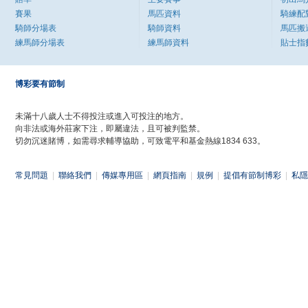
賽果
馬匹資料
騎練配
騎師分場表
騎師資料
馬匹搬
練馬師分場表
練馬師資料
貼士指
博彩要有節制
未滿十八歲人士不得投注或進入可投注的地方。
向非法或海外莊家下注，即屬違法，且可被判監禁。
切勿沉迷賭博，如需尋求輔導協助，可致電平和基金熱線1834 633。
常見問題
|
聯絡我們
|
傳媒專用區
|
網頁指南
|
規例
|
提倡有節制博彩
|
私隱