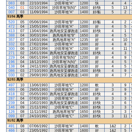
083
03
22/10/1994
沙田草地"A"
1200
快
4
4
040
01
02/10/1994
沙田草地"B(N)"
1600
好/快
5
13
007
03
11/09/1994
沙田草地"A"
1400
好/黏
5
2
93/94
馬季
520
05
05/06/1994
沙田草地"B"
1200
好/黏
4
2
472
04
15/05/1994
沙田草地"A"
1000
好
4
5
413
07
13/04/1994
跑馬地安妥膠跑道
1400
好/快
4
1
388
04
30/03/1994
跑馬地草地"B"
1650
好
4
5
357
07
16/03/1994
跑馬地草地"A"
1235
好
4
10
332
03
27/02/1994
沙田草地"A"
1600
好
4
8
300
06
12/02/1994
沙田草地"A"
1200
好
4
11
271
02
26/01/1994
跑馬地安妥膠跑道
1030
好/快
4
3
229
04
08/01/1994
沙田草地"B(N)"
1200
好
4
9
196
04
18/12/1993
沙田草地"A(N)"
1400
好
4
5
138
04
24/11/1993
跑馬地安妥膠跑道
1030
好
4
5
086
03
27/10/1993
跑馬地安妥膠跑道
1600
好/快
4
9
030
02
29/09/1993
跑馬地安妥膠跑道
1400
好
4
7
92/93
馬季
497
10
13/06/1993
沙田草地"C"
1200
軟
3
9
469
06
29/05/1993
沙田草地"A"
1400
好
3
9
418
02
05/05/1993
跑馬地安妥膠跑道
1030
好/快
4
8
287
04
07/03/1993
沙田草地"A"
1400
好
3
3
239
04
10/02/1993
跑馬地安妥膠跑道
1600
好/快
3
6
146
09
21/11/1992
沙田草地"C"
1600
好/快
3
3
126
08
11/11/1992
跑馬地草地"B"
1650
好/快
3
3
099
07
24/10/1992
沙田草地"C"
1200
好/快
3
11
91/92
馬季
491
08
07/06/1992
沙田草地"A"
1400
軟
1&2
2
466
10
23/05/1992
沙田草地"B"
1600
好
1&2
5