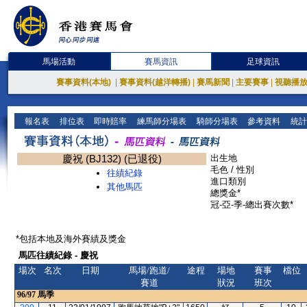
馬場活動
賽馬資訊
足球資訊
賽事資料(本地)
|
賽事資料(越洋轉播)
|
賽馬新聞
|
主要賽事
|
視聽播
報名表
排位表
即時賠率
練馬師分場表
騎師分場表
參考資料
統計
慶祝 (BJ132) (已退役)
出生地
毛色 / 性別
往績紀錄
進口類別
其他馬匹
總獎金*
冠-亞-季-總出賽次數*
*包括本地及海外賽績及獎金
馬匹往績紀錄 - 慶祝
場次
名次
日期
馬場/跑道/
途程
場地
賽事
檔位
賽道
狀況
班次
96/97
馬季