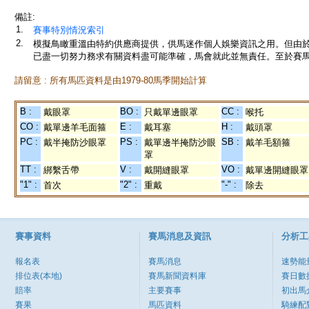
備註:
1.
賽事特別情況索引
2.
模擬鳥瞰重溫由特約供應商提供，供馬迷作個人娛樂資訊之用。但由
已盡一切努力務求有關資料盡可能準確，馬會就此並無責任。至於賽馬
請留意 : 所有馬匹資料是由1979-80馬季開始計算
B :
BO :
CC :
戴眼罩
只戴單邊眼罩
喉托
CO :
E :
H :
戴單邊羊毛面箍
戴耳塞
戴頭罩
PC :
PS :
SB :
戴半掩防沙眼罩
戴單邊半掩防沙眼
戴羊毛額箍
罩
TT :
V :
VO :
綁繫舌帶
戴開縫眼罩
戴單邊開縫眼罩
"1" :
"2" :
"-" :
首次
重戴
除去
賽事資料
賽馬消息及資訊
分析工
報名表
賽馬消息
速勢能
排位表(本地)
賽馬新聞資料庫
賽日數
賠率
主要賽事
初出馬
賽果
馬匹資料
騎練配