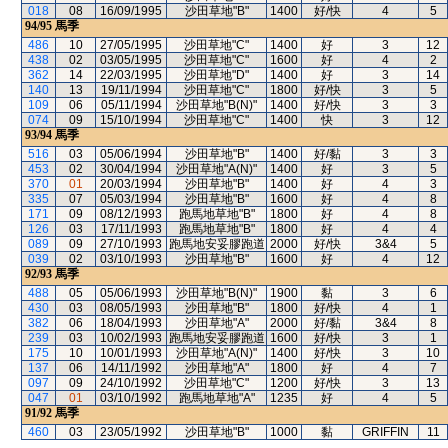
018
08
16/09/1995
沙田草地"B"
1400
好/快
4
5
94/95
馬季
486
10
27/05/1995
沙田草地"C"
1400
好
3
12
438
02
03/05/1995
沙田草地"C"
1600
好
4
2
362
14
22/03/1995
沙田草地"D"
1400
好
3
14
140
13
19/11/1994
沙田草地"C"
1800
好/快
3
5
109
06
05/11/1994
沙田草地"B(N)"
1400
好/快
3
3
074
09
15/10/1994
沙田草地"C"
1400
快
3
12
93/94
馬季
516
03
05/06/1994
沙田草地"B"
1400
好/黏
3
3
453
02
30/04/1994
沙田草地"A(N)"
1400
好
3
5
370
01
20/03/1994
沙田草地"B"
1400
好
4
3
335
07
05/03/1994
沙田草地"B"
1600
好
4
8
171
09
08/12/1993
跑馬地草地"B"
1800
好
4
8
126
03
17/11/1993
跑馬地草地"B"
1800
好
4
4
089
09
27/10/1993
跑馬地安妥膠跑道
2000
好/快
3&4
5
039
02
03/10/1993
沙田草地"B"
1600
好
4
12
92/93
馬季
488
05
05/06/1993
沙田草地"B(N)"
1900
黏
3
6
430
03
08/05/1993
沙田草地"B"
1800
好/快
4
1
382
06
18/04/1993
沙田草地"A"
2000
好/黏
3&4
8
239
03
10/02/1993
跑馬地安妥膠跑道
1600
好/快
3
1
175
10
10/01/1993
沙田草地"A(N)"
1400
好/快
3
10
137
06
14/11/1992
沙田草地"A"
1800
好
4
7
097
09
24/10/1992
沙田草地"C"
1200
好/快
3
13
047
01
03/10/1992
跑馬地草地"A"
1235
好
4
5
91/92
馬季
460
03
23/05/1992
沙田草地"B"
1000
黏
GRIFFIN
11