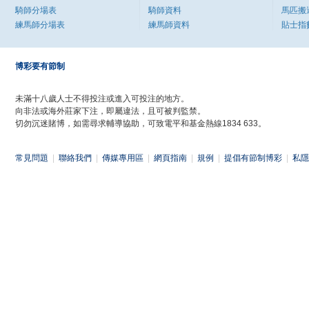
騎師分場表
騎師資料
馬匹搬
練馬師分場表
練馬師資料
貼士指
博彩要有節制
未滿十八歲人士不得投注或進入可投注的地方。
向非法或海外莊家下注，即屬違法，且可被判監禁。
切勿沉迷賭博，如需尋求輔導協助，可致電平和基金熱線1834 633。
常見問題
|
聯絡我們
|
傳媒專用區
|
網頁指南
|
規例
|
提倡有節制博彩
|
私隱