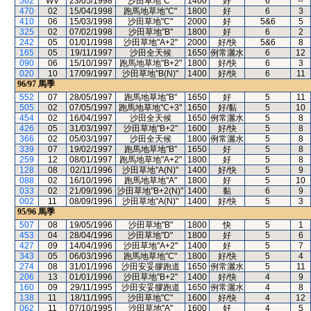
562
WV
23/05/1998
沙田草地"C"
1400
好
6
--
470
02
15/04/1998
跑馬地草地"C"
1800
好
6
3
410
06
15/03/1998
沙田草地"C"
2000
好
5&6
5
325
02
07/02/1998
沙田草地"B"
1800
好
6
2
242
05
01/01/1998
沙田草地"A+2"
2000
好/快
5&6
8
165
05
19/11/1997
沙田全天候
1650
例常灑水
6
12
090
06
15/10/1997
跑馬地草地"B+2"
1800
好/快
6
3
020
10
17/09/1997
沙田草地"B(N)"
1400
好/快
6
11
96/97
馬季
552
07
28/05/1997
跑馬地草地"B"
1650
好
5
11
505
02
07/05/1997
跑馬地草地"C+3"
1650
好/黏
5
10
454
02
16/04/1997
沙田全天候
1650
例常灑水
5
8
426
05
31/03/1997
沙田草地"B+2"
1600
好/快
5
8
366
02
05/03/1997
沙田全天候
1800
例常灑水
5
8
339
07
19/02/1997
跑馬地草地"B"
1650
好
5
8
259
12
08/01/1997
跑馬地草地"A+2"
1800
好
5
8
128
08
02/11/1996
沙田草地"A(N)"
1400
好/快
5
9
088
02
16/10/1996
跑馬地草地"A"
1800
好
5
10
033
02
21/09/1996
沙田草地"B+2(N)"
1400
黏
6
9
002
11
08/09/1996
沙田草地"A(N)"
1400
好/快
5
3
95/96
馬季
507
08
19/05/1996
沙田草地"B"
1800
快
5
1
453
04
28/04/1996
沙田草地"D"
1800
好
5
6
427
09
14/04/1996
沙田草地"A+2"
1400
好
5
7
343
05
06/03/1996
跑馬地草地"C"
1800
好/快
5
4
274
08
31/01/1996
沙田安妥膠跑道
1650
例常灑水
5
11
206
13
01/01/1996
沙田草地"B+2"
1400
好/快
4
9
160
09
29/11/1995
沙田安妥膠跑道
1650
例常灑水
4
8
138
11
18/11/1995
沙田草地"C"
1600
好/快
4
12
062
11
07/10/1995
沙田草地"A"
1600
好
4
5