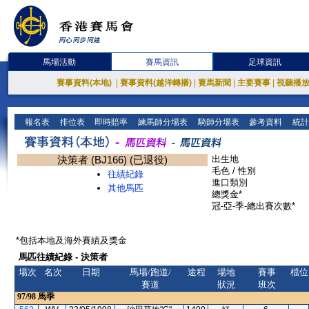
馬場活動
賽馬資訊
足球資訊
賽事資料(本地)
|
賽事資料(越洋轉播)
|
賽馬新聞
|
主要賽事
|
視聽播
報名表
排位表
即時賠率
練馬師分場表
騎師分場表
參考資料
統計
決策者 (BJ166) (已退役)
出生地
毛色 / 性別
往績紀錄
進口類別
其他馬匹
總獎金*
冠-亞-季-總出賽次數*
*包括本地及海外賽績及獎金
馬匹往績紀錄 - 決策者
場次
名次
日期
馬場/跑道/
途程
場地
賽事
檔位
賽道
狀況
班次
97/98
馬季