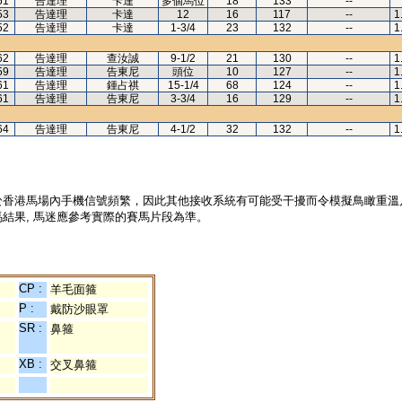
51
告達理
卡達
多個馬位
18
133
--
53
告達理
卡達
12
16
117
--
1
52
告達理
卡達
1-3/4
23
132
--
1
62
告達理
查汝誠
9-1/2
21
130
--
1
59
告達理
告東尼
頭位
10
127
--
1
61
告達理
鍾占祺
15-1/4
68
124
--
1
61
告達理
告東尼
3-3/4
16
129
--
1
64
告達理
告東尼
4-1/2
32
132
--
1
於香港馬場內手機信號頻繁，因此其他接收系統有可能受干擾而令模擬鳥瞰重溫
結果, 馬迷應參考實際的賽馬片段為準。
CP :
羊毛面箍
P :
戴防沙眼罩
SR :
鼻箍
XB :
交叉鼻箍