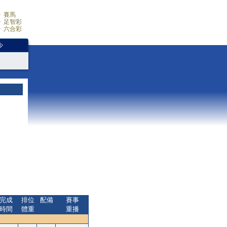
賽馬
足智彩
六合彩
少
完成
排位
配備
賽事
時間
體重
重播