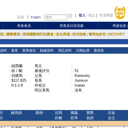
登入
/
登記
常見問題
首頁
English
馬會會員
慈善及社區貢獻
馬會知多
放區
|
國際賽馬
|
香港國際馬匹拍賣會
|
從化馬場
|
投注指南
|
賽馬知多些
|
RESTART
資料
賽果
賽事報告
騎練資料
馬匹資料
試閘結果
賽期表
:
紐西蘭
馬主
:
:
棕 / 閹
最後評分
:
51
:
自購馬
父系
:
Karensky
:
$117,825
母系
:
Jumivor
:
0-1-1-8
外祖父
:
Ivatan
同父系馬
:
沒有
評
練馬師
騎師
頭馬
獨贏
實際
沿途
分
距離
賠率
負磅
走位