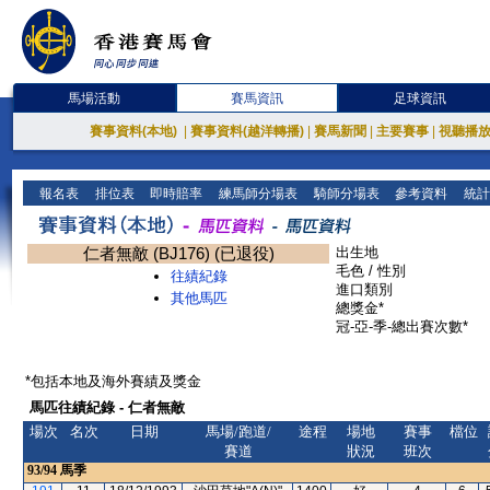
馬場活動
賽馬資訊
足球資訊
賽事資料(本地)
|
賽事資料(越洋轉播)
|
賽馬新聞
|
主要賽事
|
視聽播
報名表
排位表
即時賠率
練馬師分場表
騎師分場表
參考資料
統計
仁者無敵 (BJ176) (已退役)
出生地
毛色 / 性別
往績紀錄
進口類別
其他馬匹
總獎金*
冠-亞-季-總出賽次數*
*包括本地及海外賽績及獎金
馬匹往績紀錄 - 仁者無敵
場次
名次
日期
馬場/跑道/
途程
場地
賽事
檔位
賽道
狀況
班次
93/94
馬季