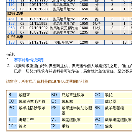
191
11
18/12/1993
沙田草地"A(N)"
1400
好
4
6
110
11
10/11/1993
跑馬地草地"A"
1800
好
3
9
062
03
13/10/1993
跑馬地草地"A"
1650
黏
4
1
92/93
馬季
451
10
19/05/1993
跑馬地草地"A"
1235
好
3
8
127
02
11/11/1992
跑馬地草地"B"
1650
好/快
3
1
058
07
07/10/1992
跑馬地安妥膠跑道
1600
好/快
3
3
013
07
16/09/1992
跑馬地草地"A"
1235
好
3
5
91/92
馬季
188
08
21/12/1991
沙田草地"A"
1200
好
3
13
備註:
1.
賽事特別情況索引
2.
模擬鳥瞰重溫由特約供應商提供，供馬迷作個人娛樂資訊之用。但由
已盡一切努力務求有關資料盡可能準確，馬會就此並無責任。至於賽馬
請留意 : 所有馬匹資料是由1979-80馬季開始計算
B :
BO :
CC :
戴眼罩
只戴單邊眼罩
喉托
CO :
E :
H :
戴單邊羊毛面箍
戴耳塞
戴頭罩
PC :
PS :
SB :
戴半掩防沙眼罩
戴單邊半掩防沙眼
戴羊毛額箍
罩
TT :
V :
VO :
綁繫舌帶
戴開縫眼罩
戴單邊開縫眼罩
"1" :
"2" :
"-" :
首次
重戴
除去