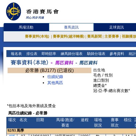
馬場活動
賽馬資訊
足球資訊
賽事資料(本地)
|
賽事資料(越洋轉播)
|
賽馬新聞
|
主要賽事
|
視聽播
報名表
排位表
即時賠率
練馬師分場表
騎師分場表
參考資料
統計
必常勝 (BJ177) (已退役)
出生地
毛色 / 性別
往績紀錄
進口類別
其他馬匹
總獎金*
冠-亞-季-總出賽次數*
*包括本地及海外賽績及獎金
馬匹往績紀錄 - 必常勝
場次
名次
日期
馬場/跑道/
途程
場地
賽事
檔位
賽道
狀況
班次
92/93
馬季