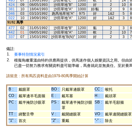
495
07
13/06/1993
沙田草地"C"
1000
軟
2
14
8
424
09
08/05/1993
沙田草地"B"
1200
好
2
10
8
381
10
18/04/1993
沙田草地"A"
1000
好/黏
2
9
8
046
03
03/10/1992
跑馬地草地"A"
975
好
1&2
5
8
022
10
19/09/1992
沙田草地"A"
1200
好
1&2
3
8
91/92
馬季
477
02
31/05/1992
沙田草地"B"
1200
黏
2
3
8
442
01
09/05/1992
沙田草地"A"
1200
軟
2
10
7
337
07
15/03/1992
沙田草地"B(N)"
1000
好
2
3
7
備註:
1.
賽事特別情況索引
2.
模擬鳥瞰重溫由特約供應商提供，供馬迷作個人娛樂資訊之用。但由
已盡一切努力務求有關資料盡可能準確，馬會就此並無責任。至於賽馬
請留意 : 所有馬匹資料是由1979-80馬季開始計算
B :
BO :
CC :
戴眼罩
只戴單邊眼罩
喉托
CO :
E :
H :
戴單邊羊毛面箍
戴耳塞
戴頭罩
PC :
PS :
SB :
戴半掩防沙眼罩
戴單邊半掩防沙眼
戴羊毛額箍
罩
TT :
V :
VO :
綁繫舌帶
戴開縫眼罩
戴單邊開縫眼罩
"1" :
"2" :
"-" :
首次
重戴
除去