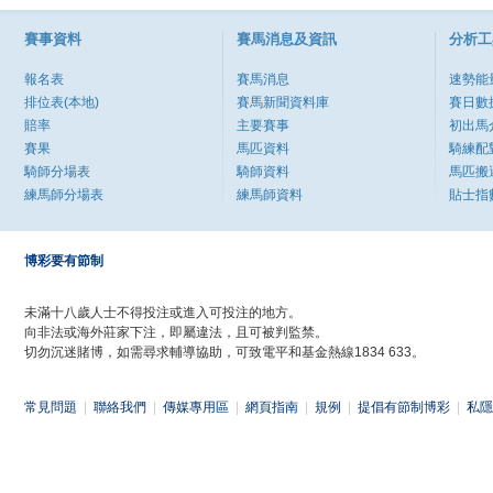
賽事資料
賽馬消息及資訊
分析工
報名表
賽馬消息
速勢能
排位表(本地)
賽馬新聞資料庫
賽日數
賠率
主要賽事
初出馬
賽果
馬匹資料
騎練配
騎師分場表
騎師資料
馬匹搬
練馬師分場表
練馬師資料
貼士指
博彩要有節制
未滿十八歲人士不得投注或進入可投注的地方。
向非法或海外莊家下注，即屬違法，且可被判監禁。
切勿沉迷賭博，如需尋求輔導協助，可致電平和基金熱線1834 633。
常見問題
|
聯絡我們
|
傳媒專用區
|
網頁指南
|
規例
|
提倡有節制博彩
|
私隱