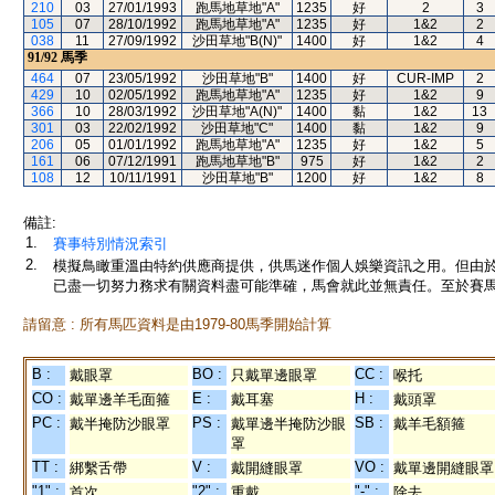
210
03
27/01/1993
跑馬地草地"A"
1235
好
2
3
105
07
28/10/1992
跑馬地草地"A"
1235
好
1&2
2
038
11
27/09/1992
沙田草地"B(N)"
1400
好
1&2
4
91/92
馬季
464
07
23/05/1992
沙田草地"B"
1400
好
CUR-IMP
2
429
10
02/05/1992
跑馬地草地"A"
1235
好
1&2
9
366
10
28/03/1992
沙田草地"A(N)"
1400
黏
1&2
13
301
03
22/02/1992
沙田草地"C"
1400
黏
1&2
9
206
05
01/01/1992
跑馬地草地"A"
1235
好
1&2
5
161
06
07/12/1991
跑馬地草地"B"
975
好
1&2
2
108
12
10/11/1991
沙田草地"B"
1200
好
1&2
8
備註:
1.
賽事特別情況索引
2.
模擬鳥瞰重溫由特約供應商提供，供馬迷作個人娛樂資訊之用。但由
已盡一切努力務求有關資料盡可能準確，馬會就此並無責任。至於賽馬
請留意 : 所有馬匹資料是由1979-80馬季開始計算
B :
BO :
CC :
戴眼罩
只戴單邊眼罩
喉托
CO :
E :
H :
戴單邊羊毛面箍
戴耳塞
戴頭罩
PC :
PS :
SB :
戴半掩防沙眼罩
戴單邊半掩防沙眼
戴羊毛額箍
罩
TT :
V :
VO :
綁繫舌帶
戴開縫眼罩
戴單邊開縫眼罩
"1" :
"2" :
"-" :
首次
重戴
除去