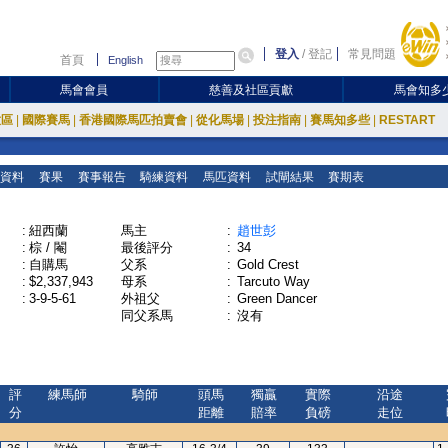
登入
/
登記
常見問題
首頁
English
馬會會員
慈善及社區貢獻
馬會知多
放區
|
國際賽馬
|
香港國際馬匹拍賣會
|
從化馬場
|
投注指南
|
賽馬知多些
|
RESTART
資料
賽果
賽事報告
騎練資料
馬匹資料
試閘結果
賽期表
:
紐西蘭
馬主
:
趙世彭
:
棕 / 閹
最後評分
:
34
:
自購馬
父系
:
Gold Crest
:
$2,337,943
母系
:
Tarcuto Way
:
3-9-5-61
外祖父
:
Green Dancer
同父系馬
:
沒有
評
練馬師
騎師
頭馬
獨贏
實際
沿途
分
距離
賠率
負磅
走位