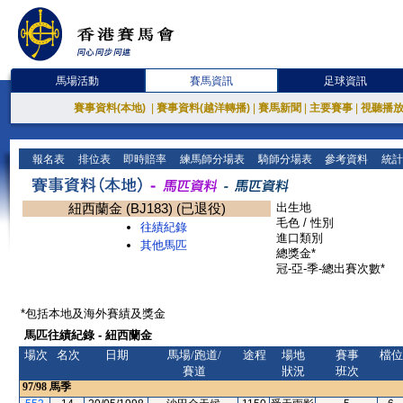
馬場活動
賽馬資訊
足球資訊
賽事資料(本地)
|
賽事資料(越洋轉播)
|
賽馬新聞
|
主要賽事
|
視聽播
報名表
排位表
即時賠率
練馬師分場表
騎師分場表
參考資料
統計
紐西蘭金 (BJ183) (已退役)
出生地
毛色 / 性別
往績紀錄
進口類別
其他馬匹
總獎金*
冠-亞-季-總出賽次數*
*包括本地及海外賽績及獎金
馬匹往績紀錄 - 紐西蘭金
場次
名次
日期
馬場/跑道/
途程
場地
賽事
檔位
賽道
狀況
班次
97/98
馬季