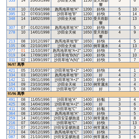
553
14
20/05/1998
沙田全天候
1150
受天雨影
5
6
響
438
10
01/04/1998
跑馬地草地"A"
1200
好/快
5
10
395
12
07/03/1998
沙田草地"B"
1200
好/快
5
14
348
14
18/02/1998
沙田全天候
1150
受天雨影
4
13
響
307
07
01/02/1998
跑馬地草地"A"
1200
好/快
4
5
278
10
14/01/1998
沙田全天候
1650
受天雨影
4
9
響
213
08
10/12/1997
跑馬地草地"B"
1650
好/快
4
5
105
06
22/10/1997
沙田全天候
1650
例常灑水
4
13
077
01
11/10/1997
跑馬地草地"A+2"
1200
好/快
5
7
019
04
17/09/1997
沙田草地"B(N)"
1400
好/快
5
10
011
02
13/09/1997
沙田草地"A(N)"
1400
好/快
5
7
96/97
馬季
421
05
31/03/1997
沙田草地"B+2"
1400
好/快
4
1
334
03
19/02/1997
跑馬地草地"B"
1200
好
4
2
142
11
09/11/1996
沙田草地"A+2"
1400
好/快
4
3
104
09
23/10/1996
沙田全天候
1150
例常灑水
4
4
053
08
28/09/1996
沙田草地"D"
1200
好
3
5
95/96
馬季
491
08
11/05/1996
沙田草地"A"
1400
好/黏
3
4
425
06
14/04/1996
沙田草地"A+2"
1400
好
3
6
411
06
06/04/1996
沙田草地"C"
1400
好/黏
3
9
364
08
13/03/1996
跑馬地草地"A"
1200
好/快
3
5
259
14
24/01/1996
沙田安妥膠跑道
1150
例常灑水
3
8
216
07
06/01/1996
沙田草地"C"
1400
好/快
3
13
201
07
20/12/1995
沙田安妥膠跑道
1150
例常灑水
3
3
173
04
06/12/1995
跑馬地草地"C"
1000
好/快
3
5
087
06
21/10/1995
沙田安妥膠跑道
1650
例常灑水
3
6