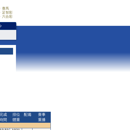
賽馬
足智彩
六合彩
少
完成
排位
配備
賽事
時間
體重
重播