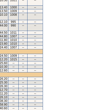
.10.50
1021
--
--
.13.40
1000
--
--
.13.50
1009
--
--
.10.10
1008
--
--
.12.10
995
--
--
.44.00
990
--
--
.44.50
1011
--
--
.44.80
1007
--
--
.11.80
1010
--
--
.23.80
1010
--
--
.24.40
1007
--
--
.24.50
1009
--
--
.12.20
1015
--
--
.25.60
--
--
--
.10.30
--
--
--
.12.60
--
--
--
.26.20
--
--
--
.25.30
--
--
--
.26.30
--
--
--
.12.70
--
--
--
.11.20
--
--
--
.26.10
--
--
--
.08.30
--
--
--
.58.90
--
--
--
.40.60
--
--
--