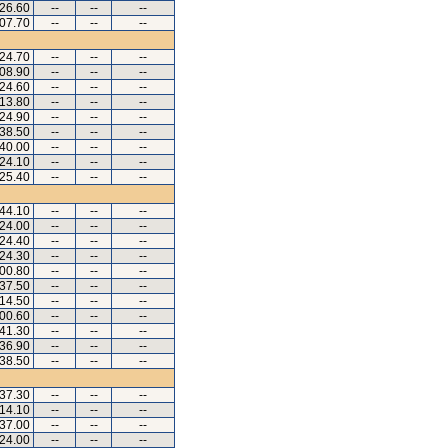
.26.60
--
--
--
.07.70
--
--
--
.24.70
--
--
--
.08.90
--
--
--
.24.60
--
--
--
.13.80
--
--
--
.24.90
--
--
--
.38.50
--
--
--
.40.00
--
--
--
.24.10
--
--
--
.25.40
--
--
--
.44.10
--
--
--
.24.00
--
--
--
.24.40
--
--
--
.24.30
--
--
--
.00.80
--
--
--
.37.50
--
--
--
.14.50
--
--
--
.00.60
--
--
--
.41.30
--
--
--
.36.90
--
--
--
.38.50
--
--
--
.37.30
--
--
--
.14.10
--
--
--
.37.00
--
--
--
.24.00
--
--
--