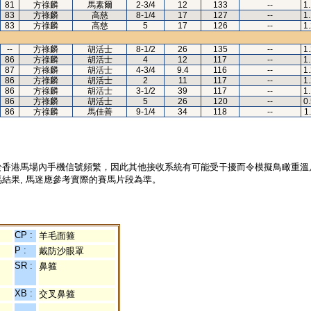
81
方祿麟
馬素爾
2-3/4
12
133
--
1
83
方祿麟
高慈
8-1/4
17
127
--
1
83
方祿麟
高慈
5
17
126
--
1
--
方祿麟
胡活士
8-1/2
26
135
--
1
86
方祿麟
胡活士
4
12
117
--
1
87
方祿麟
胡活士
4-3/4
9.4
116
--
1
86
方祿麟
胡活士
2
11
117
--
1
86
方祿麟
胡活士
3-1/2
39
117
--
1
86
方祿麟
胡活士
5
26
120
--
0
86
方祿麟
馬佳善
9-1/4
34
118
--
1
於香港馬場內手機信號頻繁，因此其他接收系統有可能受干擾而令模擬鳥瞰重溫
結果, 馬迷應參考實際的賽馬片段為準。
CP :
羊毛面箍
P :
戴防沙眼罩
SR :
鼻箍
XB :
交叉鼻箍