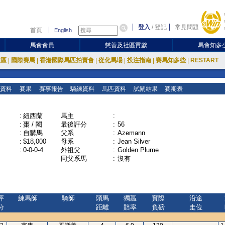
登入
/
登記
常見問題
首頁
English
馬會會員
慈善及社區貢獻
馬會知多
放區
|
國際賽馬
|
香港國際馬匹拍賣會
|
從化馬場
|
投注指南
|
賽馬知多些
|
RESTART
資料
賽果
賽事報告
騎練資料
馬匹資料
試閘結果
賽期表
:
紐西蘭
馬主
:
:
棗 / 閹
最後評分
:
56
:
自購馬
父系
:
Azemann
:
$18,000
母系
:
Jean Silver
:
0-0-0-4
外祖父
:
Golden Plume
同父系馬
:
沒有
評
練馬師
騎師
頭馬
獨贏
實際
沿途
分
距離
賠率
負磅
走位