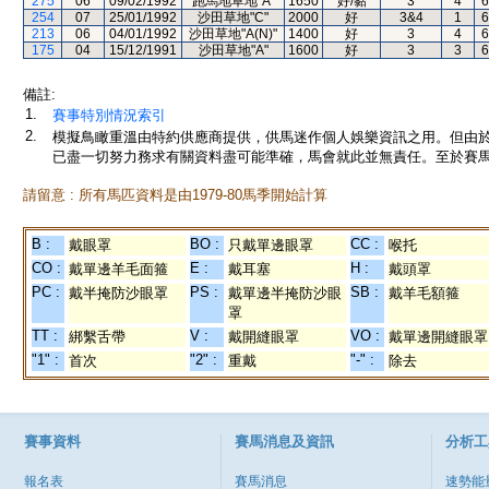
275
06
09/02/1992
跑馬地草地"A"
1650
好/黏
3
4
6
254
07
25/01/1992
沙田草地"C"
2000
好
3&4
1
6
213
06
04/01/1992
沙田草地"A(N)"
1400
好
3
4
6
175
04
15/12/1991
沙田草地"A"
1600
好
3
3
6
備註:
1.
賽事特別情況索引
2.
模擬鳥瞰重溫由特約供應商提供，供馬迷作個人娛樂資訊之用。但由
已盡一切努力務求有關資料盡可能準確，馬會就此並無責任。至於賽馬
請留意 : 所有馬匹資料是由1979-80馬季開始計算
B :
BO :
CC :
戴眼罩
只戴單邊眼罩
喉托
CO :
E :
H :
戴單邊羊毛面箍
戴耳塞
戴頭罩
PC :
PS :
SB :
戴半掩防沙眼罩
戴單邊半掩防沙眼
戴羊毛額箍
罩
TT :
V :
VO :
綁繫舌帶
戴開縫眼罩
戴單邊開縫眼罩
"1" :
"2" :
"-" :
首次
重戴
除去
賽事資料
賽馬消息及資訊
分析工
報名表
賽馬消息
速勢能