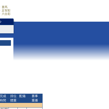
賽馬
足智彩
六合彩
少
完成
排位
配備
賽事
時間
體重
重播