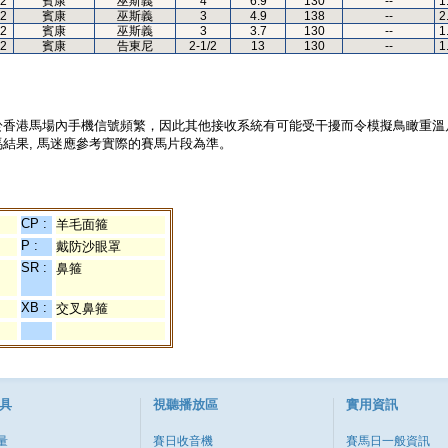
2
賓康
巫斯義
4
6.9
130
--
1
2
賓康
巫斯義
3
4.9
138
--
2
2
賓康
巫斯義
3
3.7
130
--
1
2
賓康
告東尼
2-1/2
13
130
--
1
於香港馬場內手機信號頻繁，因此其他接收系統有可能受干擾而令模擬鳥瞰重溫
結果, 馬迷應參考實際的賽馬片段為準。
CP :
羊毛面箍
P :
戴防沙眼罩
SR :
鼻箍
XB :
交叉鼻箍
具
視聽播放區
實用資訊
量
賽日收音機
賽馬日一般資訊