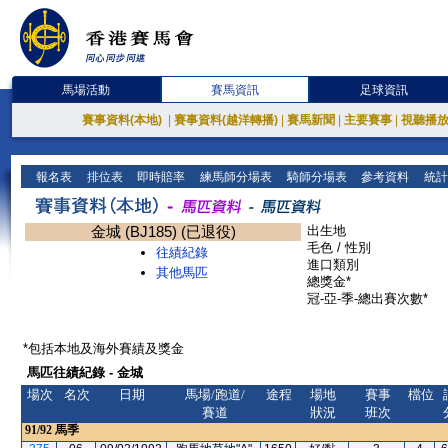
馬場活動
賽馬資訊
足球資訊
賽事資料(本地)
|
賽事資料(越洋轉播)
|
賽馬新聞
|
主要賽事
|
視聽播
報名表
排位表
即時賠率
練馬師分場表
騎師分場表
參考資料
統計
金城 (BJ185) (已退役)
出生地
毛色 / 性別
往績紀錄
進口類別
其他馬匹
總獎金*
冠-亞-季-總出賽次數*
*包括本地及海外賽績及獎金
馬匹往績紀錄 - 金城
場次
名次
日期
馬場/跑道/
途程
場地
賽事
檔位
賽道
狀況
班次
91/92
馬季