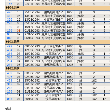
190
05
14/12/1994
跑馬地安妥膠跑道
1600
好
4
4
146
02
23/11/1994
跑馬地安妥膠跑道
1600
好
4
8
93/94
馬季
496
10
25/05/1994
跑馬地草地"B"
1650
好
3
6
411
06
13/04/1994
跑馬地安妥膠跑道
1600
好/快
3
6
356
12
13/03/1994
沙田草地"B(N)"
1600
好
3
7
228
06
05/01/1994
跑馬地安妥膠跑道
1600
好/快
3
4
189
03
15/12/1993
跑馬地安妥膠跑道
1400
好/快
3
1
156
01
01/12/1993
跑馬地安妥膠跑道
1600
好
4
5
085
02
27/10/1993
跑馬地安妥膠跑道
1600
好/快
4
3
048
03
06/10/1993
跑馬地安妥膠跑道
1400
好/快
4
6
92/93
馬季
492
12
09/06/1993
沙田草地"B(N)"
1600
軟
3
2
434
02
12/05/1993
跑馬地安妥膠跑道
1400
好
3
6
386
08
18/04/1993
沙田草地"A"
1600
好/黏
3
1
324
06
24/03/1993
跑馬地草地"A"
1650
好
3
2
294
04
10/03/1993
跑馬地安妥膠跑道
1600
好/快
3
5
284
06
03/03/1993
跑馬地草地"B"
1235
好
3
6
91/92
馬季
489
07
03/06/1992
跑馬地草地"A"
1650
好
2
5
426
07
02/05/1992
跑馬地草地"A"
1650
好
2
1
413
13
25/04/1992
沙田草地"D"
1400
好
1&2
3
312
09
26/02/1992
跑馬地草地"B"
1235
好
2
3
218
12
04/01/1992
沙田草地"A(N)"
1600
好
1&2
8
169
08
11/12/1991
跑馬地草地"A"
1650
好
2
3
155
11
30/11/1991
沙田草地"C"
1400
好
1&2
1
087
04
26/10/1991
沙田草地"D"
1400
好
1&2
12
備註: