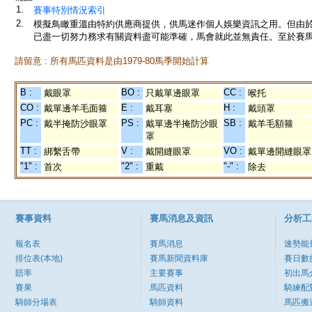
1.
賽事特別情況索引
2.
模擬鳥瞰重溫由特約供應商提供，供馬迷作個人娛樂資訊之用。但由
已盡一切努力務求有關資料盡可能準確，馬會就此並無責任。至於賽馬
請留意 : 所有馬匹資料是由1979-80馬季開始計算
B :
BO :
CC :
戴眼罩
只戴單邊眼罩
喉托
CO :
E :
H :
戴單邊羊毛面箍
戴耳塞
戴頭罩
PC :
PS :
SB :
戴半掩防沙眼罩
戴單邊半掩防沙眼
戴羊毛額箍
罩
TT :
V :
VO :
綁繫舌帶
戴開縫眼罩
戴單邊開縫眼罩
"1" :
"2" :
"-" :
首次
重戴
除去
賽事資料
賽馬消息及資訊
分析工
報名表
賽馬消息
速勢能
排位表(本地)
賽馬新聞資料庫
賽日數
賠率
主要賽事
初出馬
賽果
馬匹資料
騎練配
騎師分場表
騎師資料
馬匹搬