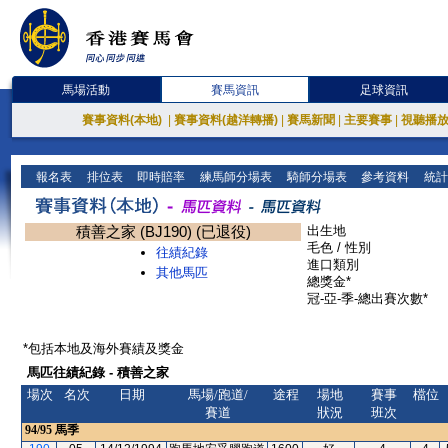
馬場活動
賽馬資訊
足球資訊
賽事資料(本地)
|
賽事資料(越洋轉播)
|
賽馬新聞
|
主要賽事
|
視聽播
報名表
排位表
即時賠率
練馬師分場表
騎師分場表
參考資料
統計
積善之家 (BJ190) (已退役)
出生地
毛色 / 性別
往績紀錄
進口類別
其他馬匹
總獎金*
冠-亞-季-總出賽次數*
*包括本地及海外賽績及獎金
馬匹往績紀錄 - 積善之家
場次
名次
日期
馬場/跑道/
途程
場地
賽事
檔位
賽道
狀況
班次
94/95
馬季