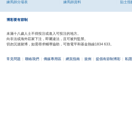
練馬師分場表
練馬師資料
貼士指
博彩要有節制
未滿十八歲人士不得投注或進入可投注的地方。
向非法或海外莊家下注，即屬違法，且可被判監禁。
切勿沉迷賭博，如需尋求輔導協助，可致電平和基金熱線1834 633。
常見問題
|
聯絡我們
|
傳媒專用區
|
網頁指南
|
規例
|
提倡有節制博彩
|
私隱