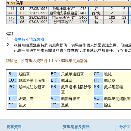
91/92
馬季
471
04
27/05/1992
跑馬地草地"A"
975
好
2
6
446
01
13/05/1992
跑馬地安妥膠跑道
1400
好/快
2
6
370
08
28/03/1992
沙田草地"A(N)"
1400
黏
1&2
13
334
06
07/03/1992
沙田草地"B"
1200
黏
2
1
備註:
1.
賽事特別情況索引
2.
模擬鳥瞰重溫由特約供應商提供，供馬迷作個人娛樂資訊之用。但由
已盡一切努力務求有關資料盡可能準確，馬會就此並無責任。至於賽馬
請留意 : 所有馬匹資料是由1979-80馬季開始計算
B :
BO :
CC :
戴眼罩
只戴單邊眼罩
喉托
CO :
E :
H :
戴單邊羊毛面箍
戴耳塞
戴頭罩
PC :
PS :
SB :
戴半掩防沙眼罩
戴單邊半掩防沙眼
戴羊毛額箍
罩
TT :
V :
VO :
綁繫舌帶
戴開縫眼罩
戴單邊開縫眼罩
"1" :
"2" :
"-" :
首次
重戴
除去
賽事資料
賽馬消息及資訊
分析工