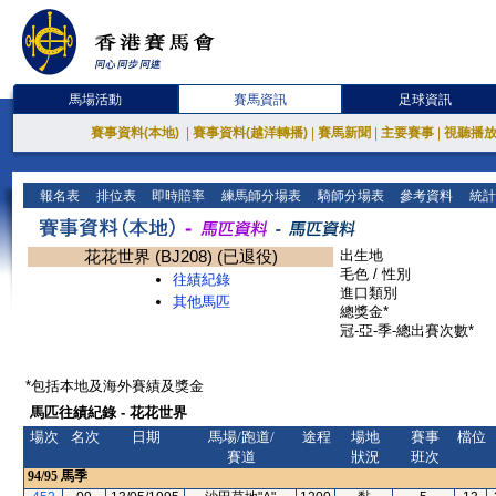
馬場活動
賽馬資訊
足球資訊
賽事資料(本地)
|
賽事資料(越洋轉播)
|
賽馬新聞
|
主要賽事
|
視聽播
報名表
排位表
即時賠率
練馬師分場表
騎師分場表
參考資料
統計
花花世界 (BJ208) (已退役)
出生地
毛色 / 性別
往績紀錄
進口類別
其他馬匹
總獎金*
冠-亞-季-總出賽次數*
*包括本地及海外賽績及獎金
馬匹往績紀錄 - 花花世界
場次
名次
日期
馬場/跑道/
途程
場地
賽事
檔位
賽道
狀況
班次
94/95
馬季