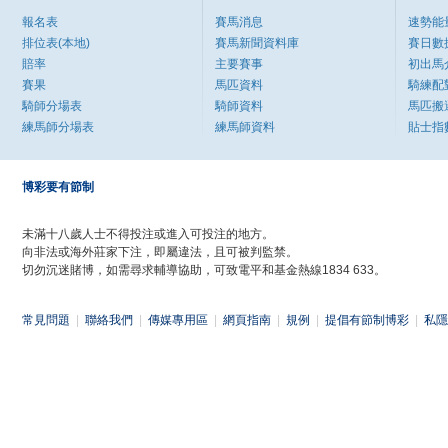
報名表
賽馬消息
速勢能
排位表(本地)
賽馬新聞資料庫
賽日數
賠率
主要賽事
初出馬
賽果
馬匹資料
騎練配
騎師分場表
騎師資料
馬匹搬
練馬師分場表
練馬師資料
貼士指
博彩要有節制
未滿十八歲人士不得投注或進入可投注的地方。
向非法或海外莊家下注，即屬違法，且可被判監禁。
切勿沉迷賭博，如需尋求輔導協助，可致電平和基金熱線1834 633。
常見問題
|
聯絡我們
|
傳媒專用區
|
網頁指南
|
規例
|
提倡有節制博彩
|
私隱