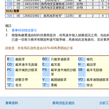
411
04
01/05/1993
沙田草地"C"
1000
黏
3
12
138
05
18/11/1992
跑馬地安妥膠跑道
1030
好/快
2
1
071
02
14/10/1992
跑馬地安妥膠跑道
1400
好/快
3
6
91/92
馬季
308
05
26/02/1992
跑馬地草地"B"
1235
好
2
4
備註:
1.
賽事特別情況索引
2.
模擬鳥瞰重溫由特約供應商提供，供馬迷作個人娛樂資訊之用。但由
已盡一切努力務求有關資料盡可能準確，馬會就此並無責任。至於賽馬
請留意 : 所有馬匹資料是由1979-80馬季開始計算
B :
BO :
CC :
戴眼罩
只戴單邊眼罩
喉托
CO :
E :
H :
戴單邊羊毛面箍
戴耳塞
戴頭罩
PC :
PS :
SB :
戴半掩防沙眼罩
戴單邊半掩防沙眼
戴羊毛額箍
罩
TT :
V :
VO :
綁繫舌帶
戴開縫眼罩
戴單邊開縫眼罩
"1" :
"2" :
"-" :
首次
重戴
除去
賽事資料
賽馬消息及資訊
分析工