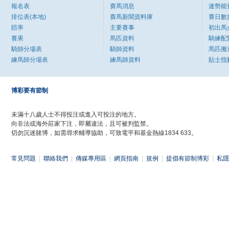
報名表
賽馬消息
速勢能
排位表(本地)
賽馬新聞資料庫
賽日數
賠率
主要賽事
初出馬
賽果
馬匹資料
騎練配
騎師分場表
騎師資料
馬匹搬
練馬師分場表
練馬師資料
貼士指
博彩要有節制
未滿十八歲人士不得投注或進入可投注的地方。
向非法或海外莊家下注，即屬違法，且可被判監禁。
切勿沉迷賭博，如需尋求輔導協助，可致電平和基金熱線1834 633。
常見問題
|
聯絡我們
|
傳媒專用區
|
網頁指南
|
規例
|
提倡有節制博彩
|
私隱