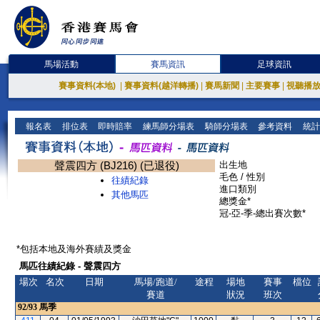
馬場活動
賽馬資訊
足球資訊
賽事資料(本地)
|
賽事資料(越洋轉播)
|
賽馬新聞
|
主要賽事
|
視聽播
報名表
排位表
即時賠率
練馬師分場表
騎師分場表
參考資料
統計
聲震四方 (BJ216) (已退役)
出生地
毛色 / 性別
往績紀錄
進口類別
其他馬匹
總獎金*
冠-亞-季-總出賽次數*
*包括本地及海外賽績及獎金
馬匹往績紀錄 - 聲震四方
場次
名次
日期
馬場/跑道/
途程
場地
賽事
檔位
賽道
狀況
班次
92/93
馬季