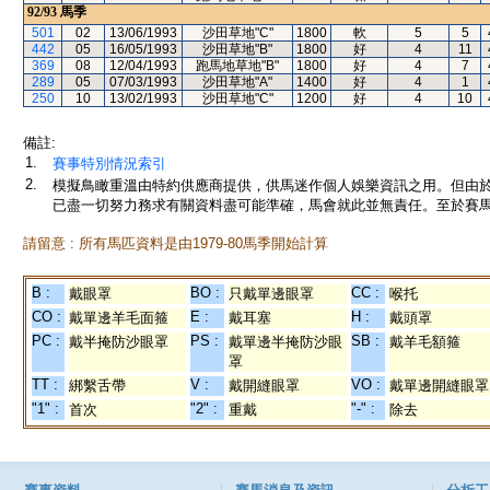
92/93
馬季
501
02
13/06/1993
沙田草地"C"
1800
軟
5
5
442
05
16/05/1993
沙田草地"B"
1800
好
4
11
369
08
12/04/1993
跑馬地草地"B"
1800
好
4
7
289
05
07/03/1993
沙田草地"A"
1400
好
4
1
250
10
13/02/1993
沙田草地"C"
1200
好
4
10
備註:
1.
賽事特別情況索引
2.
模擬鳥瞰重溫由特約供應商提供，供馬迷作個人娛樂資訊之用。但由
已盡一切努力務求有關資料盡可能準確，馬會就此並無責任。至於賽馬
請留意 : 所有馬匹資料是由1979-80馬季開始計算
B :
BO :
CC :
戴眼罩
只戴單邊眼罩
喉托
CO :
E :
H :
戴單邊羊毛面箍
戴耳塞
戴頭罩
PC :
PS :
SB :
戴半掩防沙眼罩
戴單邊半掩防沙眼
戴羊毛額箍
罩
TT :
V :
VO :
綁繫舌帶
戴開縫眼罩
戴單邊開縫眼罩
"1" :
"2" :
"-" :
首次
重戴
除去