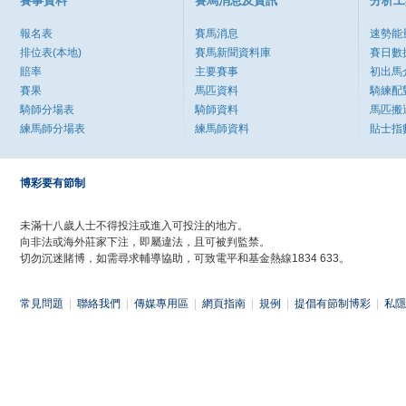
賽事資料
賽馬消息及資訊
分析工
報名表
賽馬消息
速勢能
排位表(本地)
賽馬新聞資料庫
賽日數
賠率
主要賽事
初出馬
賽果
馬匹資料
騎練配
騎師分場表
騎師資料
馬匹搬
練馬師分場表
練馬師資料
貼士指
博彩要有節制
未滿十八歲人士不得投注或進入可投注的地方。
向非法或海外莊家下注，即屬違法，且可被判監禁。
切勿沉迷賭博，如需尋求輔導協助，可致電平和基金熱線1834 633。
常見問題
|
聯絡我們
|
傳媒專用區
|
網頁指南
|
規例
|
提倡有節制博彩
|
私隱