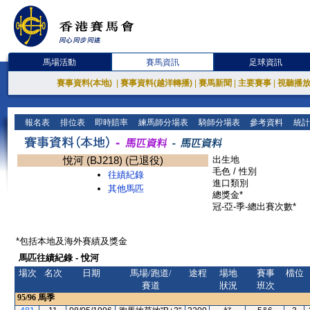
馬場活動
賽馬資訊
足球資訊
賽事資料(本地)
|
賽事資料(越洋轉播)
|
賽馬新聞
|
主要賽事
|
視聽播
報名表
排位表
即時賠率
練馬師分場表
騎師分場表
參考資料
統計
悅河 (BJ218) (已退役)
出生地
毛色 / 性別
往績紀錄
進口類別
其他馬匹
總獎金*
冠-亞-季-總出賽次數*
*包括本地及海外賽績及獎金
馬匹往績紀錄 - 悅河
場次
名次
日期
馬場/跑道/
途程
場地
賽事
檔位
賽道
狀況
班次
95/96
馬季