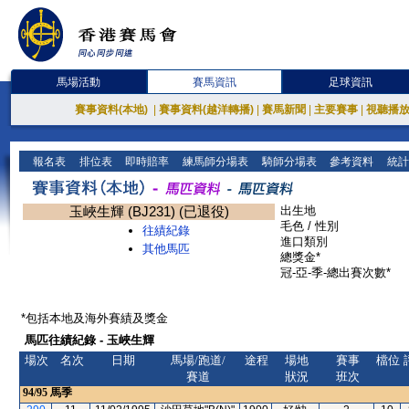
馬場活動
賽馬資訊
足球資訊
賽事資料(本地)
|
賽事資料(越洋轉播)
|
賽馬新聞
|
主要賽事
|
視聽播
報名表
排位表
即時賠率
練馬師分場表
騎師分場表
參考資料
統計
玉峽生輝 (BJ231) (已退役)
出生地
毛色 / 性別
往績紀錄
進口類別
其他馬匹
總獎金*
冠-亞-季-總出賽次數*
*包括本地及海外賽績及獎金
馬匹往績紀錄 - 玉峽生輝
場次
名次
日期
馬場/跑道/
途程
場地
賽事
檔位
賽道
狀況
班次
94/95
馬季