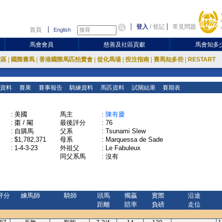
登入
/
登記
常見問題
首頁
English
馬會會員
慈善及社區貢獻
馬會知多
放區
|
國際賽馬
|
香港國際馬匹拍賣會
|
從化馬場
|
投注指南
|
賽馬知多些
|
RESTART
資料
賽果
賽事報告
騎練資料
馬匹資料
試閘結果
賽期表
:
美國
馬主
:
陳有慶
:
棗 / 閹
最後評分
:
76
:
自購馬
父系
:
Tsunami Slew
:
$1,782,371
母系
:
Marquessa de Sade
:
1-4-3-23
外祖父
:
Le Fabuleux
同父系馬
:
沒有
評分
練馬師
騎師
頭馬
獨贏
實際
沿途
距離
賠率
負磅
走位