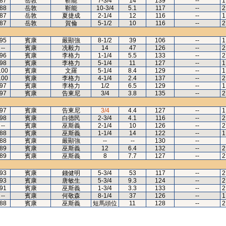
87
岳敦
靳能
7-3/4
14
139
--
1
88
岳敦
靳能
10-3/4
5.1
117
--
2
87
岳敦
夏捷成
2-1/4
12
116
--
1
87
岳敦
賀倫
5-1/2
10
116
--
2
95
賓康
嚴顯強
8-1/2
39
106
--
1
--
賓康
冼毅力
14
47
126
--
2
96
賓康
李格力
1-1/4
5.5
133
--
2
98
賓康
李格力
5-1/4
11
127
--
1
100
賓康
文羅
5-1/4
8.4
129
--
1
100
賓康
李格力
4-1/4
2.4
137
--
2
97
賓康
李格力
1/2
6.5
129
--
1
97
賓康
告東尼
3/4
3.8
135
--
2
97
賓康
告東尼
3/4
4.4
127
--
1
98
賓康
白德民
2-3/4
4.1
116
--
2
--
賓康
巫斯義
2-1/4
10
126
--
2
88
賓康
巫斯義
1-1/4
14
122
--
1
88
賓康
嚴顯強
--
--
130
--
89
賓康
巫斯義
12
6.4
132
--
2
89
賓康
巫斯義
8
7.7
127
--
2
93
賓康
錢健明
5-3/4
53
117
--
2
93
賓康
唐敏生
5-3/4
9.3
124
--
2
91
賓康
巫斯義
1-3/4
3.3
133
--
2
--
賓康
何敬森
8-1/4
37
126
--
1
88
賓康
巫斯義
短馬頭位
11
128
--
2