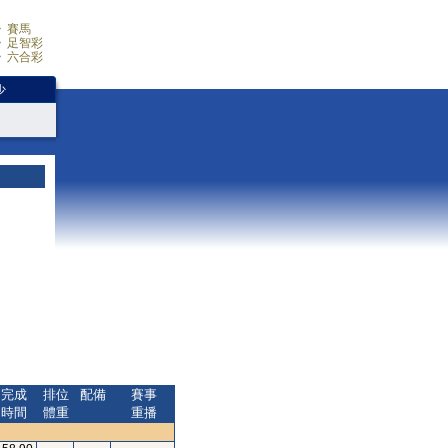
賽馬
足智彩
六合彩
少
完成
排位
配備
賽事
時間
體重
重播