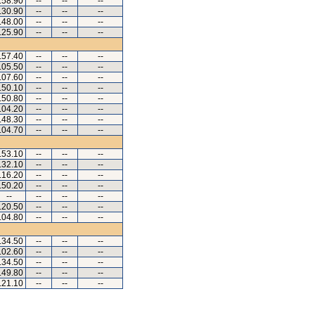
.58.90
--
--
--
.30.90
--
--
--
.48.00
--
--
--
.25.90
--
--
--
.57.40
--
--
--
.05.50
--
--
--
.07.60
--
--
--
.50.10
--
--
--
.50.80
--
--
--
.04.20
--
--
--
.48.30
--
--
--
.04.70
--
--
--
.53.10
--
--
--
.32.10
--
--
--
.16.20
--
--
--
.50.20
--
--
--
--
--
--
--
.20.50
--
--
--
.04.80
--
--
--
.34.50
--
--
--
.02.60
--
--
--
.34.50
--
--
--
.49.80
--
--
--
.21.10
--
--
--