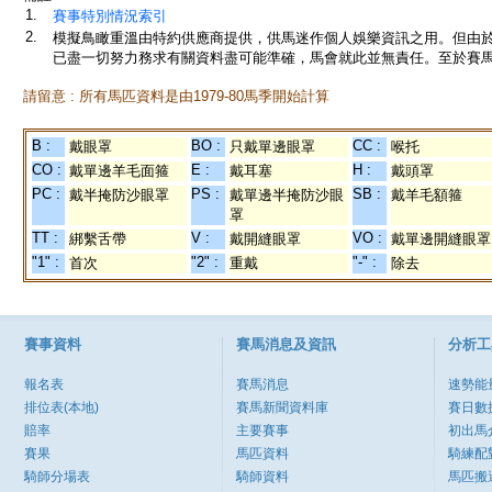
1.
賽事特別情況索引
2.
模擬鳥瞰重溫由特約供應商提供，供馬迷作個人娛樂資訊之用。但由
已盡一切努力務求有關資料盡可能準確，馬會就此並無責任。至於賽馬
請留意 : 所有馬匹資料是由1979-80馬季開始計算
B :
BO :
CC :
戴眼罩
只戴單邊眼罩
喉托
CO :
E :
H :
戴單邊羊毛面箍
戴耳塞
戴頭罩
PC :
PS :
SB :
戴半掩防沙眼罩
戴單邊半掩防沙眼
戴羊毛額箍
罩
TT :
V :
VO :
綁繫舌帶
戴開縫眼罩
戴單邊開縫眼罩
"1" :
"2" :
"-" :
首次
重戴
除去
賽事資料
賽馬消息及資訊
分析工
報名表
賽馬消息
速勢能
排位表(本地)
賽馬新聞資料庫
賽日數
賠率
主要賽事
初出馬
賽果
馬匹資料
騎練配
騎師分場表
騎師資料
馬匹搬