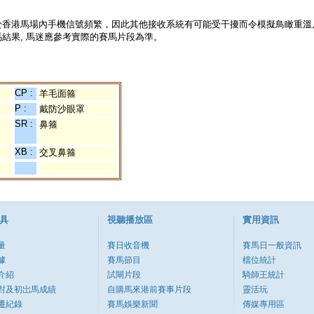
於香港馬場內手機信號頻繁，因此其他接收系統有可能受干擾而令模擬鳥瞰重溫
結果, 馬迷應參考實際的賽馬片段為準。
CP :
羊毛面箍
P :
戴防沙眼罩
SR :
鼻箍
XB :
交叉鼻箍
具
視聽播放區
實用資訊
量
賽日收音機
賽馬日一般資訊
據
賽馬節目
檔位統計
介紹
試閘片段
騎師王統計
對及初岀馬成績
自購馬來港前賽事片段
靈活玩
遷紀錄
賽馬娛樂新聞
傳媒專用區