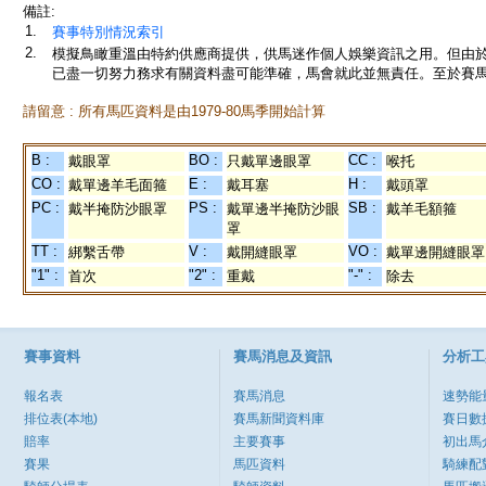
備註:
1.
賽事特別情況索引
2.
模擬鳥瞰重溫由特約供應商提供，供馬迷作個人娛樂資訊之用。但由
已盡一切努力務求有關資料盡可能準確，馬會就此並無責任。至於賽馬
請留意 : 所有馬匹資料是由1979-80馬季開始計算
B :
BO :
CC :
戴眼罩
只戴單邊眼罩
喉托
CO :
E :
H :
戴單邊羊毛面箍
戴耳塞
戴頭罩
PC :
PS :
SB :
戴半掩防沙眼罩
戴單邊半掩防沙眼
戴羊毛額箍
罩
TT :
V :
VO :
綁繫舌帶
戴開縫眼罩
戴單邊開縫眼罩
"1" :
"2" :
"-" :
首次
重戴
除去
賽事資料
賽馬消息及資訊
分析工
報名表
賽馬消息
速勢能
排位表(本地)
賽馬新聞資料庫
賽日數
賠率
主要賽事
初出馬
賽果
馬匹資料
騎練配