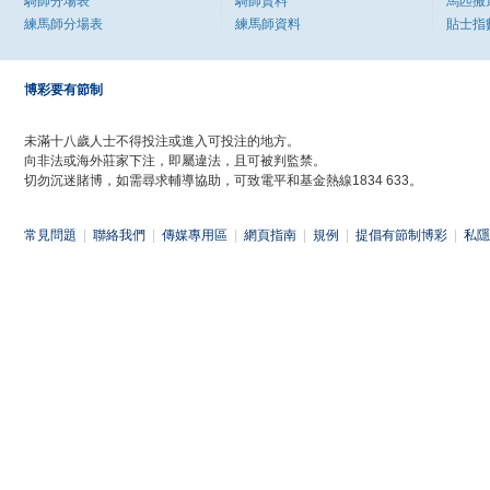
騎師分場表
騎師資料
馬匹搬
練馬師分場表
練馬師資料
貼士指
博彩要有節制
未滿十八歲人士不得投注或進入可投注的地方。
向非法或海外莊家下注，即屬違法，且可被判監禁。
切勿沉迷賭博，如需尋求輔導協助，可致電平和基金熱線1834 633。
常見問題
|
聯絡我們
|
傳媒專用區
|
網頁指南
|
規例
|
提倡有節制博彩
|
私隱