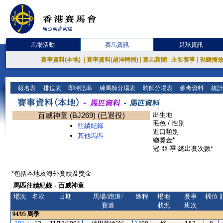
馬場活動
賽馬資訊
足球資訊
賽事資料(本地)
|
賽事資料(越洋轉播)
|
賽馬新聞
|
主要賽事
|
視聽播
報名表
排位表
即時賠率
練馬師分場表
騎師分場表
參考資料
統計
百威神童 (BJ269) (已退役)
出生地
毛色 / 性別
往績紀錄
進口類別
其他馬匹
總獎金*
冠-亞-季-總出賽次數*
*包括本地及海外賽績及獎金
馬匹往績紀錄 - 百威神童
場次
名次
日期
馬場/跑道/
途程
場地
賽事
檔位
賽道
狀況
班次
94/95
馬季