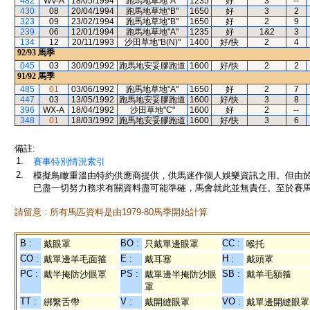
482
WV-A
18/05/1994
跑馬地草地"A"
1235
好
3
--
430
08
20/04/1994
跑馬地草地"B"
1650
好
3
2
323
09
23/02/1994
跑馬地草地"B"
1650
好
2
9
239
06
12/01/1994
跑馬地草地"A"
1235
好
1&2
3
134
12
20/11/1993
沙田草地"B(N)"
1400
好/快
2
4
92/93
馬季
045
03
30/09/1992
跑馬地安妥膠跑道
1600
好/快
2
2
91/92
馬季
485
01
03/06/1992
跑馬地草地"A"
1650
好
2
7
447
03
13/05/1992
跑馬地安妥膠跑道
1600
好/快
3
8
396
WX-A
18/04/1992
沙田草地"C"
1600
好
2
--
348
01
18/03/1992
跑馬地安妥膠跑道
1600
好/快
3
6
備註:
1.
賽事特別情況索引
2.
模擬鳥瞰重溫由特約供應商提供，供馬迷作個人娛樂資訊之用。但由
已盡一切努力務求有關資料盡可能準確，馬會就此並無責任。至於賽馬
請留意 : 所有馬匹資料是由1979-80馬季開始計算
B :
BO :
CC :
戴眼罩
只戴單邊眼罩
喉托
CO :
E :
H :
戴單邊羊毛面箍
戴耳塞
戴頭罩
PC :
PS :
SB :
戴半掩防沙眼罩
戴單邊半掩防沙眼
戴羊毛額箍
罩
TT :
V :
VO :
綁繫舌帶
戴開縫眼罩
戴單邊開縫眼罩