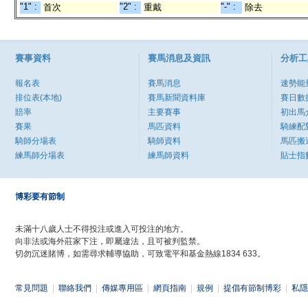
"1" :
"2" :
"-" :
首次
重戴
除去
賽事資料
賽馬消息及資訊
分析工
報名表
賽馬消息
速勢能
排位表(本地)
賽馬新聞資料庫
賽日數
賠率
主要賽事
初出馬
賽果
馬匹資料
騎練配
騎師分場表
騎師資料
馬匹搬
練馬師分場表
練馬師資料
貼士指
博彩要有節制
未滿十八歲人士不得投注或進入可投注的地方。
向非法或海外莊家下注，即屬違法，且可被判監禁。
切勿沉迷賭博，如需尋求輔導協助，可致電平和基金熱線1834 633。
常見問題
|
聯絡我們
|
傳媒專用區
|
網頁指南
|
規例
|
提倡有節制博彩
|
私隱