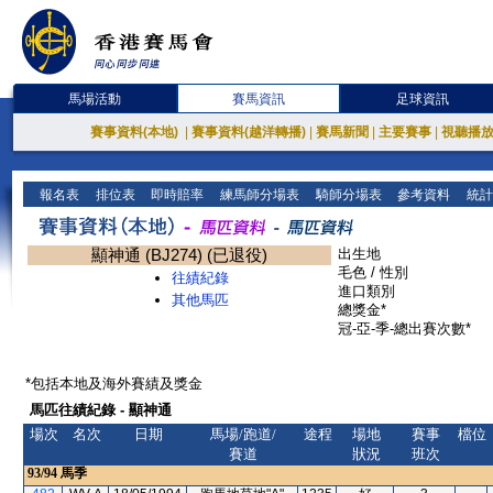
馬場活動
賽馬資訊
足球資訊
賽事資料(本地)
|
賽事資料(越洋轉播)
|
賽馬新聞
|
主要賽事
|
視聽播
報名表
排位表
即時賠率
練馬師分場表
騎師分場表
參考資料
統計
顯神通 (BJ274) (已退役)
出生地
毛色 / 性別
往績紀錄
進口類別
其他馬匹
總獎金*
冠-亞-季-總出賽次數*
*包括本地及海外賽績及獎金
馬匹往績紀錄 - 顯神通
場次
名次
日期
馬場/跑道/
途程
場地
賽事
檔位
賽道
狀況
班次
93/94
馬季