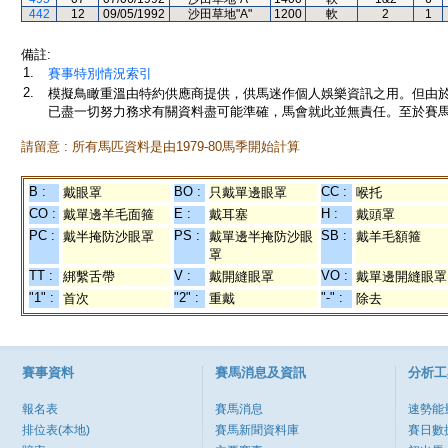
442
12
09/05/1992
沙田草地"A"
1200
軟
2
1
備註:
1.
賽事特別情況索引
2.
模擬鳥瞰重溫由特約供應商提供，供馬迷作個人娛樂資訊之用。但由
已盡一切努力務求有關資料盡可能準確，馬會就此並無責任。至於賽馬
請留意 : 所有馬匹資料是由1979-80馬季開始計算
B :
BO :
CC :
戴眼罩
只戴單邊眼罩
喉托
CO :
E :
H :
戴單邊羊毛面箍
戴耳塞
戴頭罩
PC :
PS :
SB :
戴半掩防沙眼罩
戴單邊半掩防沙眼
戴羊毛額箍
罩
TT :
V :
VO :
綁繫舌帶
戴開縫眼罩
戴單邊開縫眼罩
"1" :
"2" :
"-" :
首次
重戴
除去
賽事資料
賽馬消息及資訊
分析工
報名表
賽馬消息
速勢能
排位表(本地)
賽馬新聞資料庫
賽日數