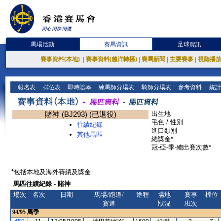
馬場活動
賽馬資訊
足球資訊
賽事資料(本地)
|
賽事資料(越洋轉播)
|
賽馬新聞
|
主要賽事
|
視聽播
報名表
排位表
即時賠率
練馬師分場表
騎師分場表
參考資料
統計
賭神 (BJ293) (已退役)
出生地
毛色 / 性別
往績紀錄
進口類別
其他馬匹
總獎金*
冠-亞-季-總出賽次數*
*包括本地及海外賽績及獎金
馬匹往績紀錄 - 賭神
場次
名次
日期
馬場/跑道/
途程
場地
賽事
檔位
賽道
狀況
班次
94/95
馬季