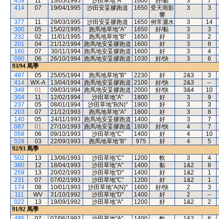
459
11
13/05/1995
沙田草地"A"
1600
好/黏
3
7
414
07
19/04/1995
沙田安妥膠跑道
1650
受天雨影
3
3
響
377
11
29/03/1995
沙田安妥膠跑道
1650
例常灑水
3
14
300
05
15/02/1995
跑馬地草地"A"
1650
好/黏
3
3
232
02
11/01/1995
跑馬地草地"B"
1650
好
3
2
201
04
21/12/1994
跑馬地安妥膠跑道
1600
好
3
8
160
07
30/11/1994
跑馬地安妥膠跑道
1600
好
3
4
090
06
26/10/1994
跑馬地安妥膠跑道
1030
好/快
3
6
93/94
馬季
497
05
25/05/1994
跑馬地草地"B"
2230
好
2&3
3
414
WX-A
13/04/1994
跑馬地安妥膠跑道
2100
好/快
2&3
--
348
01
09/03/1994
跑馬地安妥膠跑道
2000
好/快
3&4
10
304
11
12/02/1994
沙田草地"A"
1800
好
3
9
237
05
08/01/1994
沙田草地"B(N)"
1900
好
3
3
203
07
21/12/1993
跑馬地草地"A"
1800
好
3
8
140
05
24/11/1993
跑馬地安妥膠跑道
1400
好
3
7
087
01
27/10/1993
跑馬地安妥膠跑道
1600
好/快
4
7
058
06
09/10/1993
沙田草地"C"
1400
好
4
10
028
03
22/09/1993
跑馬地草地"B"
975
好
4
5
92/93
馬季
502
13
13/06/1993
沙田草地"C"
1200
軟
3
4
380
12
18/04/1993
沙田草地"A"
1400
黏
1&2
8
259
13
20/02/1993
沙田草地"D"
1400
好
1&2
1
231
07
07/02/1993
沙田草地"C"
1200
好
1&2
1
174
08
10/01/1993
沙田草地"A(N)"
1600
好/快
2
3
111
WV
31/10/1992
沙田草地"D"
1400
好
2
--
022
13
19/09/1992
沙田草地"A"
1200
好
1&2
2
91/92
馬季
495
07
07/06/1992
沙田草地"A"
1400
軟
1&2
6