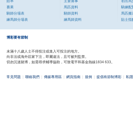
賠率
主要賽事
初出馬
賽果
馬匹資料
騎練配
騎師分場表
騎師資料
馬匹搬
練馬師分場表
練馬師資料
貼士指
博彩要有節制
未滿十八歲人士不得投注或進入可投注的地方。
向非法或海外莊家下注，即屬違法，且可被判監禁。
切勿沉迷賭博，如需尋求輔導協助，可致電平和基金熱線1834 633。
常見問題
|
聯絡我們
|
傳媒專用區
|
網頁指南
|
規例
|
提倡有節制博彩
|
私隱