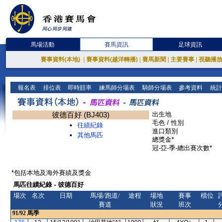
馬場活動
賽馬資訊
足球資訊
賽事資料(本地)
|
賽事資料(越洋轉播)
|
賽馬新聞
|
主要賽事
|
視聽播
報名表
排位表
即時賠率
練馬師分場表
騎師分場表
參考資料
統計
彼德百好 (BJ403)
出生地
毛色 / 性別
往績紀錄
進口類別
其他馬匹
總獎金*
冠-亞-季-總出賽次數*
*包括本地及海外賽績及獎金
馬匹往績紀錄 - 彼德百好
場次
名次
日期
馬場/跑道/
途程
場地
賽事
檔位
賽道
狀況
班次
91/92
馬季