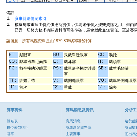
176
12
15/12/1991
沙田草地"A"
1800
好
4YO+
1
-
備註:
1.
賽事特別情況索引
2.
模擬鳥瞰重溫由特約供應商提供，供馬迷作個人娛樂資訊之用。但由
已盡一切努力務求有關資料盡可能準確，馬會就此並無責任。至於賽馬
請留意 : 所有馬匹資料是由1979-80馬季開始計算
B :
BO :
CC :
戴眼罩
只戴單邊眼罩
喉托
CO :
E :
H :
戴單邊羊毛面箍
戴耳塞
戴頭罩
PC :
PS :
SB :
戴半掩防沙眼罩
戴單邊半掩防沙眼
戴羊毛額箍
罩
TT :
V :
VO :
綁繫舌帶
戴開縫眼罩
戴單邊開縫眼罩
"1" :
"2" :
"-" :
首次
重戴
除去
賽事資料
賽馬消息及資訊
分析工
報名表
賽馬消息
速勢能
排位表(本地)
賽馬新聞資料庫
賽日數
賠率
主要賽事
初出馬