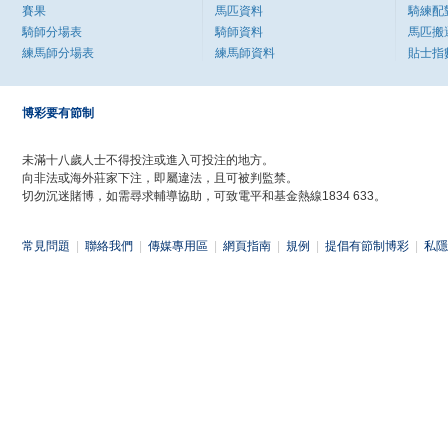
賽果
馬匹資料
騎練配
騎師分場表
騎師資料
馬匹搬
練馬師分場表
練馬師資料
貼士指
博彩要有節制
未滿十八歲人士不得投注或進入可投注的地方。
向非法或海外莊家下注，即屬違法，且可被判監禁。
切勿沉迷賭博，如需尋求輔導協助，可致電平和基金熱線1834 633。
常見問題
|
聯絡我們
|
傳媒專用區
|
網頁指南
|
規例
|
提倡有節制博彩
|
私隱