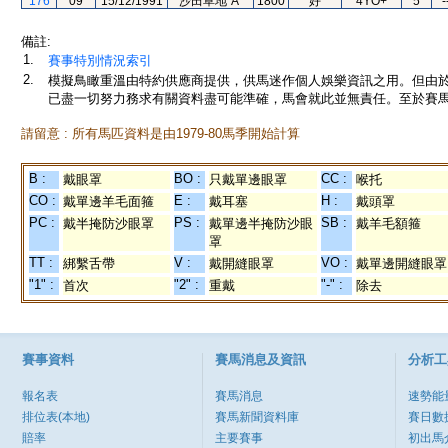
176
09
15/12/1991
沙田草地"A"
1800
好
4YO+
5
-
備註:
1.
賽事特別情況索引
2.
模擬鳥瞰重溫由特約供應商提供，供馬迷作個人娛樂資訊之用。但由
已盡一切努力務求有關資料盡可能準確，馬會就此並無責任。至於賽馬
請留意 : 所有馬匹資料是由1979-80馬季開始計算
B :
BO :
CC :
戴眼罩
只戴單邊眼罩
喉托
CO :
E :
H :
戴單邊羊毛面箍
戴耳塞
戴頭罩
PC :
PS :
SB :
戴半掩防沙眼罩
戴單邊半掩防沙眼
戴羊毛額箍
罩
TT :
V :
VO :
綁繫舌帶
戴開縫眼罩
戴單邊開縫眼罩
"1" :
"2" :
"-" :
首次
重戴
除去
賽事資料
賽馬消息及資訊
分析工
報名表
賽馬消息
速勢能
排位表(本地)
賽馬新聞資料庫
賽日數
賠率
主要賽事
初出馬