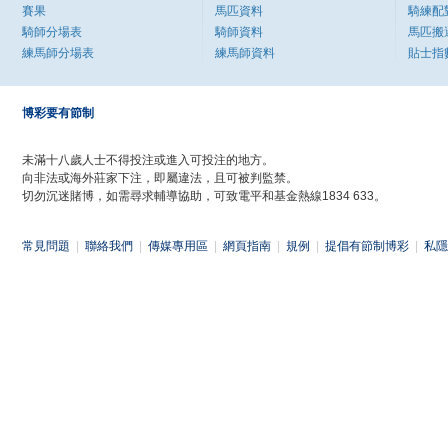
賽果
馬匹資料
騎練配
騎師分場表
騎師資料
馬匹搬
練馬師分場表
練馬師資料
貼士指
博彩要有節制
未滿十八歲人士不得投注或進入可投注的地方。
向非法或海外莊家下注，即屬違法，且可被判監禁。
切勿沉迷賭博，如需尋求輔導協助，可致電平和基金熱線1834 633。
常見問題
|
聯絡我們
|
傳媒專用區
|
網頁指南
|
規例
|
提倡有節制博彩
|
私隱