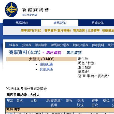
馬場活動
賽馬資訊
足球資訊
賽事資料(本地)
|
賽事資料(越洋轉播)
|
賽馬新聞
|
主要賽事
|
視聽播
報名表
排位表
即時賠率
練馬師分場表
騎師分場表
參考資料
統計
大超人 (BJ406)
出生地
毛色 / 性別
往績紀錄
進口類別
其他馬匹
總獎金*
冠-亞-季-總出賽次數*
*包括本地及海外賽績及獎金
馬匹往績紀錄 - 大超人
場次
名次
日期
馬場/跑道/
途程
場地
賽事
檔位
賽道
狀況
班次
91/92
馬季