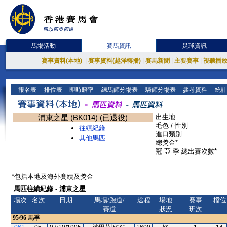
馬場活動
賽馬資訊
足球資訊
賽事資料(本地)
|
賽事資料(越洋轉播)
|
賽馬新聞
|
主要賽事
|
視聽播
報名表
排位表
即時賠率
練馬師分場表
騎師分場表
參考資料
統計
浦東之星 (BK014) (已退役)
出生地
毛色 / 性別
往績紀錄
進口類別
其他馬匹
總獎金*
冠-亞-季-總出賽次數*
*包括本地及海外賽績及獎金
馬匹往績紀錄 - 浦東之星
場次
名次
日期
馬場/跑道/
途程
場地
賽事
檔位
賽道
狀況
班次
95/96
馬季