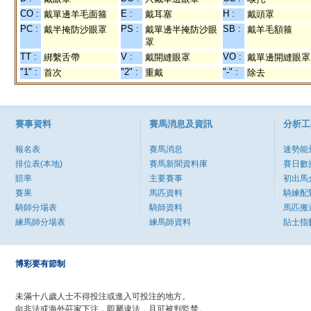
CO :
E :
H :
戴單邊羊毛面箍
戴耳塞
戴頭罩
PC :
PS :
SB :
戴半掩防沙眼罩
戴單邊半掩防沙眼
戴羊毛額箍
罩
TT :
V :
VO :
綁繫舌帶
戴開縫眼罩
戴單邊開縫眼罩
"1" :
"2" :
"-" :
首次
重戴
除去
賽事資料
賽馬消息及資訊
分析工
報名表
賽馬消息
速勢能
排位表(本地)
賽馬新聞資料庫
賽日數
賠率
主要賽事
初出馬
賽果
馬匹資料
騎練配
騎師分場表
騎師資料
馬匹搬
練馬師分場表
練馬師資料
貼士指
博彩要有節制
未滿十八歲人士不得投注或進入可投注的地方。
向非法或海外莊家下注，即屬違法，且可被判監禁。