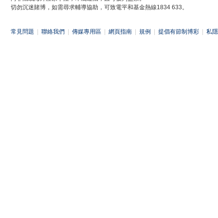
切勿沉迷賭博，如需尋求輔導協助，可致電平和基金熱線1834 633。
常見問題
|
聯絡我們
|
傳媒專用區
|
網頁指南
|
規例
|
提倡有節制博彩
|
私隱