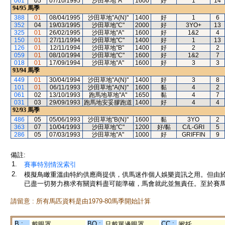
061
05
07/10/1995
沙田草地"A"
1600
好
1
14
94/95
馬季
388
01
08/04/1995
沙田草地"A(N)"
1400
好
1
6
352
04
19/03/1995
沙田草地"C"
2000
好
3YO+
13
325
01
26/02/1995
沙田草地"A"
1600
好
1&2
4
150
01
27/11/1994
沙田草地"C"
1400
好
1
13
126
01
12/11/1994
沙田草地"B"
1400
好
2
2
059
01
08/10/1994
沙田草地"C"
1600
好
1&2
7
018
01
17/09/1994
沙田草地"A"
1600
好
3
3
93/94
馬季
449
01
30/04/1994
沙田草地"A(N)"
1400
好
3
8
101
01
06/11/1993
沙田草地"A(N)"
1600
黏
4
2
061
02
13/10/1993
跑馬地草地"A"
1650
黏
4
7
031
03
29/09/1993
跑馬地安妥膠跑道
1400
好
4
4
92/93
馬季
486
05
05/06/1993
沙田草地"B(N)"
1600
黏
3YO
2
363
07
10/04/1993
沙田草地"C"
1200
好/黏
C/L-GRI
5
286
05
07/03/1993
沙田草地"A"
1000
好
GRIFFIN
9
備註:
1.
賽事特別情況索引
2.
模擬鳥瞰重溫由特約供應商提供，供馬迷作個人娛樂資訊之用。但由
已盡一切努力務求有關資料盡可能準確，馬會就此並無責任。至於賽馬
請留意 : 所有馬匹資料是由1979-80馬季開始計算
B :
BO :
CC :
戴眼罩
只戴單邊眼罩
喉托