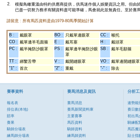
2.
模擬鳥瞰重溫由特約供應商提供，供馬迷作個人娛樂資訊之用。但由
已盡一切努力務求有關資料盡可能準確，馬會就此並無責任。至於賽馬
請留意 : 所有馬匹資料是由1979-80馬季開始計算
B :
BO :
CC :
戴眼罩
只戴單邊眼罩
喉托
CO :
E :
H :
戴單邊羊毛面箍
戴耳塞
戴頭罩
PC :
PS :
SB :
戴半掩防沙眼罩
戴單邊半掩防沙眼
戴羊毛額箍
罩
TT :
V :
VO :
綁繫舌帶
戴開縫眼罩
戴單邊開縫眼罩
"1" :
"2" :
"-" :
首次
重戴
除去
賽事資料
賽馬消息及資訊
分析工
報名表
賽馬消息
速勢能
排位表(本地)
賽馬新聞資料庫
賽日數
賠率
主要賽事
初出馬
賽果
馬匹資料
騎練配
騎師分場表
騎師資料
馬匹搬
練馬師分場表
練馬師資料
貼士指