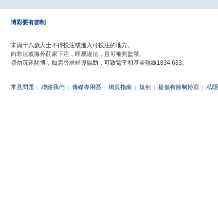
博彩要有節制
未滿十八歲人士不得投注或進入可投注的地方。
向非法或海外莊家下注，即屬違法，且可被判監禁。
切勿沉迷賭博，如需尋求輔導協助，可致電平和基金熱線1834 633。
常見問題
|
聯絡我們
|
傳媒專用區
|
網頁指南
|
規例
|
提倡有節制博彩
|
私隱