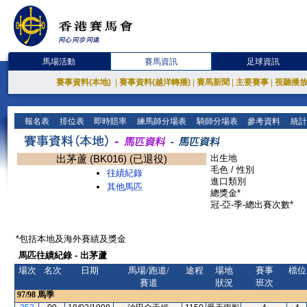
馬場活動
賽馬資訊
足球資訊
賽事資料(本地)
|
賽事資料(越洋轉播)
|
賽馬新聞
|
主要賽事
|
視聽播
報名表
排位表
即時賠率
練馬師分場表
騎師分場表
參考資料
統計
出茅蘆 (BK016) (已退役)
出生地
毛色 / 性別
往績紀錄
進口類別
其他馬匹
總獎金*
冠-亞-季-總出賽次數*
*包括本地及海外賽績及獎金
馬匹往績紀錄 - 出茅蘆
場次
名次
日期
馬場/跑道/
途程
場地
賽事
檔位
賽道
狀況
班次
97/98
馬季