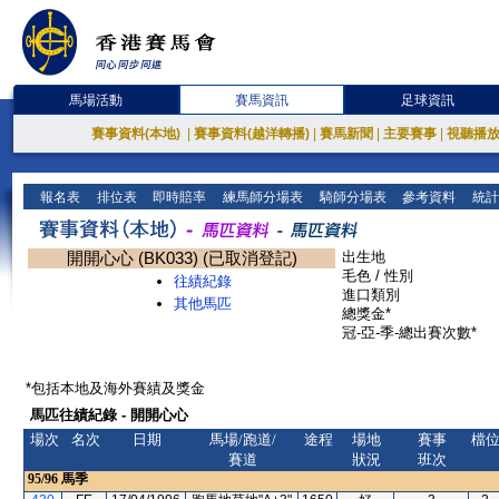
馬場活動
賽馬資訊
足球資訊
賽事資料(本地)
|
賽事資料(越洋轉播)
|
賽馬新聞
|
主要賽事
|
視聽播
報名表
排位表
即時賠率
練馬師分場表
騎師分場表
參考資料
統計
開開心心 (BK033) (已取消登記)
出生地
毛色 / 性別
往績紀錄
進口類別
其他馬匹
總獎金*
冠-亞-季-總出賽次數*
*包括本地及海外賽績及獎金
馬匹往績紀錄 - 開開心心
場次
名次
日期
馬場/跑道/
途程
場地
賽事
檔
賽道
狀況
班次
95/96
馬季