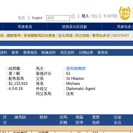
登入
/
登記
常見問題
首頁
English
馬會會員
慈善及社區貢獻
馬會知多
放區
|
國際賽馬
|
香港國際馬匹拍賣會
|
從化馬場
|
投注指南
|
賽馬知多些
|
RESTART
資料
賽果
賽事報告
騎練資料
馬匹資料
試閘結果
賽期表
:
紐西蘭
馬主
:
賽馬樂團體
:
栗 / 閹
最後評分
:
61
:
配售新馬
父系
:
St Hilarion
:
$1,133,815
母系
:
Mishare
:
4-3-0-19
外祖父
:
Diplomatic Agent
同父系馬
:
沒有
位
評
練馬師
騎師
頭馬
獨贏
實際
沿途
分
距離
賠率
負磅
走位