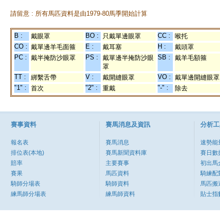
請留意 : 所有馬匹資料是由1979-80馬季開始計算
B :
BO :
CC :
戴眼罩
只戴單邊眼罩
喉托
CO :
E :
H :
戴單邊羊毛面箍
戴耳塞
戴頭罩
PC :
PS :
SB :
戴半掩防沙眼罩
戴單邊半掩防沙眼
戴羊毛額箍
罩
TT :
V :
VO :
綁繫舌帶
戴開縫眼罩
戴單邊開縫眼罩
"1" :
"2" :
"-" :
首次
重戴
除去
賽事資料
賽馬消息及資訊
分析工
報名表
賽馬消息
速勢能
排位表(本地)
賽馬新聞資料庫
賽日數
賠率
主要賽事
初出馬
賽果
馬匹資料
騎練配
騎師分場表
騎師資料
馬匹搬
練馬師分場表
練馬師資料
貼士指