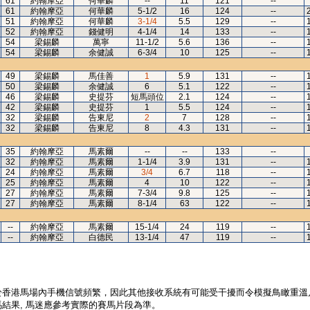
61
約翰摩亞
何華麟
--
11
121
--
61
約翰摩亞
何華麟
5-1/2
16
124
--
51
約翰摩亞
何華麟
3-1/4
5.5
129
--
52
約翰摩亞
錢健明
4-1/4
14
133
--
54
梁錫麟
萬寧
11-1/2
5.6
136
--
54
梁錫麟
余健誠
6-3/4
10
125
--
49
梁錫麟
馬佳善
1
5.9
131
--
50
梁錫麟
余健誠
6
5.1
122
--
46
梁錫麟
史提芬
短馬頭位
2.1
124
--
42
梁錫麟
史提芬
1
5.5
124
--
32
梁錫麟
告東尼
2
7
128
--
32
梁錫麟
告東尼
8
4.3
131
--
35
約翰摩亞
馬素爾
--
--
133
--
32
約翰摩亞
馬素爾
1-1/4
3.9
131
--
24
約翰摩亞
馬素爾
3/4
6.7
118
--
25
約翰摩亞
馬素爾
4
10
122
--
27
約翰摩亞
馬素爾
7-3/4
9.8
125
--
27
約翰摩亞
馬素爾
8-1/4
63
122
--
--
約翰摩亞
馬素爾
15-1/4
24
119
--
--
約翰摩亞
白德民
13-1/4
47
119
--
於香港馬場內手機信號頻繁，因此其他接收系統有可能受干擾而令模擬鳥瞰重溫
結果, 馬迷應參考實際的賽馬片段為準。