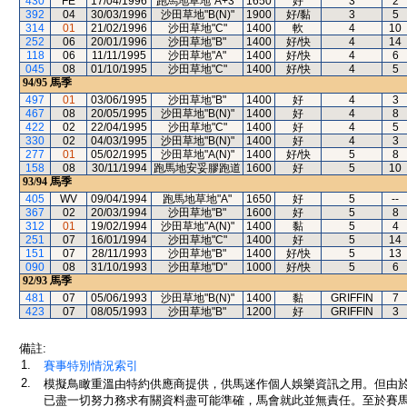
430
FE
17/04/1996
跑馬地草地"A+3"
1650
好
3
2
392
04
30/03/1996
沙田草地"B(N)"
1900
好/黏
3
5
314
01
21/02/1996
沙田草地"C"
1400
軟
4
10
252
06
20/01/1996
沙田草地"B"
1400
好/快
4
14
118
06
11/11/1995
沙田草地"A"
1400
好/快
4
6
045
08
01/10/1995
沙田草地"C"
1400
好/快
4
5
94/95
馬季
497
01
03/06/1995
沙田草地"B"
1400
好
4
3
467
08
20/05/1995
沙田草地"B(N)"
1400
好
4
8
422
02
22/04/1995
沙田草地"C"
1400
好
4
5
330
02
04/03/1995
沙田草地"B(N)"
1400
好
4
3
277
01
05/02/1995
沙田草地"A(N)"
1400
好/快
5
8
158
08
30/11/1994
跑馬地安妥膠跑道
1600
好
5
10
93/94
馬季
405
WV
09/04/1994
跑馬地草地"A"
1650
好
5
--
367
02
20/03/1994
沙田草地"B"
1600
好
5
8
312
01
19/02/1994
沙田草地"A(N)"
1400
黏
5
4
251
07
16/01/1994
沙田草地"C"
1400
好
5
14
151
07
28/11/1993
沙田草地"B"
1400
好/快
5
13
090
08
31/10/1993
沙田草地"D"
1000
好/快
5
6
92/93
馬季
481
07
05/06/1993
沙田草地"B(N)"
1400
黏
GRIFFIN
7
423
07
08/05/1993
沙田草地"B"
1200
好
GRIFFIN
3
備註:
1.
賽事特別情況索引
2.
模擬鳥瞰重溫由特約供應商提供，供馬迷作個人娛樂資訊之用。但由
已盡一切努力務求有關資料盡可能準確，馬會就此並無責任。至於賽馬