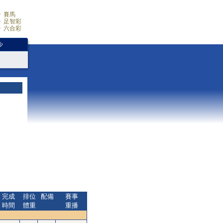
賽馬
足智彩
六合彩
少
完成
排位
配備
賽事
時間
體重
重播