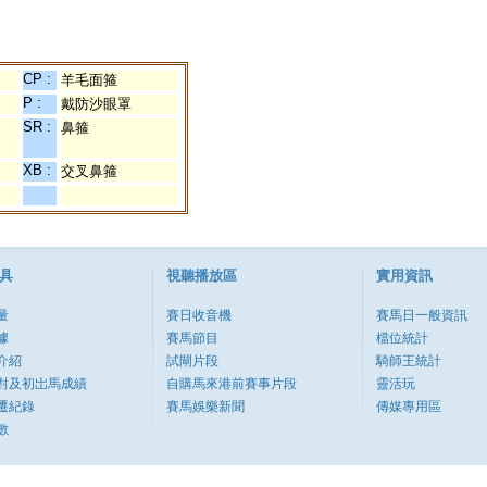
CP :
羊毛面箍
P :
戴防沙眼罩
SR :
鼻箍
XB :
交叉鼻箍
具
視聽播放區
實用資訊
量
賽日收音機
賽馬日一般資訊
據
賽馬節目
檔位統計
介紹
試閘片段
騎師王統計
對及初岀馬成績
自購馬來港前賽事片段
靈活玩
遷紀錄
賽馬娛樂新聞
傳媒專用區
數