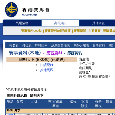
馬場活動
賽馬資訊
足球資訊
賽事資料(本地)
|
賽事資料(越洋轉播)
|
賽馬新聞
|
主要賽事
|
視聽播
報名表
排位表
即時賠率
練馬師分場表
騎師分場表
參考資料
統計
陽明天下 (BK040) (已退役)
出生地
毛色 / 性別
往績紀錄
進口類別
其他馬匹
總獎金*
冠-亞-季-總出賽次數*
*包括本地及海外賽績及獎金
馬匹往績紀錄 - 陽明天下
場次
名次
日期
馬場/跑道/
途程
場地
賽事
檔位
賽道
狀況
班次
96/97
馬季