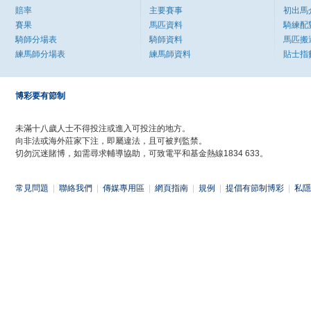
賠率
主要賽事
初出馬
賽果
馬匹資料
騎練配
騎師分場表
騎師資料
馬匹搬
練馬師分場表
練馬師資料
貼士指
博彩要有節制
未滿十八歲人士不得投注或進入可投注的地方。
向非法或海外莊家下注，即屬違法，且可被判監禁。
切勿沉迷賭博，如需尋求輔導協助，可致電平和基金熱線1834 633。
常見問題
|
聯絡我們
|
傳媒專用區
|
網頁指南
|
規例
|
提倡有節制博彩
|
私隱