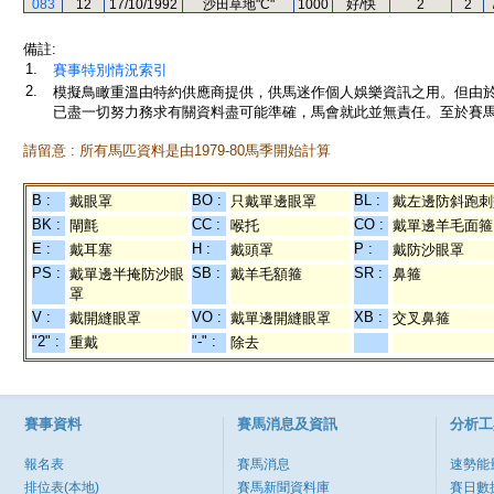
083
12
17/10/1992
沙田草地"C"
1000
好/快
2
2
備註:
1.
賽事特別情況索引
2.
模擬鳥瞰重溫由特約供應商提供，供馬迷作個人娛樂資訊之用。但由
已盡一切努力務求有關資料盡可能準確，馬會就此並無責任。至於賽馬
請留意 : 所有馬匹資料是由1979-80馬季開始計算
B :
BO :
BL :
戴眼罩
只戴單邊眼罩
戴左邊防斜跑刺
BK :
CC :
CO :
閘氈
喉托
戴單邊羊毛面箍
E :
H :
P :
戴耳塞
戴頭罩
戴防沙眼罩
PS :
SB :
SR :
戴單邊半掩防沙眼
戴羊毛額箍
鼻箍
罩
V :
VO :
XB :
戴開縫眼罩
戴單邊開縫眼罩
交叉鼻箍
"2" :
"-" :
重戴
除去
賽事資料
賽馬消息及資訊
分析工
報名表
賽馬消息
速勢能
排位表(本地)
賽馬新聞資料庫
賽日數