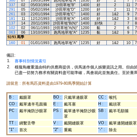
360
07
16/03/1994
跑馬地草地"A"
1650
好
2
7
7
337
02
05/03/1994
沙田草地"B"
1400
好
2
11
7
291
05
05/02/1994
沙田草地"D"
1200
好
2
11
7
261
03
22/01/1994
沙田草地"C"
1400
好
1&2
9
7
181
11
12/12/1993
沙田草地"A"
1400
好
1&2
3
8
137
14
20/11/1993
沙田草地"B(N)"
1400
好/快
2
7
8
102
02
06/11/1993
沙田草地"A(N)"
1200
黏
2
6
7
063
06
13/10/1993
跑馬地草地"A"
1235
黏
1&2
9
7
92/93
馬季
160
01
01/01/1993
跑馬地草地"A"
1235
好
1&2
10
7
備註:
1.
賽事特別情況索引
2.
模擬鳥瞰重溫由特約供應商提供，供馬迷作個人娛樂資訊之用。但由
已盡一切努力務求有關資料盡可能準確，馬會就此並無責任。至於賽馬
請留意 : 所有馬匹資料是由1979-80馬季開始計算
B :
BO :
CC :
戴眼罩
只戴單邊眼罩
喉托
CO :
E :
H :
戴單邊羊毛面箍
戴耳塞
戴頭罩
PC :
PS :
SB :
戴半掩防沙眼罩
戴單邊半掩防沙眼
戴羊毛額箍
罩
TT :
V :
VO :
綁繫舌帶
戴開縫眼罩
戴單邊開縫眼罩
"1" :
"2" :
"-" :
首次
重戴
除去