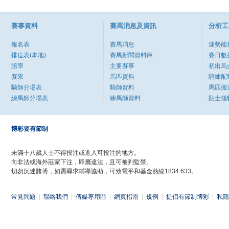
賽事資料
賽馬消息及資訊
分析工
報名表
賽馬消息
速勢能
排位表(本地)
賽馬新聞資料庫
賽日數
賠率
主要賽事
初出馬
賽果
馬匹資料
騎練配
騎師分場表
騎師資料
馬匹搬
練馬師分場表
練馬師資料
貼士指
博彩要有節制
未滿十八歲人士不得投注或進入可投注的地方。
向非法或海外莊家下注，即屬違法，且可被判監禁。
切勿沉迷賭博，如需尋求輔導協助，可致電平和基金熱線1834 633。
常見問題
|
聯絡我們
|
傳媒專用區
|
網頁指南
|
規例
|
提倡有節制博彩
|
私隱