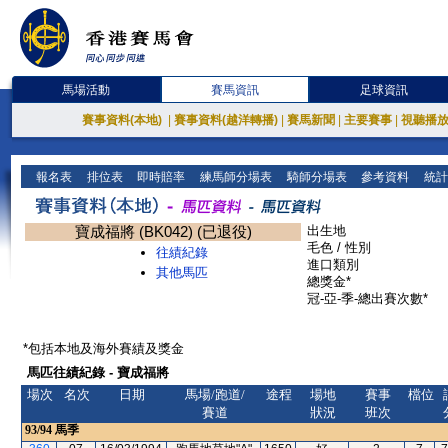
馬場活動
賽馬資訊
足球資訊
賽事資料(本地)
|
賽事資料(越洋轉播)
|
賽馬新聞
|
主要賽事
|
視聽播
報名表
排位表
即時賠率
練馬師分場表
騎師分場表
參考資料
統計
寶成福將 (BK042) (已退役)
出生地
毛色 / 性別
往績紀錄
進口類別
其他馬匹
總獎金*
冠-亞-季-總出賽次數*
*包括本地及海外賽績及獎金
馬匹往績紀錄 - 寶成福將
場次
名次
日期
馬場/跑道/
途程
場地
賽事
檔位
賽道
狀況
班次
93/94
馬季