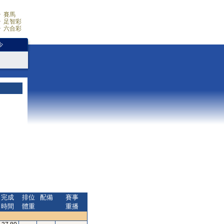
賽馬
足智彩
六合彩
少
完成
排位
配備
賽事
時間
體重
重播