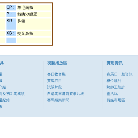
CP :
羊毛面箍
P :
戴防沙眼罩
SR :
鼻箍
XB :
交叉鼻箍
具
視聽播放區
實用資訊
量
賽日收音機
賽馬日一般資訊
據
賽馬節目
檔位統計
介紹
試閘片段
騎師王統計
對及初岀馬成績
自購馬來港前賽事片段
靈活玩
遷紀錄
賽馬娛樂新聞
傳媒專用區
數