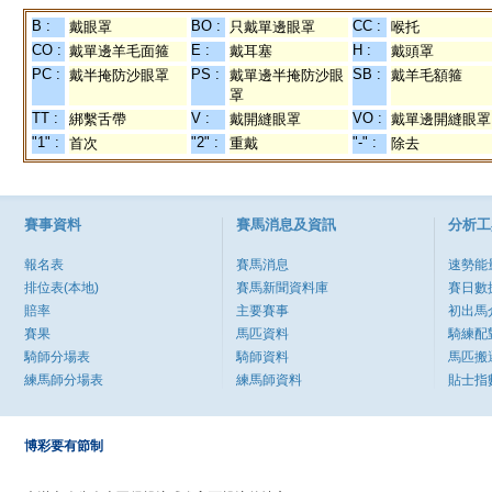
B :
BO :
CC :
戴眼罩
只戴單邊眼罩
喉托
CO :
E :
H :
戴單邊羊毛面箍
戴耳塞
戴頭罩
PC :
PS :
SB :
戴半掩防沙眼罩
戴單邊半掩防沙眼
戴羊毛額箍
罩
TT :
V :
VO :
綁繫舌帶
戴開縫眼罩
戴單邊開縫眼罩
"1" :
"2" :
"-" :
首次
重戴
除去
賽事資料
賽馬消息及資訊
分析工
報名表
賽馬消息
速勢能
排位表(本地)
賽馬新聞資料庫
賽日數
賠率
主要賽事
初出馬
賽果
馬匹資料
騎練配
騎師分場表
騎師資料
馬匹搬
練馬師分場表
練馬師資料
貼士指
博彩要有節制