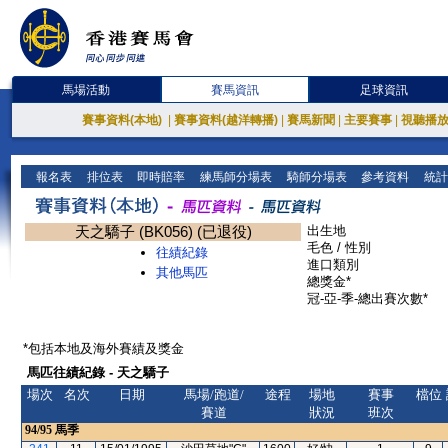
馬場活動
賽馬資訊
足球資訊
賽事資料(本地)
|
賽事資料(越洋轉播)
|
賽馬新聞
|
主要賽事
|
視聽播
報名表
排位表
即時賠率
練馬師分場表
騎師分場表
參考資料
統計
天之驕子 (BK056) (已退役)
出生地
毛色 / 性別
往績紀錄
進口類別
其他馬匹
總獎金*
冠-亞-季-總出賽次數*
*包括本地及海外賽績及獎金
馬匹往績紀錄 - 天之驕子
場次
名次
日期
馬場/跑道/
途程
場地
賽事
檔位
賽道
狀況
班次
94/95
馬季