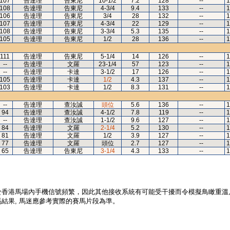
107
告達理
告東尼
10-1/2
7.2
128
--
1
108
告達理
告東尼
4-3/4
9.4
133
--
1
106
告達理
告東尼
3/4
28
132
--
1
107
告達理
告東尼
4-3/4
22
129
--
1
108
告達理
告東尼
3-3/4
5.3
135
--
1
105
告達理
告東尼
1/2
28
136
--
1
111
告達理
告東尼
5-1/4
14
126
--
1
--
告達理
文羅
23-1/4
57
123
--
1
--
告達理
卡達
3-1/2
17
126
--
1
105
告達理
卡達
1/2
4.3
137
--
1
103
告達理
卡達
1/2
8.3
131
--
1
--
告達理
查汝誠
頭位
5.6
136
--
1
94
告達理
查汝誠
4-1/2
7.8
119
--
1
--
告達理
查汝誠
1-1/2
9.6
127
--
1
84
告達理
文羅
2-1/4
5.2
130
--
1
81
告達理
文羅
1/2
3.9
127
--
1
77
告達理
文羅
頭位
2.7
127
--
1
65
告達理
告東尼
3-1/4
4.3
133
--
1
於香港馬場內手機信號頻繁，因此其他接收系統有可能受干擾而令模擬鳥瞰重溫
結果, 馬迷應參考實際的賽馬片段為準。