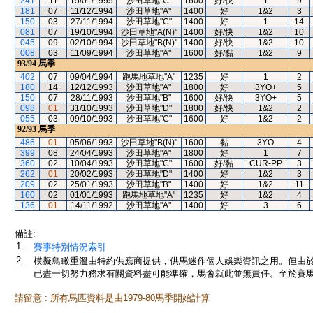
241
11
15/01/1995
沙田草地"C"
1600
好/快
1
9
181
07
11/12/1994
沙田草地"A"
1400
好
1&2
3
150
03
27/11/1994
沙田草地"C"
1400
好
1
14
081
07
19/10/1994
沙田草地"A(N)"
1400
好/快
1&2
10
045
09
02/10/1994
沙田草地"B(N)"
1400
好/快
1&2
10
008
03
11/09/1994
沙田草地"A"
1600
好/黏
1&2
9
93/94
馬季
402
07
09/04/1994
跑馬地草地"A"
1235
好
1
2
180
14
12/12/1993
沙田草地"A"
1800
好
3YO+
5
150
07
28/11/1993
沙田草地"B"
1600
好/快
3YO+
5
098
01
31/10/1993
沙田草地"D"
1800
好/快
1&2
2
055
03
09/10/1993
沙田草地"C"
1600
好
1&2
2
92/93
馬季
486
01
05/06/1993
沙田草地"B(N)"
1600
黏
3YO
4
399
08
24/04/1993
沙田草地"A"
1800
好
1
7
360
02
10/04/1993
沙田草地"C"
1600
好/黏
CUR-PP
3
262
01
20/02/1993
沙田草地"D"
1400
好
1&2
3
209
02
25/01/1993
沙田草地"B"
1400
好
1&2
11
160
02
01/01/1993
跑馬地草地"A"
1235
好
1&2
4
136
01
14/11/1992
沙田草地"A"
1400
好
3
6
備註:
1.
賽事特別情況索引
2.
模擬鳥瞰重溫由特約供應商提供，供馬迷作個人娛樂資訊之用。但由
已盡一切努力務求有關資料盡可能準確，馬會就此並無責任。至於賽馬
請留意 : 所有馬匹資料是由1979-80馬季開始計算