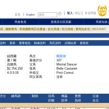
登入
/
登記
常見問題
首頁
English
馬會會員
慈善及社區貢獻
馬會知多
放區
|
國際賽馬
|
香港國際馬匹拍賣會
|
從化馬場
|
投注指南
|
賽馬知多些
|
RESTART
資料
賽果
賽事報告
騎練資料
馬匹資料
試閘結果
賽期表
:
紐西蘭
馬主
:
關英煒
:
棗 / 閹
最後評分
:
107
:
自購馬
父系
:
Mistral Dancer
:
$2,754,150
母系
:
Belle Castanet
:
4-3-3-18
外祖父
:
First Consul
同父系馬
:
沒有
評分
練馬師
騎師
頭馬
獨贏
實際
沿途
距離
賠率
負磅
走位