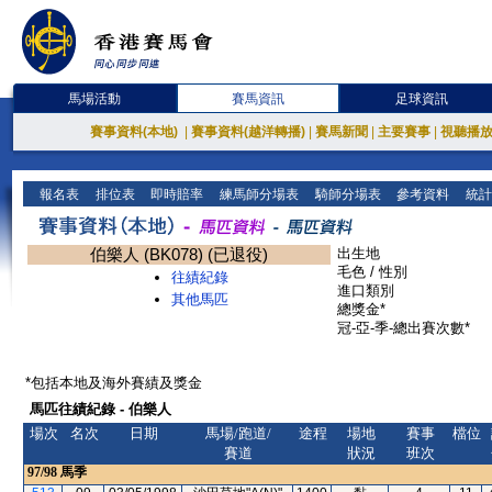
馬場活動
賽馬資訊
足球資訊
賽事資料(本地)
|
賽事資料(越洋轉播)
|
賽馬新聞
|
主要賽事
|
視聽播
報名表
排位表
即時賠率
練馬師分場表
騎師分場表
參考資料
統計
伯樂人 (BK078) (已退役)
出生地
毛色 / 性別
往績紀錄
進口類別
其他馬匹
總獎金*
冠-亞-季-總出賽次數*
*包括本地及海外賽績及獎金
馬匹往績紀錄 - 伯樂人
場次
名次
日期
馬場/跑道/
途程
場地
賽事
檔位
賽道
狀況
班次
97/98
馬季