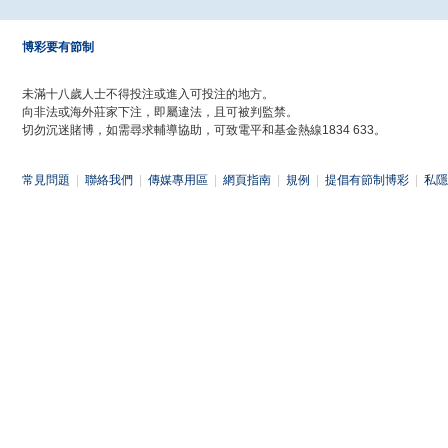
博彩要有節制
未滿十八歲人士不得投注或進入可投注的地方。
向非法或海外莊家下注，即屬違法，且可被判監禁。
切勿沉迷賭博，如需尋求輔導協助，可致電平和基金熱線1834 633。
常見問題
|
聯絡我們
|
傳媒專用區
|
網頁指南
|
規例
|
提倡有節制博彩
|
私隱