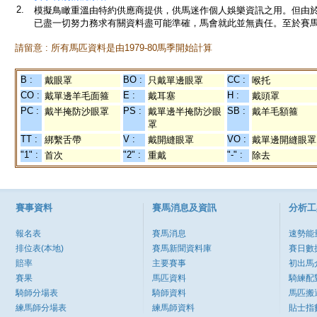
2.
模擬鳥瞰重溫由特約供應商提供，供馬迷作個人娛樂資訊之用。但由
已盡一切努力務求有關資料盡可能準確，馬會就此並無責任。至於賽馬
請留意 : 所有馬匹資料是由1979-80馬季開始計算
B :
BO :
CC :
戴眼罩
只戴單邊眼罩
喉托
CO :
E :
H :
戴單邊羊毛面箍
戴耳塞
戴頭罩
PC :
PS :
SB :
戴半掩防沙眼罩
戴單邊半掩防沙眼
戴羊毛額箍
罩
TT :
V :
VO :
綁繫舌帶
戴開縫眼罩
戴單邊開縫眼罩
"1" :
"2" :
"-" :
首次
重戴
除去
賽事資料
賽馬消息及資訊
分析工
報名表
賽馬消息
速勢能
排位表(本地)
賽馬新聞資料庫
賽日數
賠率
主要賽事
初出馬
賽果
馬匹資料
騎練配
騎師分場表
騎師資料
馬匹搬
練馬師分場表
練馬師資料
貼士指