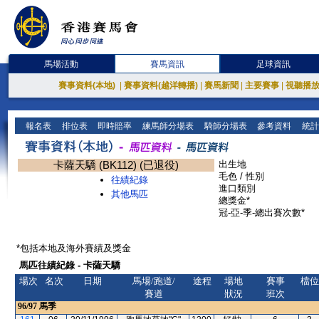
馬場活動
賽馬資訊
足球資訊
賽事資料(本地)
|
賽事資料(越洋轉播)
|
賽馬新聞
|
主要賽事
|
視聽播
報名表
排位表
即時賠率
練馬師分場表
騎師分場表
參考資料
統計
卡薩天驕 (BK112) (已退役)
出生地
毛色 / 性別
往績紀錄
進口類別
其他馬匹
總獎金*
冠-亞-季-總出賽次數*
*包括本地及海外賽績及獎金
馬匹往績紀錄 - 卡薩天驕
場次
名次
日期
馬場/跑道/
途程
場地
賽事
檔位
賽道
狀況
班次
96/97
馬季