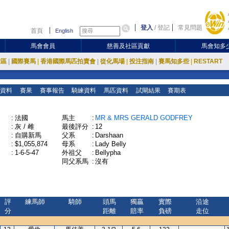
登入
/
登記
常見問題
首頁
English
馬會會員
慈善及社區貢獻
馬會知多
放區
|
國際賽馬
|
香港國際馬匹拍賣會
|
從化馬場
|
投注指南
|
賽馬知多些
|
RESTART
資料
賽果
賽事報告
騎練資料
馬匹資料
試閘結果
賽期表
:
法國
馬主
:
MR & MRS GERALD GODFREY
:
灰 / 雌
最後評分
:
12
:
自購新馬
父系
:
Darshaan
:
$1,055,874
母系
:
Lady Belly
:
1-6-5-47
外祖父
:
Bellypha
同父系馬
:
沒有
評
練馬師
騎師
頭馬
獨贏
實際
沿途
分
距離
賠率
負磅
走位