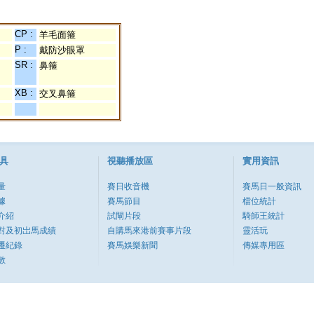
CP :
羊毛面箍
P :
戴防沙眼罩
SR :
鼻箍
XB :
交叉鼻箍
具
視聽播放區
實用資訊
量
賽日收音機
賽馬日一般資訊
據
賽馬節目
檔位統計
介紹
試閘片段
騎師王統計
對及初岀馬成績
自購馬來港前賽事片段
靈活玩
遷紀錄
賽馬娛樂新聞
傳媒專用區
數