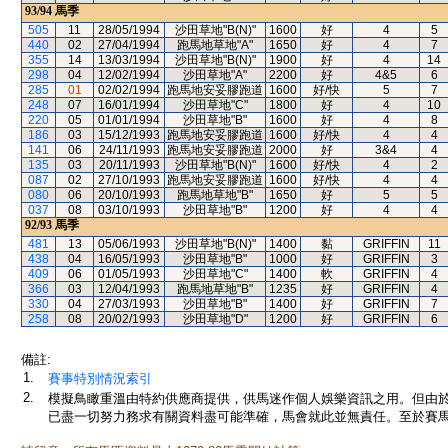
93/94
馬季
505
11
28/05/1994
沙田草地"B(N)"
1600
好
4
5
440
02
27/04/1994
跑馬地草地"A"
1650
好
4
7
355
14
13/03/1994
沙田草地"B(N)"
1900
好
4
14
298
04
12/02/1994
沙田草地"A"
2200
好
4&5
6
285
01
02/02/1994
跑馬地安妥膠跑道
1600
好/快
5
7
248
07
16/01/1994
沙田草地"C"
1800
好
4
10
220
05
01/01/1994
沙田草地"B"
1600
好
4
8
186
03
15/12/1993
跑馬地安妥膠跑道
1600
好/快
4
4
141
06
24/11/1993
跑馬地安妥膠跑道
2000
好
3&4
4
135
03
20/11/1993
沙田草地"B(N)"
1600
好/快
4
2
087
02
27/10/1993
跑馬地安妥膠跑道
1600
好/快
4
4
080
06
20/10/1993
跑馬地草地"B"
1650
好
5
5
037
08
03/10/1993
沙田草地"B"
1200
好
4
4
92/93
馬季
481
13
05/06/1993
沙田草地"B(N)"
1400
黏
GRIFFIN
11
438
04
16/05/1993
沙田草地"B"
1000
好
GRIFFIN
3
409
06
01/05/1993
沙田草地"C"
1400
軟
GRIFFIN
4
366
03
12/04/1993
跑馬地草地"B"
1235
好
GRIFFIN
4
330
04
27/03/1993
沙田草地"B"
1400
好
GRIFFIN
7
258
08
20/02/1993
沙田草地"D"
1200
好
GRIFFIN
6
備註:
1.
賽事特別情況索引
2.
模擬鳥瞰重溫由特約供應商提供，供馬迷作個人娛樂資訊之用。但由
已盡一切努力務求有關資料盡可能準確，馬會就此並無責任。至於賽馬