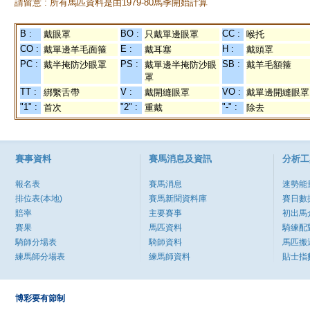
請留意 : 所有馬匹資料是由1979-80馬季開始計算
B :
BO :
CC :
戴眼罩
只戴單邊眼罩
喉托
CO :
E :
H :
戴單邊羊毛面箍
戴耳塞
戴頭罩
PC :
PS :
SB :
戴半掩防沙眼罩
戴單邊半掩防沙眼
戴羊毛額箍
罩
TT :
V :
VO :
綁繫舌帶
戴開縫眼罩
戴單邊開縫眼罩
"1" :
"2" :
"-" :
首次
重戴
除去
賽事資料
賽馬消息及資訊
分析工
報名表
賽馬消息
速勢能
排位表(本地)
賽馬新聞資料庫
賽日數
賠率
主要賽事
初出馬
賽果
馬匹資料
騎練配
騎師分場表
騎師資料
馬匹搬
練馬師分場表
練馬師資料
貼士指
博彩要有節制