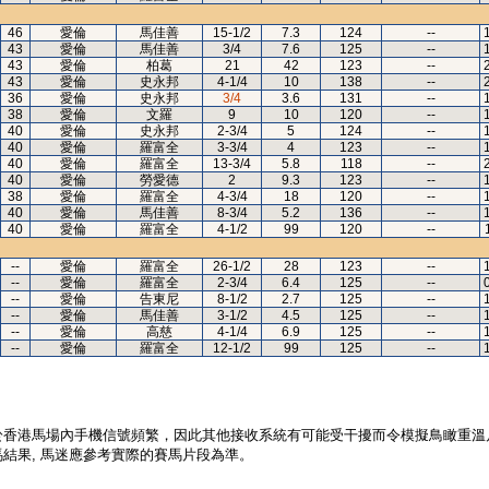
46
愛倫
馬佳善
15-1/2
7.3
124
--
43
愛倫
馬佳善
3/4
7.6
125
--
43
愛倫
柏葛
21
42
123
--
43
愛倫
史永邦
4-1/4
10
138
--
36
愛倫
史永邦
3/4
3.6
131
--
38
愛倫
文羅
9
10
120
--
40
愛倫
史永邦
2-3/4
5
124
--
40
愛倫
羅富全
3-3/4
4
123
--
40
愛倫
羅富全
13-3/4
5.8
118
--
40
愛倫
勞愛德
2
9.3
123
--
38
愛倫
羅富全
4-3/4
18
120
--
40
愛倫
馬佳善
8-3/4
5.2
136
--
40
愛倫
羅富全
4-1/2
99
120
--
--
愛倫
羅富全
26-1/2
28
123
--
--
愛倫
羅富全
2-3/4
6.4
125
--
--
愛倫
告東尼
8-1/2
2.7
125
--
--
愛倫
馬佳善
3-1/2
4.5
125
--
--
愛倫
高慈
4-1/4
6.9
125
--
--
愛倫
羅富全
12-1/2
99
125
--
於香港馬場內手機信號頻繁，因此其他接收系統有可能受干擾而令模擬鳥瞰重溫
結果, 馬迷應參考實際的賽馬片段為準。