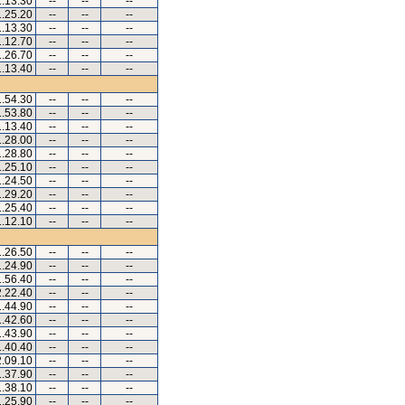
1.13.30
--
--
--
1.25.20
--
--
--
1.13.30
--
--
--
1.12.70
--
--
--
1.26.70
--
--
--
1.13.40
--
--
--
1.54.30
--
--
--
1.53.80
--
--
--
1.13.40
--
--
--
1.28.00
--
--
--
1.28.80
--
--
--
1.25.10
--
--
--
1.24.50
--
--
--
1.29.20
--
--
--
1.25.40
--
--
--
1.12.10
--
--
--
1.26.50
--
--
--
1.24.90
--
--
--
1.56.40
--
--
--
2.22.40
--
--
--
1.44.90
--
--
--
1.42.60
--
--
--
1.43.90
--
--
--
1.40.40
--
--
--
2.09.10
--
--
--
1.37.90
--
--
--
1.38.10
--
--
--
1.25.90
--
--
--