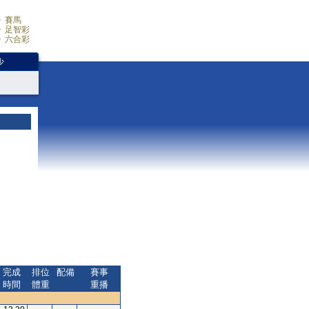
賽馬
足智彩
六合彩
少
完成
排位
配備
賽事
時間
體重
重播