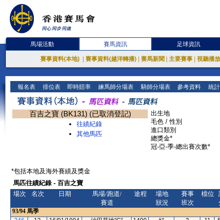
馬場活動
賽馬資訊
足球資訊
賽事資料(本地)
|
賽事資料(越洋轉播)
|
賽馬新聞
|
主要賽事
|
視聽播
報名表
排位表
即時賠率
練馬師分場表
騎師分場表
參考資料
統計
百吉之寶 (BK131) (已取消登記)
出生地
毛色 / 性別
往績紀錄
進口類別
其他馬匹
總獎金*
冠-亞-季-總出賽次數*
*包括本地及海外賽績及獎金
馬匹往績紀錄 - 百吉之寶
場次
名次
日期
馬場/跑道/
途程
場地
賽事
檔位
賽道
狀況
班次
93/94
馬季