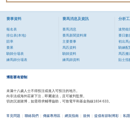
賽事資料
賽馬消息及資訊
分析工
報名表
賽馬消息
速勢能
排位表(本地)
賽馬新聞資料庫
賽日數
賠率
主要賽事
初出馬
賽果
馬匹資料
騎練配
騎師分場表
騎師資料
馬匹搬
練馬師分場表
練馬師資料
貼士指
博彩要有節制
未滿十八歲人士不得投注或進入可投注的地方。
向非法或海外莊家下注，即屬違法，且可被判監禁。
切勿沉迷賭博，如需尋求輔導協助，可致電平和基金熱線1834 633。
常見問題
|
聯絡我們
|
傳媒專用區
|
網頁指南
|
規例
|
提倡有節制博彩
|
私隱