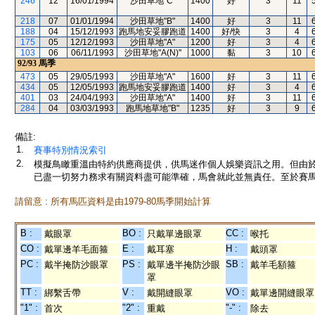
246
12
16/01/1994
沙田草地"C"
1400
好
3
11
218
07
01/01/1994
沙田草地"B"
1400
好
3
11
188
04
15/12/1993
跑馬地安妥膠跑道
1400
好/快
3
4
175
05
12/12/1993
沙田草地"A"
1200
好
3
4
103
06
06/11/1993
沙田草地"A(N)"
1000
黏
3
10
92/93
馬季
473
05
29/05/1993
沙田草地"A"
1600
好
3
11
434
05
12/05/1993
跑馬地安妥膠跑道
1400
好
3
4
401
03
24/04/1993
沙田草地"A"
1400
好
3
11
284
04
03/03/1993
跑馬地草地"B"
1235
好
3
9
備註:
1.
賽事特別情況索引
2.
模擬鳥瞰重溫由特約供應商提供，供馬迷作個人娛樂資訊之用。但由
已盡一切努力務求有關資料盡可能準確，馬會就此並無責任。至於賽馬
請留意 : 所有馬匹資料是由1979-80馬季開始計算
B :
BO :
CC :
戴眼罩
只戴單邊眼罩
喉托
CO :
E :
H :
戴單邊羊毛面箍
戴耳塞
戴頭罩
PC :
PS :
SB :
戴半掩防沙眼罩
戴單邊半掩防沙眼
戴羊毛額箍
罩
TT :
V :
VO :
綁繫舌帶
戴開縫眼罩
戴單邊開縫眼罩
"1" :
"2" :
"-" :
首次
重戴
除去