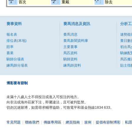
"1" :
"2" :
"-" :
首次
重戴
除去
賽事資料
賽馬消息及資訊
分析工
報名表
賽馬消息
速勢能
排位表(本地)
賽馬新聞資料庫
賽日數
賠率
主要賽事
初出馬
賽果
馬匹資料
騎練配
騎師分場表
騎師資料
馬匹搬
練馬師分場表
練馬師資料
貼士指
博彩要有節制
未滿十八歲人士不得投注或進入可投注的地方。
向非法或海外莊家下注，即屬違法，且可被判監禁。
切勿沉迷賭博，如需尋求輔導協助，可致電平和基金熱線1834 633。
常見問題
|
聯絡我們
|
傳媒專用區
|
網頁指南
|
規例
|
提倡有節制博彩
|
私隱