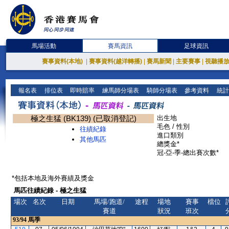
馬場活動
賽馬資訊
足球資訊
賽事資料(本地)
|
賽事資料(越洋轉播)
|
賽馬新聞
|
主要賽事
|
視聽播
報名表
排位表
即時賠率
練馬師分場表
騎師分場表
參考資料
統計
極之生猛 (BK139) (已取消登記)
出生地
毛色 / 性別
往績紀錄
進口類別
其他馬匹
總獎金*
冠-亞-季-總出賽次數*
*包括本地及海外賽績及獎金
馬匹往績紀錄 - 極之生猛
場次
名次
日期
馬場/跑道/
途程
場地
賽事
檔位
賽道
狀況
班次
93/94
馬季