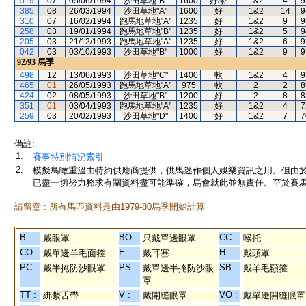
519
07
05/06/1994
沙田草地"B"
1600
好/黏
1&2
4
9
385
08
26/03/1994
沙田草地"A"
1600
好
1&2
14
9
310
07
16/02/1994
跑馬地草地"A"
1235
好
1&2
9
9
258
03
19/01/1994
跑馬地草地"B"
1235
好
1&2
5
9
205
03
21/12/1993
跑馬地草地"A"
1235
好
1&2
6
9
042
03
03/10/1993
沙田草地"B"
1000
好
1&2
9
9
92/93
馬季
498
12
13/06/1993
沙田草地"C"
1400
軟
1&2
4
9
465
01
26/05/1993
跑馬地草地"A"
975
軟
2
2
8
424
02
08/05/1993
沙田草地"B"
1200
好
2
8
8
351
01
03/04/1993
跑馬地草地"A"
1235
好
1&2
4
7
259
03
20/02/1993
沙田草地"D"
1400
好
1&2
7
7
備註:
1.
賽事特別情況索引
2.
模擬鳥瞰重溫由特約供應商提供，供馬迷作個人娛樂資訊之用。但由
已盡一切努力務求有關資料盡可能準確，馬會就此並無責任。至於賽馬
請留意 : 所有馬匹資料是由1979-80馬季開始計算
B :
BO :
CC :
戴眼罩
只戴單邊眼罩
喉托
CO :
E :
H :
戴單邊羊毛面箍
戴耳塞
戴頭罩
PC :
PS :
SB :
戴半掩防沙眼罩
戴單邊半掩防沙眼
戴羊毛額箍
罩
TT :
V :
VO :
綁繫舌帶
戴開縫眼罩
戴單邊開縫眼罩