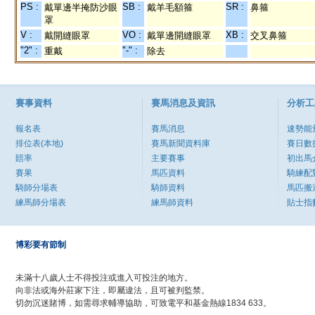
PS :
SB :
SR :
戴單邊半掩防沙眼
戴羊毛額箍
鼻箍
罩
V :
VO :
XB :
戴開縫眼罩
戴單邊開縫眼罩
交叉鼻箍
"2" :
"-" :
重戴
除去
賽事資料
賽馬消息及資訊
分析工
報名表
賽馬消息
速勢能
排位表(本地)
賽馬新聞資料庫
賽日數
賠率
主要賽事
初出馬
賽果
馬匹資料
騎練配
騎師分場表
騎師資料
馬匹搬
練馬師分場表
練馬師資料
貼士指
博彩要有節制
未滿十八歲人士不得投注或進入可投注的地方。
向非法或海外莊家下注，即屬違法，且可被判監禁。
切勿沉迷賭博，如需尋求輔導協助，可致電平和基金熱線1834 633。