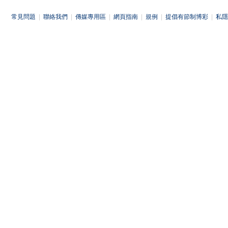
常見問題
|
聯絡我們
|
傳媒專用區
|
網頁指南
|
規例
|
提倡有節制博彩
|
私隱