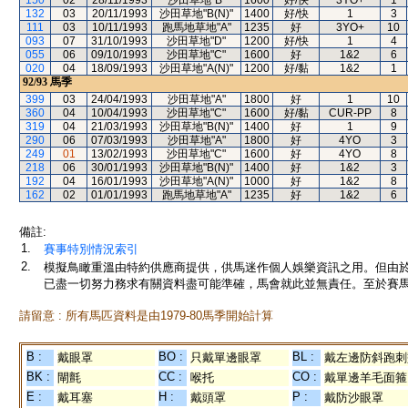
150
02
28/11/1993
沙田草地"B"
1600
好/快
3YO+
1
132
03
20/11/1993
沙田草地"B(N)"
1400
好/快
1
3
111
03
10/11/1993
跑馬地草地"A"
1235
好
3YO+
10
093
07
31/10/1993
沙田草地"D"
1200
好/快
1
4
055
06
09/10/1993
沙田草地"C"
1600
好
1&2
6
020
04
18/09/1993
沙田草地"A(N)"
1200
好/黏
1&2
1
92/93
馬季
399
03
24/04/1993
沙田草地"A"
1800
好
1
10
360
04
10/04/1993
沙田草地"C"
1600
好/黏
CUR-PP
8
319
04
21/03/1993
沙田草地"B(N)"
1400
好
1
9
290
06
07/03/1993
沙田草地"A"
1800
好
4YO
3
249
01
13/02/1993
沙田草地"C"
1600
好
4YO
8
218
06
30/01/1993
沙田草地"B(N)"
1400
好
1&2
3
192
04
16/01/1993
沙田草地"A(N)"
1000
好
1&2
8
162
02
01/01/1993
跑馬地草地"A"
1235
好
1&2
6
備註:
1.
賽事特別情況索引
2.
模擬鳥瞰重溫由特約供應商提供，供馬迷作個人娛樂資訊之用。但由
已盡一切努力務求有關資料盡可能準確，馬會就此並無責任。至於賽馬
請留意 : 所有馬匹資料是由1979-80馬季開始計算
B :
BO :
BL :
戴眼罩
只戴單邊眼罩
戴左邊防斜跑刺
BK :
CC :
CO :
閘氈
喉托
戴單邊羊毛面箍
E :
H :
P :
戴耳塞
戴頭罩
戴防沙眼罩