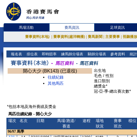
馬場活動
賽馬資訊
足球資訊
賽事資料(本地)
|
賽事資料(越洋轉播)
|
賽馬新聞
|
主要賽事
|
視聽播
報名表
排位表
即時賠率
練馬師分場表
騎師分場表
參考資料
統計
開心大少 (BK143) (已退役)
出生地
毛色 / 性別
往績紀錄
進口類別
其他馬匹
總獎金*
冠-亞-季-總出賽次數*
*包括本地及海外賽績及獎金
馬匹往績紀錄 - 開心大少
場次
名次
日期
馬場/跑道/
途程
場地
賽事
檔位
賽道
狀況
班次
96/97
馬季