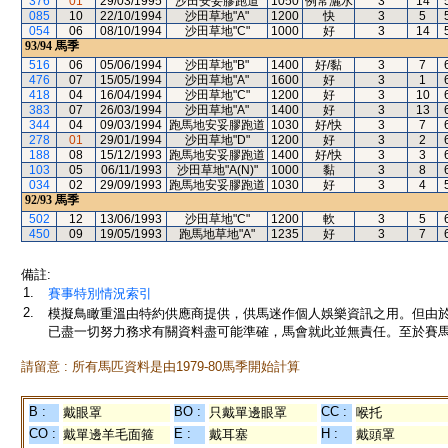
376
01
29/03/1995
沙田安妥膠跑道
1050
例常灑水
3
14
085
10
22/10/1994
沙田草地"A"
1200
快
3
5
054
06
08/10/1994
沙田草地"C"
1000
好
3
14
93/94
馬季
516
06
05/06/1994
沙田草地"B"
1400
好/黏
3
7
476
07
15/05/1994
沙田草地"A"
1600
好
3
1
418
04
16/04/1994
沙田草地"C"
1200
好
3
10
383
07
26/03/1994
沙田草地"A"
1400
好
3
13
344
04
09/03/1994
跑馬地安妥膠跑道
1030
好/快
3
7
278
01
29/01/1994
沙田草地"D"
1200
好
3
2
188
08
15/12/1993
跑馬地安妥膠跑道
1400
好/快
3
3
103
05
06/11/1993
沙田草地"A(N)"
1000
黏
3
8
034
02
29/09/1993
跑馬地安妥膠跑道
1030
好
3
4
92/93
馬季
502
12
13/06/1993
沙田草地"C"
1200
軟
3
5
450
09
19/05/1993
跑馬地草地"A"
1235
好
3
7
備註:
1.
賽事特別情況索引
2.
模擬鳥瞰重溫由特約供應商提供，供馬迷作個人娛樂資訊之用。但由
已盡一切努力務求有關資料盡可能準確，馬會就此並無責任。至於賽馬
請留意 : 所有馬匹資料是由1979-80馬季開始計算
B :
BO :
CC :
戴眼罩
只戴單邊眼罩
喉托
CO :
E :
H :
戴單邊羊毛面箍
戴耳塞
戴頭罩