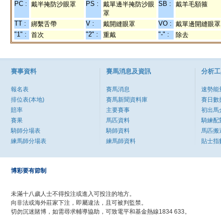
PC :
PS :
SB :
戴半掩防沙眼罩
戴單邊半掩防沙眼
戴羊毛額箍
罩
TT :
V :
VO :
綁繫舌帶
戴開縫眼罩
戴單邊開縫眼罩
"1" :
"2" :
"-" :
首次
重戴
除去
賽事資料
賽馬消息及資訊
分析工
報名表
賽馬消息
速勢能
排位表(本地)
賽馬新聞資料庫
賽日數
賠率
主要賽事
初出馬
賽果
馬匹資料
騎練配
騎師分場表
騎師資料
馬匹搬
練馬師分場表
練馬師資料
貼士指
博彩要有節制
未滿十八歲人士不得投注或進入可投注的地方。
向非法或海外莊家下注，即屬違法，且可被判監禁。
切勿沉迷賭博，如需尋求輔導協助，可致電平和基金熱線1834 633。