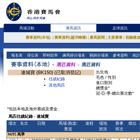
馬場活動
賽馬資訊
足球資訊
賽事資料(本地)
|
賽事資料(越洋轉播)
|
賽馬新聞
|
主要賽事
|
視聽播
報名表
排位表
即時賠率
練馬師分場表
騎師分場表
參考資料
統計
連城寶 (BK150) (已取消登記)
出生地
毛色 / 性別
往績紀錄
進口類別
其他馬匹
總獎金*
冠-亞-季-總出賽次數*
*包括本地及海外賽績及獎金
馬匹往績紀錄 - 連城寶
場次
名次
日期
馬場/跑道/
途程
場地
賽事
檔位
賽道
狀況
班次
94/95
馬季