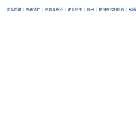
常見問題
|
聯絡我們
|
傳媒專用區
|
網頁指南
|
規例
|
提倡有節制博彩
|
私隱