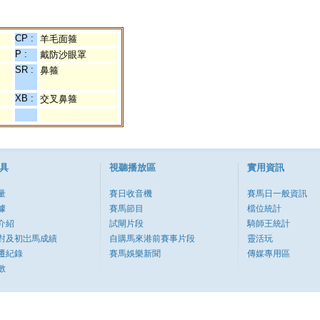
CP :
羊毛面箍
P :
戴防沙眼罩
SR :
鼻箍
XB :
交叉鼻箍
具
視聽播放區
實用資訊
量
賽日收音機
賽馬日一般資訊
據
賽馬節目
檔位統計
介紹
試閘片段
騎師王統計
對及初岀馬成績
自購馬來港前賽事片段
靈活玩
遷紀錄
賽馬娛樂新聞
傳媒專用區
數