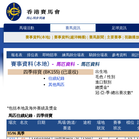
馬場活動
賽馬資訊
足球資訊
賽事資料(本地)
|
賽事資料(越洋轉播)
|
賽馬新聞
|
主要賽事
|
視聽播
報名表
排位表
即時賠率
練馬師分場表
騎師分場表
參考資料
統計
四季得寶 (BK155) (已退役)
出生地
毛色 / 性別
往績紀錄
進口類別
其他馬匹
總獎金*
冠-亞-季-總出賽次數*
*包括本地及海外賽績及獎金
馬匹往績紀錄 - 四季得寶
場次
名次
日期
馬場/跑道/
途程
場地
賽事
檔位
賽道
狀況
班次
95/96
馬季