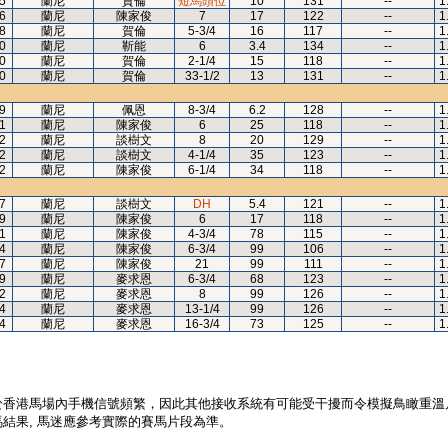
5
蘭尼
賀倫
短馬頭位
10
131
--
1
6
蘭尼
陳家俊
7
17
122
--
1
8
蘭尼
賀倫
5-3/4
16
117
--
1
0
蘭尼
靳能
6
3.4
134
--
1
0
蘭尼
賀倫
2-1/4
15
118
--
1
0
蘭尼
賀倫
33-1/2
13
131
--
1
9
蘭尼
佩恩
8-3/4
6.2
128
--
1
1
蘭尼
陳家俊
6
25
118
--
1
2
蘭尼
談樹文
8
20
129
--
1
2
蘭尼
談樹文
4-1/4
35
123
--
1
2
蘭尼
陳家俊
6-1/4
34
118
--
1
7
蘭尼
談樹文
DH
5.4
121
--
1
9
蘭尼
陳家俊
6
17
118
--
1
1
蘭尼
陳家俊
4-3/4
78
115
--
1
4
蘭尼
陳家俊
6-3/4
99
106
--
1
7
蘭尼
陳家俊
21
99
111
--
1
9
蘭尼
麥求恩
6-3/4
68
123
--
1
2
蘭尼
麥求恩
8
99
126
--
1
4
蘭尼
麥求恩
13-1/4
99
126
--
1
4
蘭尼
麥求恩
16-3/4
73
125
--
1
於香港馬場內手機信號頻繁，因此其他接收系統有可能受干擾而令模擬鳥瞰重溫
結果, 馬迷應參考實際的賽馬片段為準。