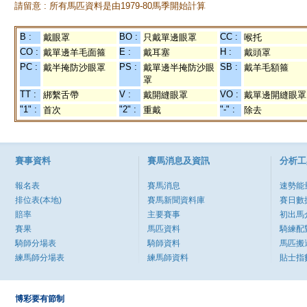
請留意 : 所有馬匹資料是由1979-80馬季開始計算
B :
BO :
CC :
戴眼罩
只戴單邊眼罩
喉托
CO :
E :
H :
戴單邊羊毛面箍
戴耳塞
戴頭罩
PC :
PS :
SB :
戴半掩防沙眼罩
戴單邊半掩防沙眼
戴羊毛額箍
罩
TT :
V :
VO :
綁繫舌帶
戴開縫眼罩
戴單邊開縫眼罩
"1" :
"2" :
"-" :
首次
重戴
除去
賽事資料
賽馬消息及資訊
分析工
報名表
賽馬消息
速勢能
排位表(本地)
賽馬新聞資料庫
賽日數
賠率
主要賽事
初出馬
賽果
馬匹資料
騎練配
騎師分場表
騎師資料
馬匹搬
練馬師分場表
練馬師資料
貼士指
博彩要有節制