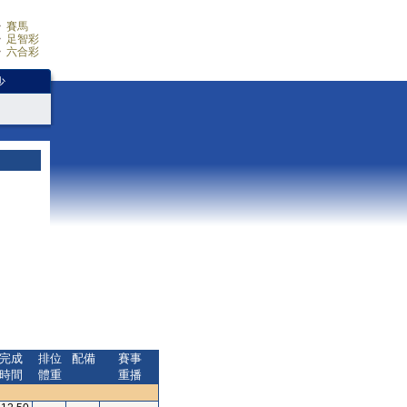
賽馬
足智彩
六合彩
少
完成
排位
配備
賽事
時間
體重
重播