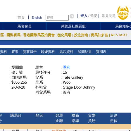
登入
/
登記
常見問題
首頁
English
馬會會員
慈善及社區貢獻
馬會知多
放區
|
國際賽馬
|
香港國際馬匹拍賣會
|
從化馬場
|
投注指南
|
賽馬知多些
|
RESTART
資料
賽果
賽事報告
騎練資料
馬匹資料
試閘結果
賽期表
:
愛爾蘭
馬主
:
季和
:
棗 / 閹
最後評分
:
15
:
自購新馬
父系
:
Tate Gallery
:
$356,255
母系
:
Woo
:
2-0-0-20
外祖父
:
Stage Door Johnny
同父系馬
:
沒有
評
練馬師
騎師
頭馬
獨贏
實際
沿途
分
距離
賠率
負磅
走位