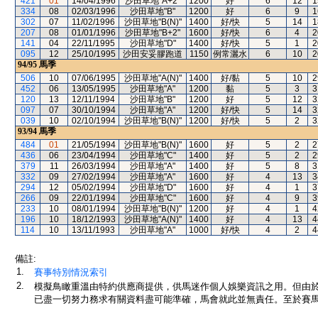
421
01
14/04/1996
沙田草地"A+2"
1200
好
6
12
1
334
08
02/03/1996
沙田草地"B"
1200
好
6
9
1
302
07
11/02/1996
沙田草地"B(N)"
1400
好/快
5
14
1
207
08
01/01/1996
沙田草地"B+2"
1600
好/快
6
4
2
141
04
22/11/1995
沙田草地"D"
1400
好/快
5
1
2
095
12
25/10/1995
沙田安妥膠跑道
1150
例常灑水
6
10
2
94/95
馬季
506
10
07/06/1995
沙田草地"A(N)"
1400
好/黏
5
10
2
452
06
13/05/1995
沙田草地"A"
1200
黏
5
3
3
120
13
12/11/1994
沙田草地"B"
1200
好
5
12
3
097
07
30/10/1994
沙田草地"A"
1200
好/快
5
14
3
039
10
02/10/1994
沙田草地"B(N)"
1200
好/快
5
2
3
93/94
馬季
484
01
21/05/1994
沙田草地"B(N)"
1600
好
5
2
2
436
06
23/04/1994
沙田草地"C"
1400
好
5
2
2
379
11
26/03/1994
沙田草地"A"
1400
好
5
8
3
332
09
27/02/1994
沙田草地"A"
1600
好
4
13
3
294
12
05/02/1994
沙田草地"D"
1600
好
4
1
3
266
09
22/01/1994
沙田草地"C"
1600
好
4
9
3
233
10
08/01/1994
沙田草地"B(N)"
1200
好
4
1
4
196
10
18/12/1993
沙田草地"A(N)"
1400
好
4
13
4
114
10
13/11/1993
沙田草地"A"
1000
好/快
4
2
4
備註:
1.
賽事特別情況索引
2.
模擬鳥瞰重溫由特約供應商提供，供馬迷作個人娛樂資訊之用。但由
已盡一切努力務求有關資料盡可能準確，馬會就此並無責任。至於賽馬